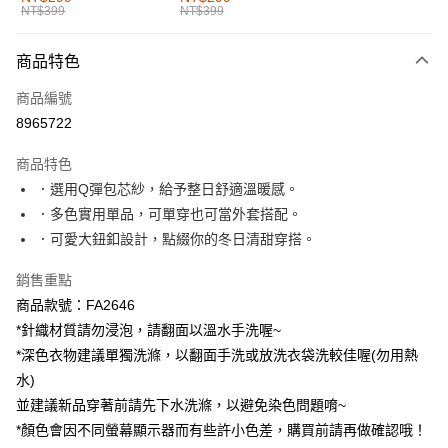
NT$399
NT$399
每筆NT$60，滿NT$1,000(含以上)免運費
付款後全家取貨
商品特色
每筆NT$60，滿NT$1,000(含以上)免運費
商品編號
萊爾富取貨付款
8965722
每筆NT$60，滿NT$1,000(含以上)免運費
商品特色
付款後萊爾富取貨
．選用Q彈包芯紗，給予整日舒適溫暖感。
每筆NT$60，滿NT$1,000(含以上)免運費
．多色實用單品，可單穿也可當外套搭配。
．可愛大鈕釦設計，點綴你的冬日清甜穿搭。
7-11取貨付款
每筆NT$60，滿NT$1,000(含以上)免運費
銷售重點
商品款號：FA2646
付款後7-11取貨
*針織材質請勿浸泡，請翻面以溫水手洗喔~
每筆NT$60，滿NT$1,000(含以上)免運費
*深色衣物建議單獨洗滌，以翻面手洗或放洗衣袋洗較佳喔(勿用熱
宅配
水)
每筆NT$120，滿NT$1,000(含以上)免運費
並建議新品穿著前請先下水洗滌，以避免染色問題唷~
*顏色會因不同螢幕顯示器而有些許小色差，購買前請再做確認哦！
付款後門市自取