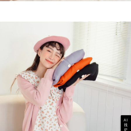
AI
找
尺