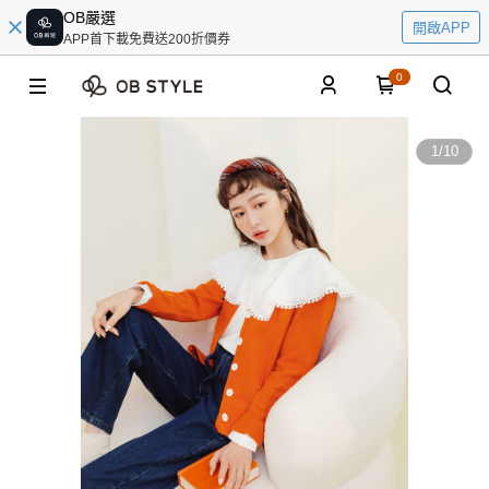
OB嚴選
開啟APP
APP首下載免費送200折價券
0
1
/
10