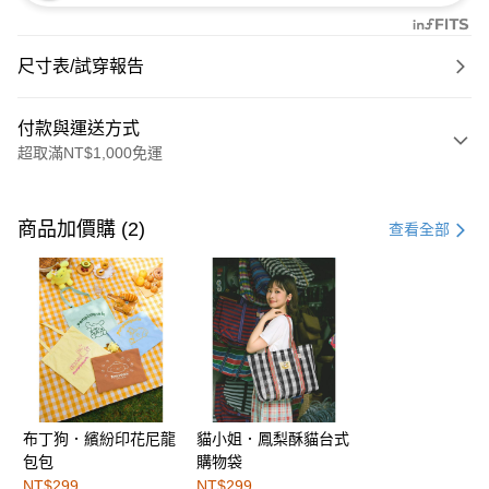
尺寸表/試穿報告
付款與運送方式
超取滿NT$1,000免運
付款方式
信用卡一次付款
商品加價購 (2)
查看全部
購物金
超商取貨付款
LINE Pay
街口支付
布丁狗．繽紛印花尼龍
貓小姐．鳳梨酥貓台式
運送方式
包包
購物袋
全家取貨付款
NT$299
NT$299