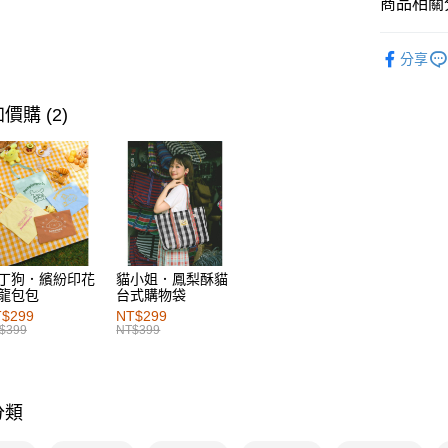
商品相關分
每筆NT$6
女裝
上
付款後萊
分享
每筆NT$6
女裝
上
7-11取貨
價購 (2)
每筆NT$6
付款後7-1
每筆NT$6
宅配
每筆NT$1
丁狗．繽紛印花
貓小姐．鳳梨酥貓
龍包包
台式購物袋
付款後門
$299
NT$299
每筆NT$6
$399
NT$399
海外配送-港
海外配送-
分類
海外配送-