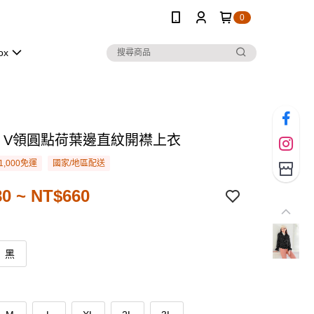
0
ox
．V領圓點荷葉邊直紋開襟上衣
1,000免運
國家/地區配送
0 ~ NT$660
黑