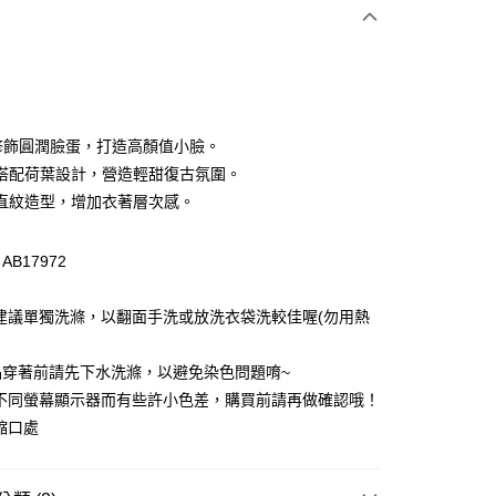
次付款
付款
修飾圓潤臉蛋，打造高顏值小臉。
搭配荷葉設計，營造輕甜復古氛圍。
直紋造型，增加衣著層次感。
B17972
建議單獨洗滌，以翻面手洗或放洗衣袋洗較佳喔(勿用熱
付款
0，滿NT$1,000(含以上)免運費
品穿著前請先下水洗滌，以避免染色問題唷~
因不同螢幕顯示器而有些許小色差，購買前請再做確認哦！
家取貨
縮口處
0，滿NT$1,000(含以上)免運費
貨付款