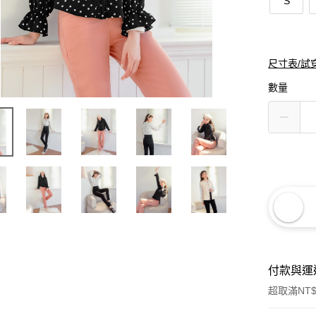
S
尺寸表/試
數量
付款與運
超取滿NT$