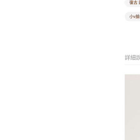
復古 
小v臉
詳細