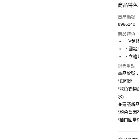
付款方式
商品特色
信用卡一
商品編號
8966240
購物金
商品特色
超商取貨
．V領
．圓點
LINE Pay
．立體
街口支付
銷售重點
商品款號：A
*釦可開
運送方式
*深色衣物
全家取貨
水)
每筆NT$6
並建議新
*顏色會
付款後全
*袖口圍量
每筆NT$6
萊爾富取