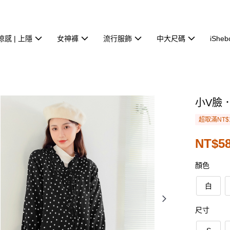
涼感 | 上隱
女神褲
流行服飾
中大尺碼
iSheb
小V臉
超取滿NT$
NT$58
顏色
白
尺寸