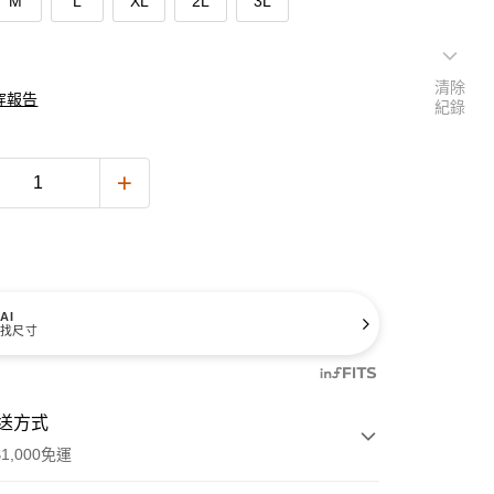
M
L
XL
2L
3L
清除
穿報告
紀錄
AI
找尺寸
送方式
1,000免運