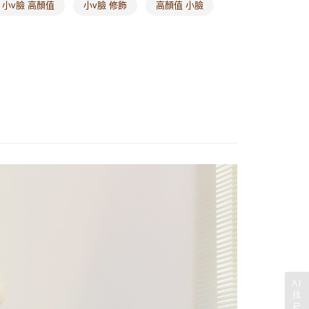
小v臉 高顏值
小v臉 修飾
高顏值 小臉
AI
找
尺