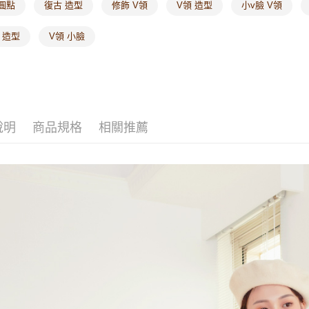
圓點
復古 造型
修飾 V領
V領 造型
小v臉 V領
 造型
V領 小臉
說明
商品規格
相關推薦