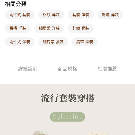
相關分類
每筆NT$60，滿NT$1,000(含以上)免運費
兩件式 套裝
格紋 洋裝
套裝 洋裝
針織 洋裝
海外配送-港/澳/新/馬/泰國專屬
查看運費
海外配送-其他亞洲地區
查看運費
百褶 洋裝
細肩帶 洋裝
針織 套裝
海外配送-歐美地區
查看運費
兩件式 洋裝
細肩帶 套裝
肩帶 洋裝
詳細說明
商品規格
相關推薦