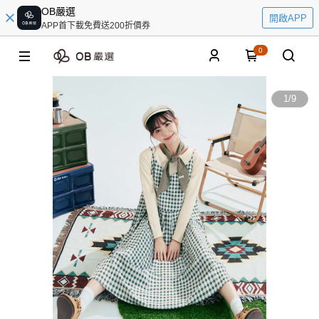
OB嚴選
開啟APP
APP首下載免費送200折價券
0
1
/
9