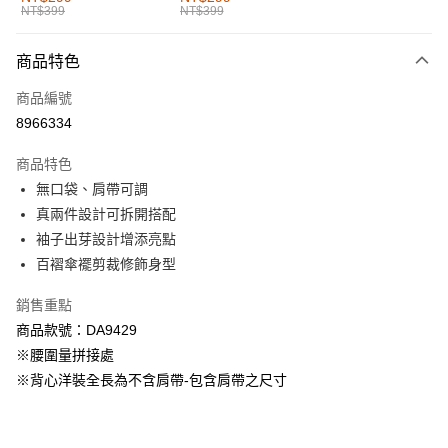
NT$399
NT$399
每筆NT$60，滿NT$1,000(含以上)免運費
付款後全家取貨
商品特色
每筆NT$60，滿NT$1,000(含以上)免運費
商品編號
萊爾富取貨付款
8966334
每筆NT$60，滿NT$1,000(含以上)免運費
商品特色
付款後萊爾富取貨
無口袋、肩帶可調
每筆NT$60，滿NT$1,000(含以上)免運費
真兩件設計可拆開搭配
袖子出芽設計增添亮點
7-11取貨付款
百褶傘襬剪裁修飾身型
每筆NT$60，滿NT$1,000(含以上)免運費
銷售重點
付款後7-11取貨
商品款號：DA9429
每筆NT$60，滿NT$1,000(含以上)免運費
※腰圍量拼接處
宅配
※背心洋裝全長為不含肩帶-包含肩帶之尺寸
每筆NT$120，滿NT$1,000(含以上)免運費
付款後門市自取