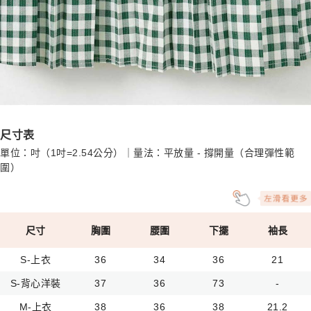
尺寸表
單位：吋（1吋=2.54公分）｜量法：平放量 - 撐開量（合理彈性範
圍）
尺寸
胸圍
腰圍
下擺
袖長
S-上衣
36
34
36
21
S-背心洋裝
37
36
73
-
M-上衣
38
36
38
21.2