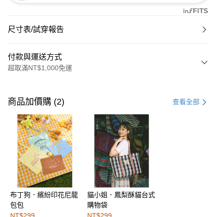
尺寸表/試穿報告
付款與運送方式
超取滿NT$1,000免運
付款方式
信用卡一次付款
商品加價購 (2)
查看全部
購物金
超商取貨付款
LINE Pay
街口支付
布丁狗．繽紛印花尼龍
貓小姐．鳳梨酥貓台式
運送方式
包包
購物袋
全家取貨付款
NT$299
NT$299