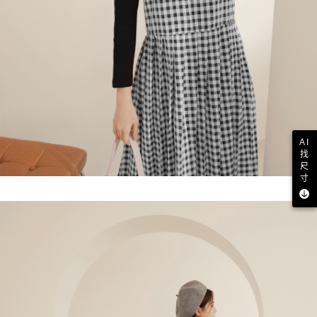
AI
找
尺
寸