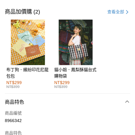
付款方式
信用卡一次付款
商品加價購 (2)
查看全部
購物金
超商取貨付款
LINE Pay
街口支付
布丁狗．繽紛印花尼龍
貓小姐．鳳梨酥貓台式
運送方式
包包
購物袋
全家取貨付款
NT$299
NT$299
NT$399
NT$399
每筆NT$60，滿NT$1,000(含以上)免運費
付款後全家取貨
商品特色
每筆NT$60，滿NT$1,000(含以上)免運費
商品編號
萊爾富取貨付款
8966342
每筆NT$60，滿NT$1,000(含以上)免運費
商品特色