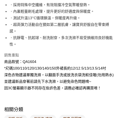
付款後萊爾富取貨
．採用特殊中空纖維，有效阻擋冷空氣聚暖發熱。
每筆NT$60，滿NT$1,000(含以上)免運費
．內裏輕量刷毛處理，提升更好的舒適度與保暖度。
．測試升溫13°C循環鎖溫，保暖度再升級。
7-11取貨付款
．超高彈力活動自在猶如第二層肌膚，讓寶貝舒服自在零束縛
每筆NT$60，滿NT$1,000(含以上)免運費
感。
付款後7-11取貨
．抗靜電、抗起球、耐洗耐穿，多次洗滌不易受損維持良好機能
每筆NT$60，滿NT$1,000(含以上)免運費
性。
宅配
銷售重點
每筆NT$120，滿NT$1,000(含以上)免運費
商品款號：QA1604
*尺碼100/110/120/130/140/150外裙長約12/12.5/13/13.5/14吋
付款後門市自取
深色衣物建議單獨洗滌，以翻面手洗或放洗衣袋洗較佳喔(勿用熱水)
每筆NT$60，滿NT$1,000(含以上)免運費
並建議新品穿著前請先下水洗滌，以避免染色問題唷~
海外配送-港/澳/新/馬/泰國專屬
查看運費
因3C螢幕顯示器不同存在些許色差，請務必確認再購買唷！
海外配送-其他亞洲地區
查看運費
海外配送-歐美地區
查看運費
相關分類