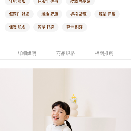
保暖 刷毛
假兩件 褲裙
舒適 鬆緊腰
假兩件 舒適
纖維 舒適
褲裙 舒適
輕量 保暖
保暖 肌膚
輕量 舒適
輕量 耐穿
詳細說明
商品規格
相關推薦