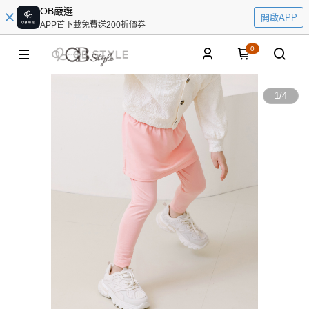
OB嚴選
開啟APP
APP首下載免費送200折價券
0
1
/
4