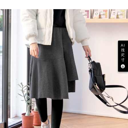
AI
找
尺
寸