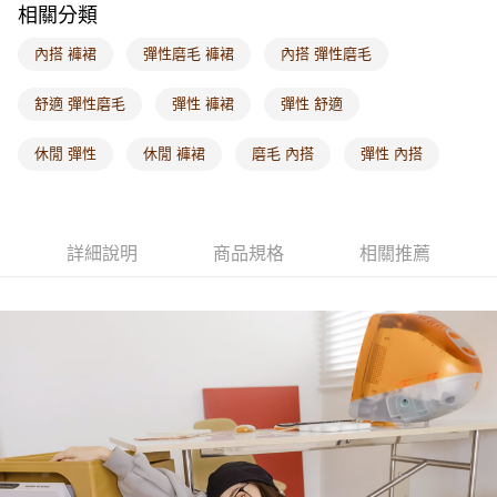
相關分類
每筆NT$60，滿NT$1,000(含以上)免運費
內搭 褲裙
彈性磨毛 褲裙
內搭 彈性磨毛
海外配送-港/澳/新/馬/泰國專屬
查看運費
海外配送-其他亞洲地區
查看運費
舒適 彈性磨毛
彈性 褲裙
彈性 舒適
海外配送-歐美地區
查看運費
休閒 彈性
休閒 褲裙
磨毛 內搭
彈性 內搭
詳細說明
商品規格
相關推薦