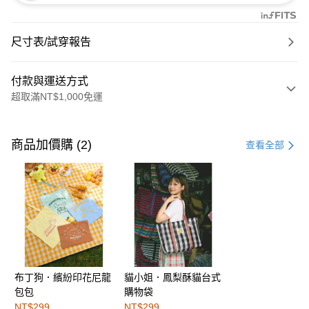
尺寸表/試穿報告
付款與運送方式
超取滿NT$1,000免運
付款方式
信用卡一次付款
商品加價購 (2)
查看全部
購物金
超商取貨付款
LINE Pay
街口支付
布丁狗．繽紛印花尼龍
貓小姐．鳳梨酥貓台式
運送方式
包包
購物袋
全家取貨付款
NT$299
NT$299