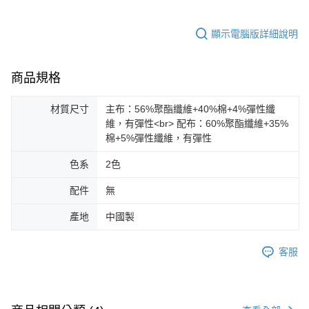
顯示電腦版詳細說明
商品規格
材質尺寸
主布：56%聚酯纖維+40%棉+4%彈性纖
維，有彈性<br> 配布：60%聚酯纖維+35%
棉+5%彈性纖維，有彈性
色系
2色
配件
無
產地
中國製
客服