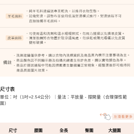
尺寸表
單位：吋（1吋=2.54公分）｜量法：平放量 - 撐開量（合理彈性範
圍）
尺寸
腰圍
全長
臀圍
大腿圍