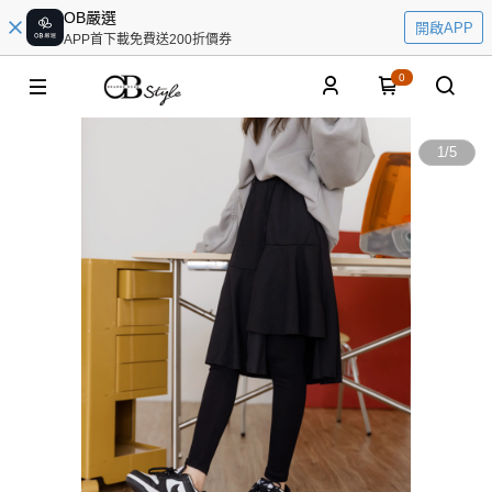
OB嚴選
開啟APP
APP首下載免費送200折價券
0
1
/
5