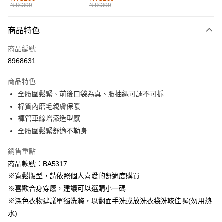
NT$399
NT$399
每筆NT$60，滿NT$1,000(含以上)免運費
付款後全家取貨
商品特色
每筆NT$60，滿NT$1,000(含以上)免運費
商品編號
萊爾富取貨付款
8968631
每筆NT$60，滿NT$1,000(含以上)免運費
商品特色
付款後萊爾富取貨
全腰圍鬆緊、前後口袋為真、腰抽繩可調不可拆
每筆NT$60，滿NT$1,000(含以上)免運費
棉質內磨毛親膚保暖
褲管車線增添造型感
7-11取貨付款
全腰圍鬆緊舒適不勒身
每筆NT$60，滿NT$1,000(含以上)免運費
銷售重點
付款後7-11取貨
商品款號：BA5317
每筆NT$60，滿NT$1,000(含以上)免運費
※寬鬆版型，請依照個人喜愛的舒適度購買
宅配
※喜歡合身穿感，建議可以選購小一碼
每筆NT$120，滿NT$1,000(含以上)免運費
※深色衣物建議單獨洗滌，以翻面手洗或放洗衣袋洗較佳喔(勿用熱
水)
付款後門市自取