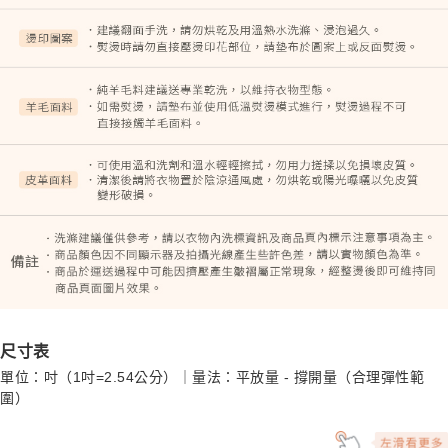
尺寸表
單位：吋（1吋=2.54公分）｜量法：平放量 - 撐開量（合理彈性範
圍）