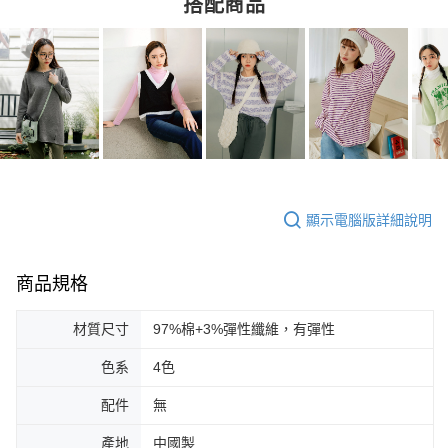
搭配商品
顯示電腦版詳細說明
商品規格
材質尺寸
97%棉+3%彈性纖維，有彈性
色系
4色
配件
無
產地
中國製