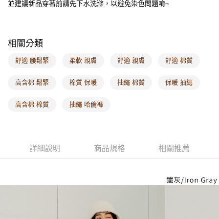
並建議新品穿著前請先下水洗滌，以避免染色問題唷~
每筆NT$60，滿NT$1,000(含以上)免運費
海外配送-港/澳/新/馬/泰國專屬
查看運費
相關分類
海外配送-其他亞洲地區
查看運費
舒適 腰鬆緊
柔軟 親膚
舒適 親膚
舒適 棉質
海外配送-歐美地區
查看運費
高含棉 鬆緊
棉質 保暖
抽繩 棉質
保暖 抽繩
高含棉 棉質
抽繩 哈倫褲
詳細說明
商品規格
相關推薦