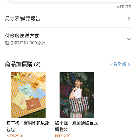
尺寸表/試穿報告
付款與運送方式
超取滿NT$1,000免運
付款方式
信用卡一次付款
商品加價購 (2)
查看全部
購物金
超商取貨付款
LINE Pay
街口支付
布丁狗．繽紛印花尼龍
貓小姐．鳳梨酥貓台式
運送方式
包包
購物袋
全家取貨付款
NT$299
NT$299