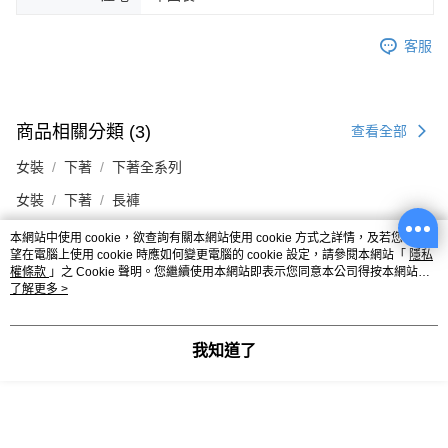
客服
商品相關分類 (3)
查看全部
女裝
下著
下著全系列
女裝
下著
長褲
本網站中使用 cookie，欲查詢有關本網站使用 cookie 方式之詳情，及若您不希
你可能有興趣的商品
全站排行
望在電腦上使用 cookie 時應如何變更電腦的 cookie 設定，請參閱本網站「
隱私
權條款
」之 Cookie 聲明。您繼續使用本網站即表示您同意本公司得按本網站使
用條款之 Cookie 聲明使用 cookie。
了解更多 >
熱門標籤
我知道了