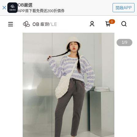
OB嚴選
開啟APP
APP首下載免費送200折價券
0
1
/
9