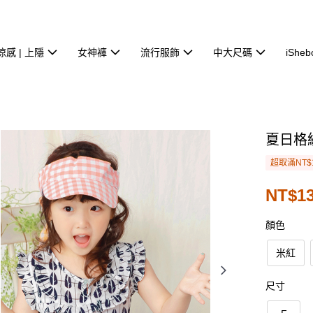
涼感 | 上隱
女神褲
流行服飾
中大尺碼
iSheb
夏日格
超取滿NT$
NT$1
顏色
米紅
尺寸