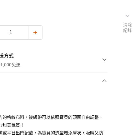
清除
紀錄
送方式
1,000免運
次付款
付款
約的格紋布料，後綁帶可以依照寶貝的頭圍自由調整，
力甜美氣質！
遊或平日出門配戴，為寶貝的造型增添層次，吸睛又防