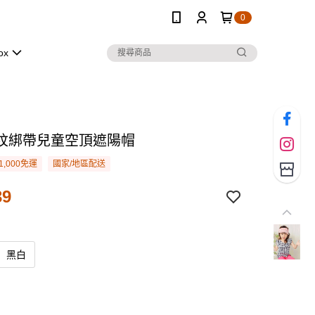
0
ox
紋綁帶兒童空頂遮陽帽
1,000免運
國家/地區配送
39
黑白