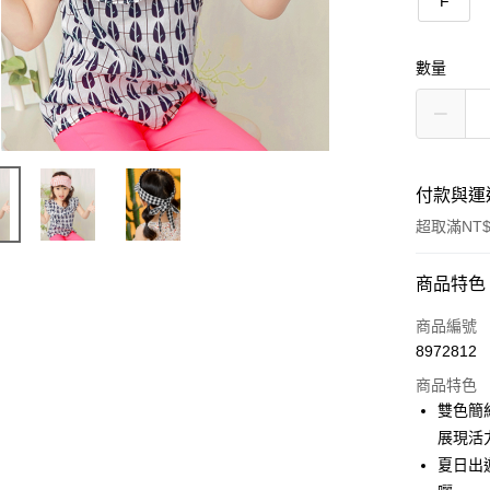
F
數量
付款與運
超取滿NT$
付款方式
商品特色
信用卡一
商品編號
8972812
購物金
商品特色
超商取貨
雙色簡
展現活
LINE Pay
夏日出
街口支付