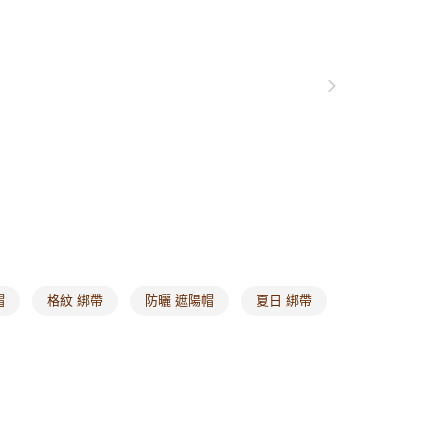
20，滿NT$1,000(含以上)免運費
市自取
0，滿NT$1,000(含以上)免運費
/澳/新/馬/泰國專屬
查看運費
其他亞洲地區
查看運費
歐美地區
查看運費
帽
格紋 綁帶
防曬 遮陽帽
夏日 綁帶