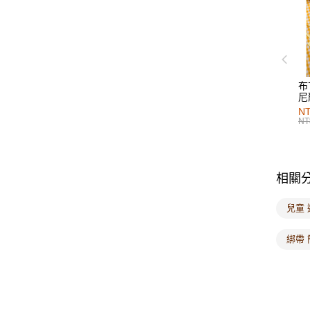
布
尼
NT
NT
相關
兒童 
綁帶 