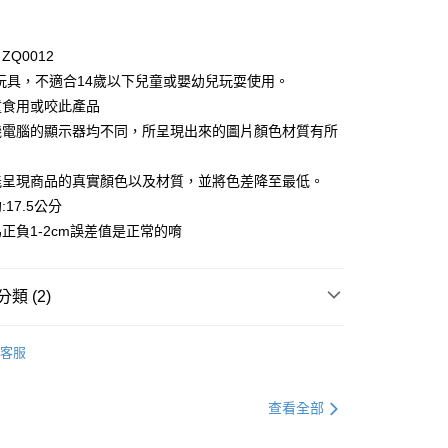
Q0012
玩具，不適合14歲以下兒童或嬰幼兒玩耍使用。
付款
童食用或咬此產品
0，滿NT$1,000(含以上)免運費
機電腦的顯示器均不同，所呈現出來的圖片顏色材質有所
家取貨
能呈現商品的真實顏色以及材質，並將色差降至最低。
0，滿NT$1,000(含以上)免運費
17.5公分
貨付款
正負1-2cm誤差值是正常的唷
0，滿NT$1,000(含以上)免運費
爾富取貨
類 (2)
0，滿NT$1,000(含以上)免運費
童裝
童裝全系列
客服
付款
童裝
配件
0，滿NT$1,000(含以上)免運費
查看全部
1取貨
0，滿NT$1,000(含以上)免運費