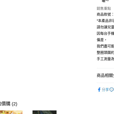
曬～
銷售重點
商品款號：Z
運送方式
*本產品非
全家取貨
請勿讓兒
每筆NT$6
因每台手
偏差，
付款後全
我們盡可
每筆NT$6
整圈頭圍約:
萊爾富取
手工測量為
每筆NT$6
付款後萊
商品相關分
每筆NT$6
孕婦|童裝
分享
7-11取貨
孕婦|童裝
每筆NT$6
價購 (2)
付款後7-1
每筆NT$6