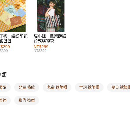
宅配
每筆NT$1
付款後門
每筆NT$6
丁狗．繽紛印花
貓小姐．鳳梨酥貓
龍包包
台式購物袋
海外配送-港
$299
NT$299
$399
NT$399
海外配送-
海外配送-
分類
造型
兒童 格紋
兒童 遮陽帽
空頂 遮陽帽
夏日 遮陽
簡約
綁帶 造型