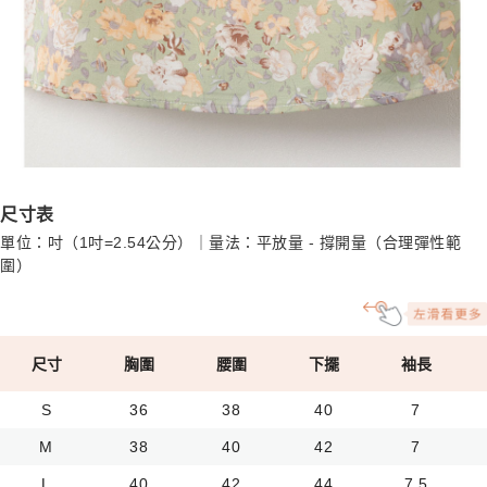
尺寸表
單位：吋（1吋=2.54公分）｜量法：平放量 - 撐開量（合理彈性範
圍）
尺寸
胸圍
腰圍
下擺
袖長
S
36
38
40
7
M
38
40
42
7
L
40
42
44
7.5