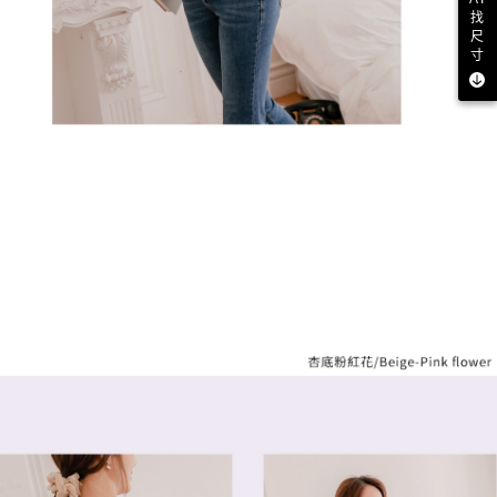
找
尺
寸