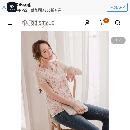
OB嚴選
開啟APP
APP首下載免費送200折價券
0
1
/
2