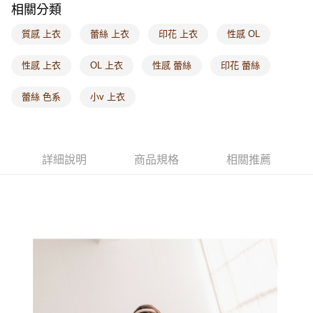
相關分類
每筆NT$60，滿NT$1,000(含以上)免運費
質感 上衣
蕾絲 上衣
印花 上衣
性感 OL
海外配送-港/澳/新/馬/泰國專屬
查看運費
海外配送-其他亞洲地區
查看運費
性感 上衣
OL 上衣
性感 蕾絲
印花 蕾絲
海外配送-歐美地區
查看運費
蕾絲 色系
小v 上衣
詳細說明
商品規格
相關推薦