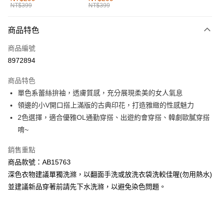
NT$399
NT$399
每筆NT$60，滿NT$1,000(含以上)免運費
付款後全家取貨
商品特色
每筆NT$60，滿NT$1,000(含以上)免運費
商品編號
萊爾富取貨付款
8972894
每筆NT$60，滿NT$1,000(含以上)免運費
商品特色
付款後萊爾富取貨
單色系蕾絲拚袖，透膚質感，充分展現柔美的女人氣息
每筆NT$60，滿NT$1,000(含以上)免運費
領邊的小V開口搭上滿版的古典印花，打造雅緻的性感魅力
2色選擇，適合優雅OL通勤穿搭、出遊約會穿搭、韓劇歐膩穿搭
7-11取貨付款
唷~
每筆NT$60，滿NT$1,000(含以上)免運費
銷售重點
付款後7-11取貨
商品款號：AB15763
每筆NT$60，滿NT$1,000(含以上)免運費
深色衣物建議單獨洗滌，以翻面手洗或放洗衣袋洗較佳喔(勿用熱水)
宅配
並建議新品穿著前請先下水洗滌，以避免染色問題。
每筆NT$120，滿NT$1,000(含以上)免運費
付款後門市自取