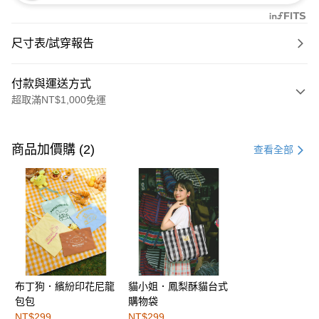
尺寸表/試穿報告
付款與運送方式
超取滿NT$1,000免運
付款方式
信用卡一次付款
商品加價購 (2)
查看全部
購物金
超商取貨付款
LINE Pay
街口支付
布丁狗．繽紛印花尼龍
貓小姐．鳳梨酥貓台式
運送方式
包包
購物袋
全家取貨付款
NT$299
NT$299