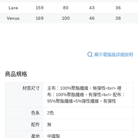
Lara
159
80
43
36
Venus
169
100
46
38
顯示電腦版詳細說明
商品規格
材質尺寸
主布：100%聚酯纖維，無彈性<br/> 裡
布：100%聚酯纖維，有彈性<br/> 配布：
95%聚酯纖維+5%彈性纖維，有彈性
色系
2色
配件
無
產地
中國製