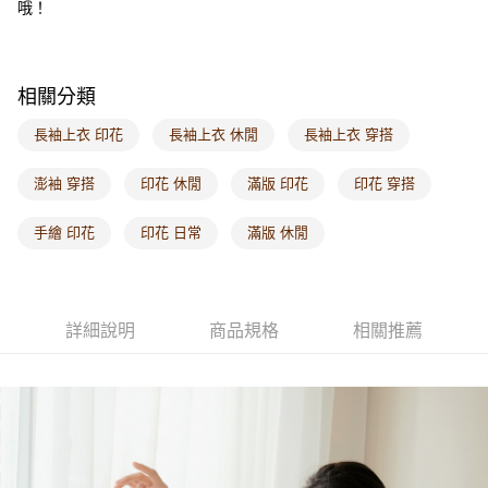
哦！
每筆NT$60，滿NT$1,000(含以上)免運費
海外配送-港/澳/新/馬/泰國專屬
查看運費
相關分類
海外配送-其他亞洲地區
查看運費
長袖上衣 印花
長袖上衣 休閒
長袖上衣 穿搭
海外配送-歐美地區
查看運費
澎袖 穿搭
印花 休閒
滿版 印花
印花 穿搭
手繪 印花
印花 日常
滿版 休閒
詳細說明
商品規格
相關推薦