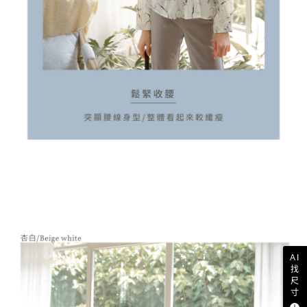
AI
找
尺
寸