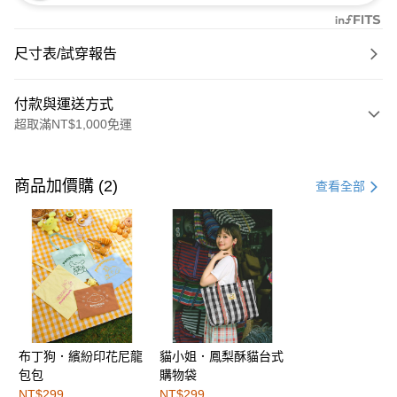
尺寸表/試穿報告
付款與運送方式
超取滿NT$1,000免運
付款方式
信用卡一次付款
商品加價購 (2)
查看全部
購物金
超商取貨付款
LINE Pay
街口支付
布丁狗．繽紛印花尼龍
貓小姐．鳳梨酥貓台式
運送方式
包包
購物袋
全家取貨付款
NT$299
NT$299