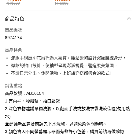
NT$399
NT$399
每筆NT$60，滿NT$1,000(含以上)免運費
付款後全家取貨
商品特色
每筆NT$60，滿NT$1,000(含以上)免運費
商品編號
萊爾富取貨付款
8974174
每筆NT$60，滿NT$1,000(含以上)免運費
商品特色
付款後萊爾富取貨
滿版手繪感印花襯托迷人氣質，腰鬆緊的設計突顯腰線身形，
每筆NT$60，滿NT$1,000(含以上)免運費
微縮的袖口設計，使袖型呈現澎澎視覺，營造柔美氛圍，
不論日常外出、休閒活動、上班族穿搭都適合的款式!
7-11取貨付款
每筆NT$60，滿NT$1,000(含以上)免運費
銷售重點
商品款號：AB16154
付款後7-11取貨
1.有內裡、腰鬆緊、袖口鬆緊
每筆NT$60，滿NT$1,000(含以上)免運費
2.深色衣物建議單獨洗滌，以翻面手洗或放洗衣袋洗較佳喔(勿用熱
宅配
水)
每筆NT$120，滿NT$1,000(含以上)免運費
並建議新品穿著前請先下水洗滌，以避免染色問題唷~
3.顏色會因不同螢幕顯示器而有些許小色差，購買前請再做確認
付款後門市自取