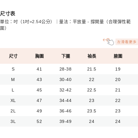
尺寸表
單位：吋（1吋=2.54公分）｜量法：平放量 - 撐開量（合理彈性範
圍）
尺寸
胸圍
下擺
袖長
腋圍
S
41
28-38
21.5
19
M
43
30-40
22
20
L
45
32-42
22.5
21
XL
47
34-44
23
22
2L
49
36-46
23.5
23
3L
52
39-49
24
24