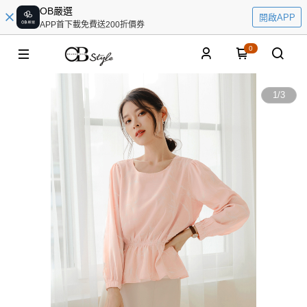
OB嚴選
開啟APP
APP首下載免費送200折價券
0
1
/
3