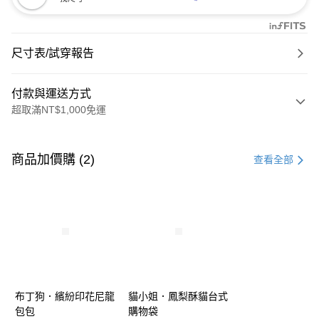
尺寸表/試穿報告
付款與運送方式
超取滿NT$1,000免運
付款方式
信用卡一次付款
商品加價購 (2)
查看全部
購物金
超商取貨付款
LINE Pay
街口支付
布丁狗．繽紛印花尼龍
貓小姐．鳳梨酥貓台式
運送方式
包包
購物袋