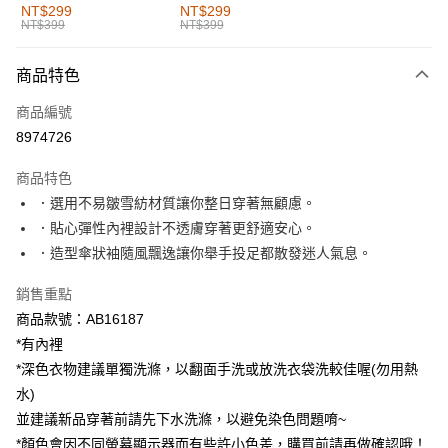
全家取貨付款
NT$299
NT$299
NT$399
NT$399
每筆NT$60，滿NT$1,000(含以上)免運費
付款後全家取貨
商品特色
每筆NT$60，滿NT$1,000(含以上)免運費
商品編號
萊爾富取貨付款
8974726
每筆NT$60，滿NT$1,000(含以上)免運費
商品特色
付款後萊爾富取貨
．選用不易皺雪紡材質讓你整日穿著無顧慮。
每筆NT$60，滿NT$1,000(含以上)免運費
．貼心彈性內裡設計不透膚穿著更舒適安心。
．造型傘狀袖隨風飄逸讓你舉手投足都散發迷人氣息。
7-11取貨付款
每筆NT$60，滿NT$1,000(含以上)免運費
銷售重點
商品款號：AB16187
付款後7-11取貨
*有內裡
每筆NT$60，滿NT$1,000(含以上)免運費
*深色衣物建議單獨洗滌，以翻面手洗或放洗衣袋洗較佳喔(勿用熱
宅配
水)
每筆NT$120，滿NT$1,000(含以上)免運費
並建議新品穿著前請先下水洗滌，以避免染色問題唷~
*顏色會因不同螢幕顯示器而有些許小色差，購買前請再做確認哦！