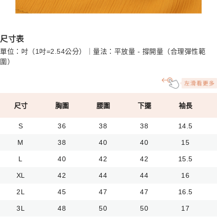
尺寸表
單位：吋（1吋=2.54公分）｜量法：平放量 - 撐開量（合理彈性範
圍）
尺寸
胸圍
腰圍
下擺
袖長
S
36
38
38
14.5
M
38
40
40
15
L
40
42
42
15.5
XL
42
44
44
16
2L
45
47
47
16.5
3L
48
50
50
17