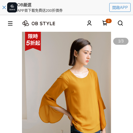
OB嚴選
開啟APP
APP首下載免費送200折價券
0
1
/
3