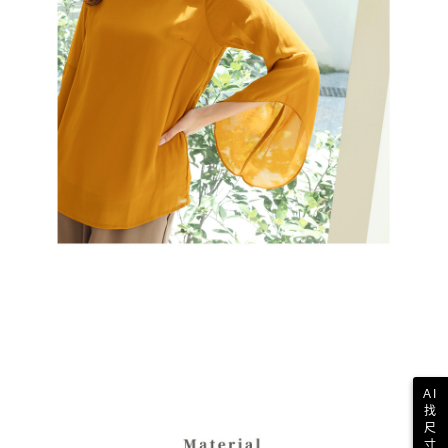
AI
找
尺
寸