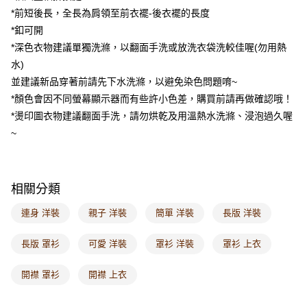
每筆NT$120，滿NT$1,000(含以上)免運費
*前短後長，全長為肩領至前衣襬-後衣襬的長度
*釦可開
付款後門市自取
*深色衣物建議單獨洗滌，以翻面手洗或放洗衣袋洗較佳喔(勿用熱
每筆NT$60，滿NT$1,000(含以上)免運費
水)
海外配送-港/澳/新/馬/泰國專屬
查看運費
並建議新品穿著前請先下水洗滌，以避免染色問題唷~
*顏色會因不同螢幕顯示器而有些許小色差，購買前請再做確認哦！
海外配送-其他亞洲地區
查看運費
*燙印圖衣物建議翻面手洗，請勿烘乾及用溫熱水洗滌、浸泡過久喔
海外配送-歐美地區
查看運費
~
相關分類
連身 洋裝
親子 洋裝
簡單 洋裝
長版 洋裝
長版 罩衫
可愛 洋裝
罩衫 洋裝
罩衫 上衣
開襟 罩衫
開襟 上衣