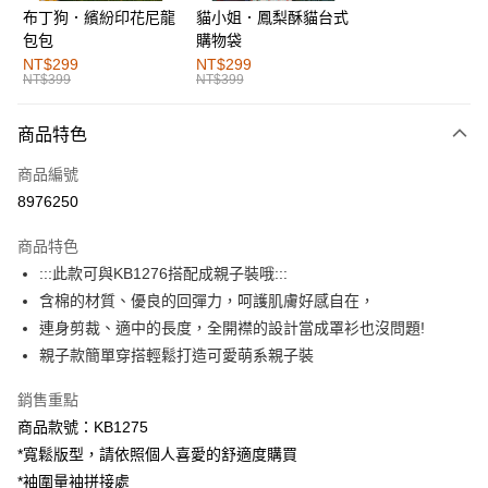
布丁狗．繽紛印花尼龍
貓小姐．鳳梨酥貓台式
運送方式
包包
購物袋
全家取貨付款
NT$299
NT$299
NT$399
NT$399
每筆NT$60，滿NT$1,000(含以上)免運費
付款後全家取貨
商品特色
每筆NT$60，滿NT$1,000(含以上)免運費
商品編號
萊爾富取貨付款
8976250
每筆NT$60，滿NT$1,000(含以上)免運費
商品特色
付款後萊爾富取貨
:::此款可與KB1276搭配成親子裝哦:::
每筆NT$60，滿NT$1,000(含以上)免運費
含棉的材質、優良的回彈力，呵護肌膚好感自在，
連身剪裁、適中的長度，全開襟的設計當成罩衫也沒問題!
7-11取貨付款
親子款簡單穿搭輕鬆打造可愛萌系親子裝
每筆NT$60，滿NT$1,000(含以上)免運費
銷售重點
付款後7-11取貨
商品款號：KB1275
每筆NT$60，滿NT$1,000(含以上)免運費
*寬鬆版型，請依照個人喜愛的舒適度購買
宅配
*袖圍量袖拼接處