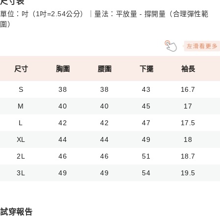
尺寸表
單位：吋（1吋=2.54公分）｜量法：平放量 - 撐開量（合理彈性範
圍）
尺寸
胸圍
腰圍
下擺
袖長
S
38
38
43
16.7
M
40
40
45
17
L
42
42
47
17.5
XL
44
44
49
18
2L
46
46
51
18.7
3L
49
49
54
19.5
試穿報告