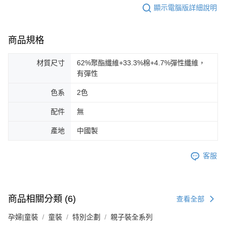
顯示電腦版詳細說明
商品規格
材質尺寸
62%聚酯纖維+33.3%棉+4.7%彈性纖維，
有彈性
色系
2色
配件
無
產地
中國製
客服
商品相關分類 (6)
查看全部
孕婦|童裝
童裝
特別企劃
親子裝全系列