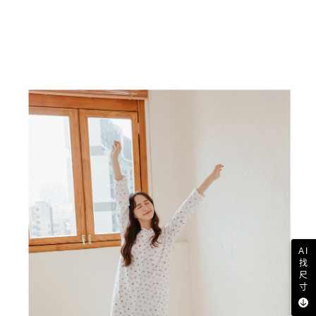
AI
找
尺
寸