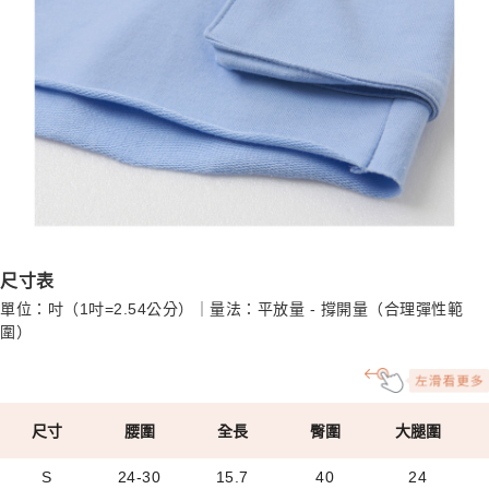
尺寸表
單位：吋（1吋=2.54公分）｜量法：平放量 - 撐開量（合理彈性範
圍）
尺寸
腰圍
全長
臀圍
大腿圍
S
24-30
15.7
40
24