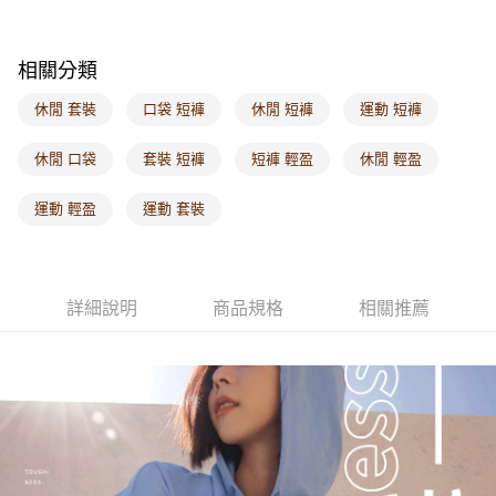
每筆NT$60，滿NT$1,000(含以上)免運費
海外配送-港/澳/新/馬/泰國專屬
查看運費
相關分類
海外配送-其他亞洲地區
查看運費
休閒 套裝
口袋 短褲
休閒 短褲
運動 短褲
海外配送-歐美地區
查看運費
休閒 口袋
套裝 短褲
短褲 輕盈
休閒 輕盈
運動 輕盈
運動 套裝
詳細說明
商品規格
相關推薦