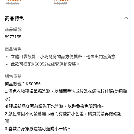
NT$399
NT$399
每筆NT$60，滿NT$1,000(含以上)免運費
付款後全家取貨
商品特色
每筆NT$60，滿NT$1,000(含以上)免運費
商品編號
萊爾富取貨付款
8977155
每筆NT$60，滿NT$1,000(含以上)免運費
商品特色
付款後萊爾富取貨
立體口袋設計，小巧隨身物品方便攜帶，輕盈出門無負擔。
每筆NT$60，滿NT$1,000(含以上)免運費
此款可搭配KS0952成成套運動套裝。
7-11取貨付款
銷售重點
每筆NT$60，滿NT$1,000(含以上)免運費
商品款號：KS0956
1.深色衣物建議單獨洗滌，以翻面手洗或放洗衣袋洗較佳喔(勿用熱
付款後7-11取貨
水)
每筆NT$60，滿NT$1,000(含以上)免運費
並建議新品穿著前請先下水洗滌，以避免染色問題唷~
宅配
2.顏色會因不同螢幕顯示器而有些許小色差，購買前請再做確認
每筆NT$120，滿NT$1,000(含以上)免運費
哦！
3.喜歡合身穿感建議可選購小一碼。
付款後門市自取