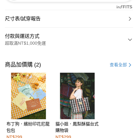
尺寸表/試穿報告
付款與運送方式
超取滿NT$1,000免運
付款方式
信用卡一次付款
商品加價購 (2)
查看全部
購物金
超商取貨付款
LINE Pay
街口支付
布丁狗．繽紛印花尼龍
貓小姐．鳳梨酥貓台式
運送方式
包包
購物袋
全家取貨付款
NT$299
NT$299