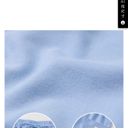
AI
找
尺
寸