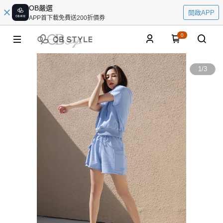
OB嚴選
開啟APP
APP首下載免費送200折價券
0
1
/
3