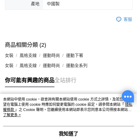
產地
中國製
客服
商品相關分類 (2)
女裝
風格支線
運動時尚
運動下著
女裝
風格支線
運動時尚
運動全系列
你可能有興趣的商品
全站排行
本網站中使用 cookie，欲查詢有關本網站使用 cookie 方式之詳情，及若您不希
熱門標籤
望在電腦上使用 cookie 時應如何變更電腦的 cookie 設定，請參閱本網站「
隱私
權條款
」之 Cookie 聲明。您繼續使用本網站即表示您同意本公司得按本網站使
用條款之 Cookie 聲明使用 cookie。
了解更多 >
我知道了