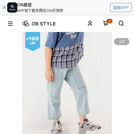
OB嚴選
開啟APP
APP首下載免費送200折價券
0
1
/
4