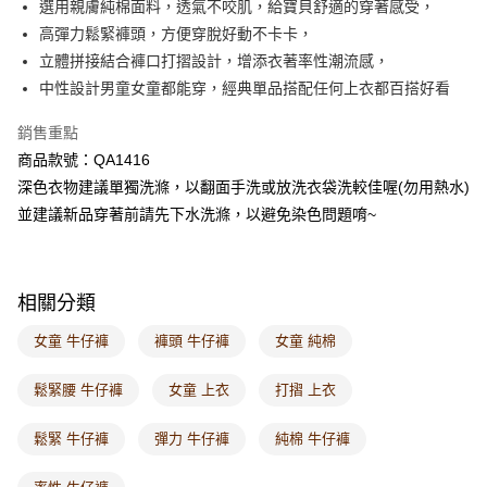
選用親膚純棉面料，透氣不咬肌，給寶貝舒適的穿著感受，
每筆NT$60，滿NT$1,000(含以上)免運費
高彈力鬆緊褲頭，方便穿脫好動不卡卡，
立體拼接結合褲口打摺設計，增添衣著率性潮流感，
7-11取貨付款
中性設計男童女童都能穿，經典單品搭配任何上衣都百搭好看
每筆NT$60，滿NT$1,000(含以上)免運費
銷售重點
付款後7-11取貨
商品款號：QA1416
每筆NT$60，滿NT$1,000(含以上)免運費
深色衣物建議單獨洗滌，以翻面手洗或放洗衣袋洗較佳喔(勿用熱水)
宅配
並建議新品穿著前請先下水洗滌，以避免染色問題唷~
每筆NT$120，滿NT$1,000(含以上)免運費
付款後門市自取
相關分類
每筆NT$60，滿NT$1,000(含以上)免運費
女童 牛仔褲
褲頭 牛仔褲
女童 純棉
海外配送-港/澳/新/馬/泰國專屬
查看運費
海外配送-其他亞洲地區
查看運費
鬆緊腰 牛仔褲
女童 上衣
打摺 上衣
海外配送-歐美地區
查看運費
鬆緊 牛仔褲
彈力 牛仔褲
純棉 牛仔褲