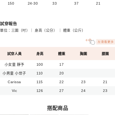
150
24-30
33
37
21
試穿報告
單位：三圍（吋）｜ 身高（公分） ｜ 體重（公斤）
試穿人員
身高
體重
胸圍
腰圍
小女童 靜予
100
17
小男童 小世子
110
20
Carissa
115
22
23
21
Vic
126
27
24
23
搭配商品