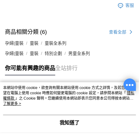
客服
商品相關分類 (6)
查看全部
孕婦|童裝
童裝
童裝全系列
孕婦|童裝
童裝
特別企劃
男童全系列
你可能有興趣的商品
全站排行
本網站中使用 cookie，欲查詢有關本網站使用 cookie 方式之詳情，及若您不希
熱門標籤
望在電腦上使用 cookie 時應如何變更電腦的 cookie 設定，請參閱本網站「
隱私
權條款
」之 Cookie 聲明。您繼續使用本網站即表示您同意本公司得按本網站使
用條款之 Cookie 聲明使用 cookie。
了解更多 >
我知道了