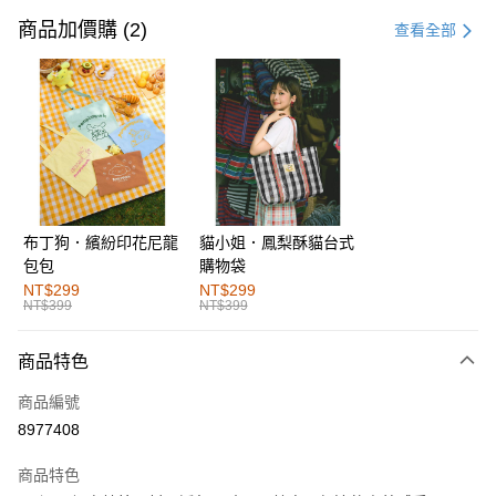
信用卡一次付款
商品加價購 (2)
查看全部
購物金
超商取貨付款
LINE Pay
街口支付
布丁狗．繽紛印花尼龍
貓小姐．鳳梨酥貓台式
運送方式
包包
購物袋
全家取貨付款
NT$299
NT$299
NT$399
NT$399
每筆NT$60，滿NT$1,000(含以上)免運費
付款後全家取貨
商品特色
每筆NT$60，滿NT$1,000(含以上)免運費
商品編號
萊爾富取貨付款
8977408
每筆NT$60，滿NT$1,000(含以上)免運費
商品特色
付款後萊爾富取貨