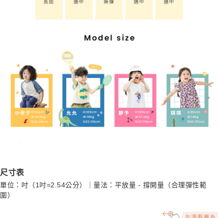
尺寸表
單位：吋（1吋=2.54公分）｜量法：平放量 - 撐開量（合理彈性範
圍）