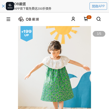
OB嚴選
開啟APP
APP首下載免費送200折價券
0
1
/
5