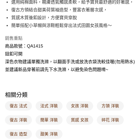
選用純棉面料，親膚透氣觸感柔軟，給予寶貝最舒適的好著感，
每筆NT$60，滿NT$1,000(含以上)免運費
復古方領結合甜美荷葉袖造型，豐富衣著層次感，
質感木質後釦設計，方便寶貝穿脫
7-11取貨付款
簡單搭配小草帽與涼鞋輕鬆穿出法式田園女孩風格～
每筆NT$60，滿NT$1,000(含以上)免運費
銷售重點
付款後7-11取貨
商品款號：QA1415
每筆NT$60，滿NT$1,000(含以上)免運費
鈕釦可開
宅配
深色衣物建議單獨洗滌，以翻面手洗或放洗衣袋洗較佳喔(勿用熱水)
每筆NT$120，滿NT$1,000(含以上)免運費
並建議新品穿著前請先下水洗滌，以避免染色問題唷~
付款後門市自取
每筆NT$60，滿NT$1,000(含以上)免運費
相關分類
海外配送-港/澳/新/馬/泰國專屬
查看運費
復古 法式
法式 洋裝
女孩 洋裝
方領 洋裝
海外配送-其他亞洲地區
查看運費
復古 洋裝
簡單 洋裝
質感 女孩
碎花 洋裝
海外配送-歐美地區
查看運費
復古 造型
甜美 洋裝