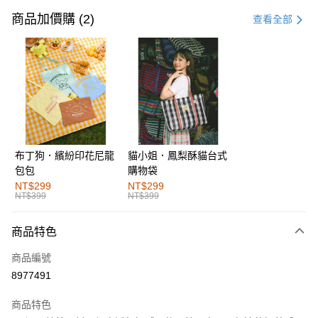
信用卡一次付款
商品加價購 (2)
查看全部
購物金
超商取貨付款
LINE Pay
街口支付
布丁狗．繽紛印花尼龍
貓小姐．鳳梨酥貓台式
運送方式
包包
購物袋
全家取貨付款
NT$299
NT$299
NT$399
NT$399
每筆NT$60，滿NT$1,000(含以上)免運費
付款後全家取貨
商品特色
每筆NT$60，滿NT$1,000(含以上)免運費
商品編號
萊爾富取貨付款
8977491
每筆NT$60，滿NT$1,000(含以上)免運費
商品特色
付款後萊爾富取貨