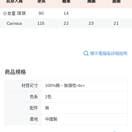
試穿人員
身高
體重
胸圍
腰圍
小女童 琪琪
90
14
Carissa
115
22
23
21
顯示電腦版詳細說明
商品規格
材質尺寸
100%棉，無彈性<br>
色系
2色
配件
無
產地
中國製