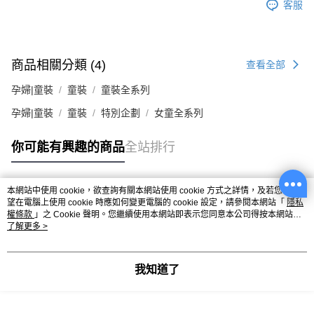
客服
商品相關分類 (4)
查看全部
孕婦|童裝
童裝
童裝全系列
孕婦|童裝
童裝
特別企劃
女童全系列
你可能有興趣的商品
全站排行
本網站中使用 cookie，欲查詢有關本網站使用 cookie 方式之詳情，及若您不希
熱門標籤
望在電腦上使用 cookie 時應如何變更電腦的 cookie 設定，請參閱本網站「
隱私
權條款
」之 Cookie 聲明。您繼續使用本網站即表示您同意本公司得按本網站使
用條款之 Cookie 聲明使用 cookie。
了解更多 >
我知道了