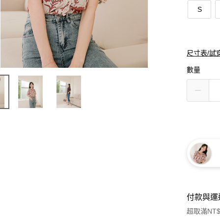
S
尺寸表/試
數量
付款與運
超取滿NT$