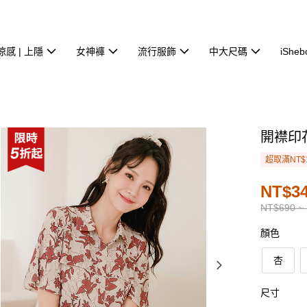
涼感 | 上隱
女神褲
流行服飾
中大尺碼
iSheb
開襟印
超取滿NT$
NT$34
NT$690 ~
顏色
杏
尺寸