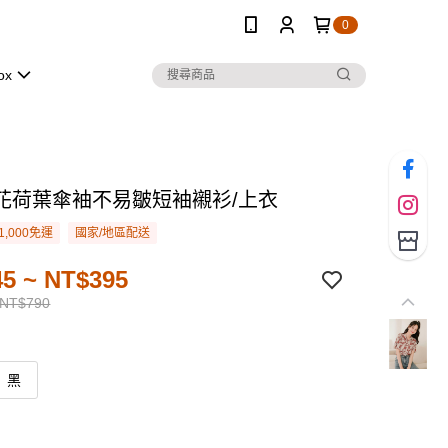
0
ox
花荷葉傘袖不易皺短袖襯衫/上衣
1,000免運
國家/地區配送
5 ~ NT$395
 NT$790
黑