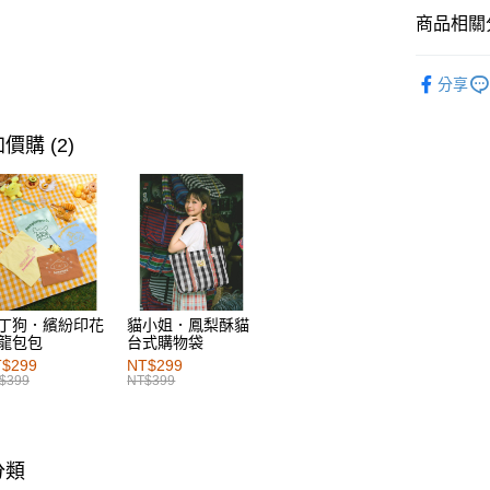
萊爾富取
商品相關分
每筆NT$6
女裝
上
付款後萊
分享
每筆NT$6
女裝
風
女裝
上
7-11取貨
價購 (2)
每筆NT$6
女裝
上
付款後7-1
女裝
風
每筆NT$6
SALE
宅配
每筆NT$1
丁狗．繽紛印花
貓小姐．鳳梨酥貓
龍包包
台式購物袋
付款後門
$299
NT$299
每筆NT$6
$399
NT$399
海外配送-港
海外配送-
分類