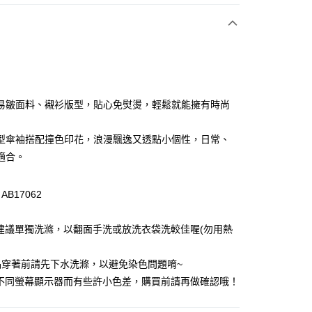
次付款
付款
易皺面料、襯衫版型，貼心免熨燙，輕鬆就能擁有時尚
型傘袖搭配撞色印花，浪漫飄逸又透點小個性，日常、
適合。
B17062
付款
建議單獨洗滌，以翻面手洗或放洗衣袋洗較佳喔(勿用熱
0，滿NT$1,000(含以上)免運費
品穿著前請先下水洗滌，以避免染色問題唷~
家取貨
因不同螢幕顯示器而有些許小色差，購買前請再做確認哦！
0，滿NT$1,000(含以上)免運費