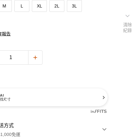
M
L
XL
2L
3L
清除
紀錄
穿報告
AI
找尺寸
送方式
1,000免運