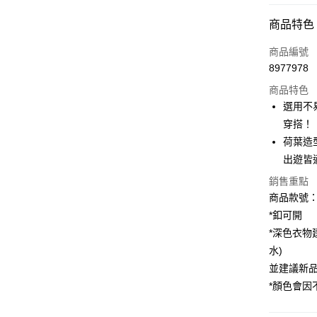
付款方式
商品特色
信用卡一
商品編號
8977978
購物金
商品特色
超商取貨
選用不
穿搭！
LINE Pay
荷葉造
街口支付
出遊皆
銷售重點
商品款號：A
運送方式
*釦可開
全家取貨
*深色衣物
每筆NT$6
水)
並建議新
付款後全
*顏色會
每筆NT$6