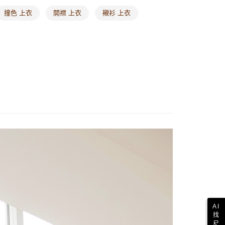
歐美地區
查看運費
撞色 上衣
開襟 上衣
襯衫 上衣
AI
找
尺