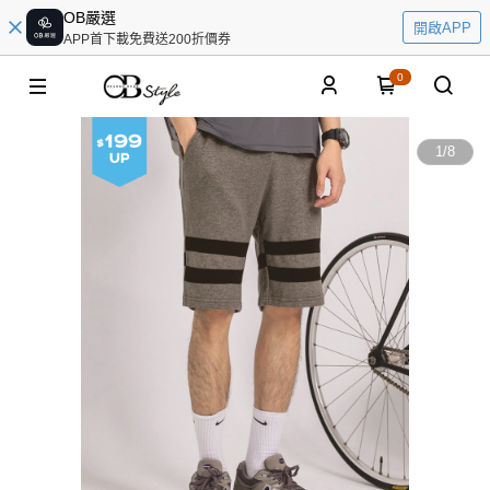
OB嚴選
開啟APP
APP首下載免費送200折價券
0
1
/
8