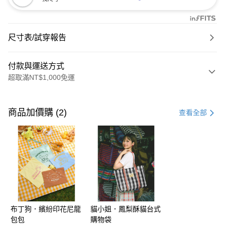
尺寸表/試穿報告
付款與運送方式
超取滿NT$1,000免運
付款方式
信用卡一次付款
商品加價購 (2)
查看全部
購物金
超商取貨付款
LINE Pay
街口支付
布丁狗．繽紛印花尼龍
貓小姐．鳳梨酥貓台式
運送方式
包包
購物袋