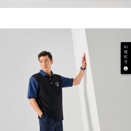
AI
找
尺
寸