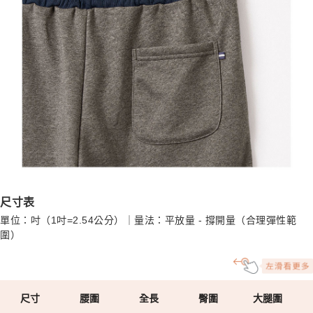
尺寸表
單位：吋（1吋=2.54公分）｜量法：平放量 - 撐開量（合理彈性範
圍）
尺寸
腰圍
全長
臀圍
大腿圍