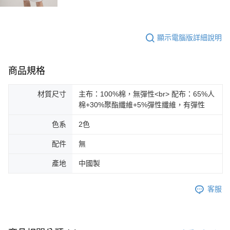
顯示電腦版詳細說明
商品規格
材質尺寸
主布：100%棉，無彈性<br> 配布：65%人
棉+30%聚酯纖維+5%彈性纖維，有彈性
色系
2色
配件
無
產地
中國製
客服