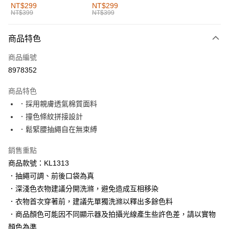
全家取貨付款
NT$299
NT$299
NT$399
NT$399
每筆NT$60，滿NT$1,000(含以上)免運費
付款後全家取貨
商品特色
每筆NT$60，滿NT$1,000(含以上)免運費
商品編號
萊爾富取貨付款
8978352
每筆NT$60，滿NT$1,000(含以上)免運費
商品特色
付款後萊爾富取貨
．採用親膚透氣棉質面料
每筆NT$60，滿NT$1,000(含以上)免運費
．撞色條紋拼接設計
．鬆緊腰抽繩自在無束縛
7-11取貨付款
每筆NT$60，滿NT$1,000(含以上)免運費
銷售重點
商品款號：KL1313
付款後7-11取貨
．抽繩可調、前後口袋為真
每筆NT$60，滿NT$1,000(含以上)免運費
．深淺色衣物建議分開洗滌，避免造成互相移染
宅配
．衣物首次穿著前，建議先單獨洗滌以釋出多餘色料
每筆NT$120，滿NT$1,000(含以上)免運費
．商品顏色可能因不同顯示器及拍攝光線產生些許色差，請以實物
顏色為準