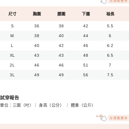
尺寸
胸圍
腰圍
下擺
袖長
S
36
38
42
5.5
M
38
40
44
6
L
40
42
46
6.2
XL
43
43
48
6.5
2L
46
46
51
7
3L
49
49
56
7.5
試穿報告
單位：三圍（吋）｜ 身高（公分） ｜ 體重（公斤）