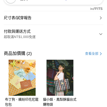
尺寸表/試穿報告
付款與運送方式
超取滿NT$1,000免運
付款方式
信用卡一次付款
商品加價購 (2)
查看全部
購物金
超商取貨付款
LINE Pay
街口支付
布丁狗．繽紛印花尼龍
貓小姐．鳳梨酥貓台式
運送方式
包包
購物袋