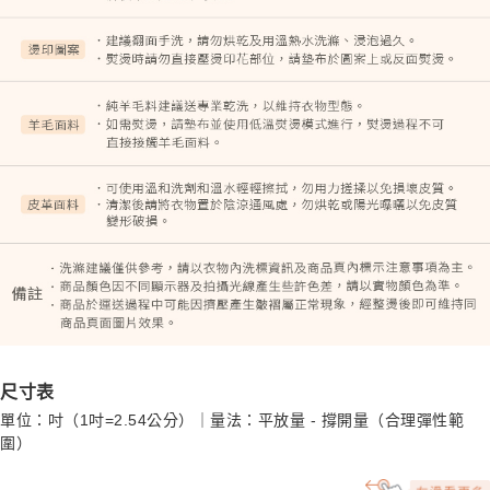
尺寸表
單位：吋（1吋=2.54公分）｜量法：平放量 - 撐開量（合理彈性範
圍）