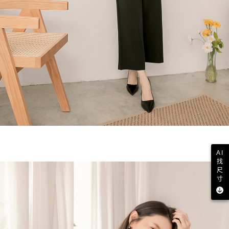
AI
找
尺
寸