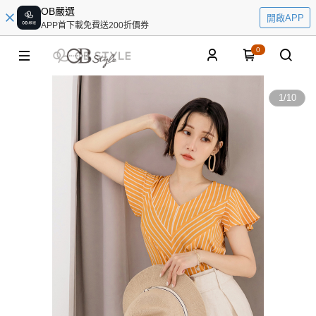
OB嚴選
開啟APP
APP首下載免費送200折價券
0
1
/
10