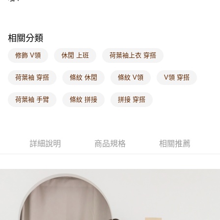
付款後門市自取
每筆NT$60，滿NT$1,000(含以上)免運費
海外配送-港/澳/新/馬/泰國專屬
查看運費
相關分類
海外配送-其他亞洲地區
查看運費
修飾 V領
休閒 上班
荷葉袖上衣 穿搭
海外配送-歐美地區
查看運費
荷葉袖 穿搭
條紋 休閒
條紋 V領
V領 穿搭
荷葉袖 手臂
條紋 拼接
拼接 穿搭
詳細說明
商品規格
相關推薦