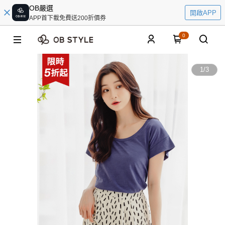
OB嚴選
開啟APP
APP首下載免費送200折價券
0
1
/
3