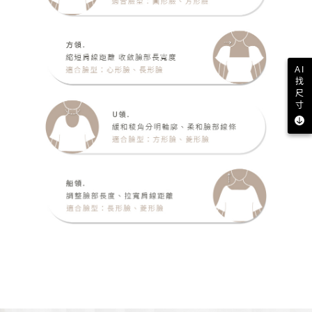
AI
找
尺
寸