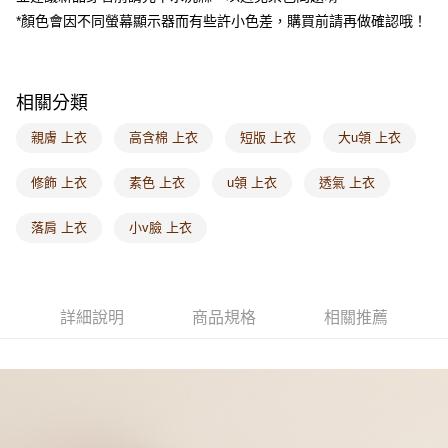
付款後門市自取
*顏色會因不同螢幕顯示器而有些許小色差，購買前請再做確認哦！
每筆NT$60，滿NT$1,000(含以上)免運費
海外配送-港/澳/新/馬/泰國專屬
查看運費
相關分類
海外配送-其他亞洲地區
查看運費
親膚 上衣
高含棉 上衣
短版 上衣
大u領 上衣
海外配送-歐美地區
查看運費
修飾 上衣
素色 上衣
u領 上衣
透氣 上衣
落肩 上衣
小v臉 上衣
詳細說明
商品規格
相關推薦