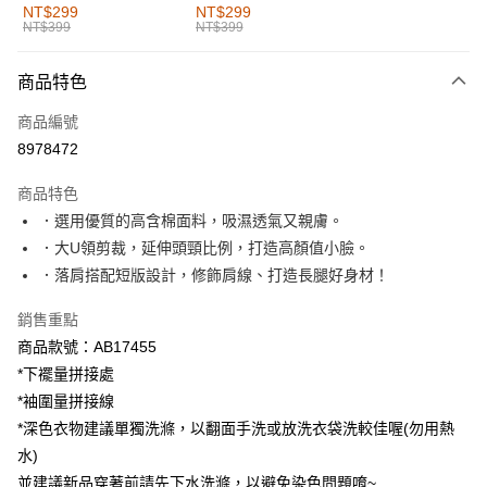
全家取貨付款
NT$299
NT$299
NT$399
NT$399
每筆NT$60，滿NT$1,000(含以上)免運費
付款後全家取貨
商品特色
每筆NT$60，滿NT$1,000(含以上)免運費
商品編號
萊爾富取貨付款
8978472
每筆NT$60，滿NT$1,000(含以上)免運費
商品特色
付款後萊爾富取貨
．選用優質的高含棉面料，吸濕透氣又親膚。
每筆NT$60，滿NT$1,000(含以上)免運費
．大U領剪裁，延伸頭頸比例，打造高顏值小臉。
．落肩搭配短版設計，修飾肩線、打造長腿好身材！
7-11取貨付款
每筆NT$60，滿NT$1,000(含以上)免運費
銷售重點
商品款號：AB17455
付款後7-11取貨
*下襬量拼接處
每筆NT$60，滿NT$1,000(含以上)免運費
*袖圍量拼接線
宅配
*深色衣物建議單獨洗滌，以翻面手洗或放洗衣袋洗較佳喔(勿用熱
每筆NT$120，滿NT$1,000(含以上)免運費
水)
並建議新品穿著前請先下水洗滌，以避免染色問題唷~