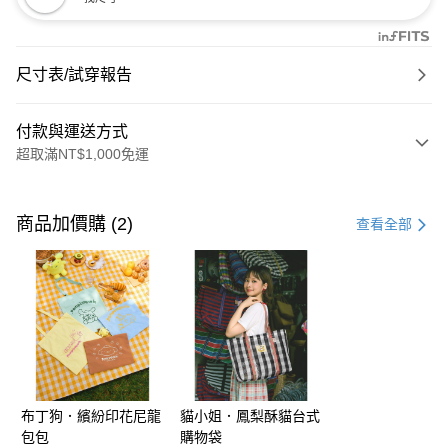
尺寸表/試穿報告
付款與運送方式
超取滿NT$1,000免運
付款方式
信用卡一次付款
商品加價購 (2)
查看全部
購物金
超商取貨付款
LINE Pay
街口支付
布丁狗．繽紛印花尼龍
貓小姐．鳳梨酥貓台式
運送方式
包包
購物袋