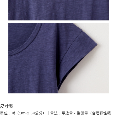
尺寸表
單位：吋（1吋=2.54公分）｜量法：平放量 - 撐開量（合理彈性範