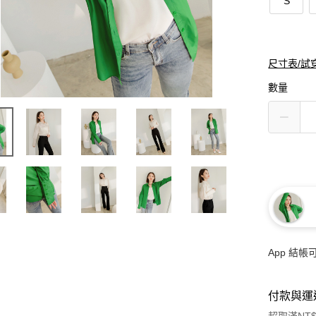
S
尺寸表/試
數量
App 結
付款與運