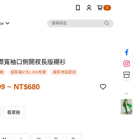
0
ox
襟寬袖口側開衩長版襯衫
活動
超取滿NT$1,000免運
國家/地區配送
9 ~ NT$680
翡翠綠