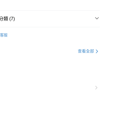
貨付款
0，滿NT$1,000(含以上)免運費
類 (7)
爾富取貨
衣
上衣全系列
0，滿NT$1,000(含以上)免運費
客服
衣
襯衫
付款
衣
長版上衣
0，滿NT$1,000(含以上)免運費
查看全部
衣
長袖
1取貨
格支線
質感輕熟
質感輕熟上衣
0，滿NT$1,000(含以上)免運費
格支線
質感輕熟
質感輕熟全系列
20，滿NT$1,000(含以上)免運費
別企劃
本季主打
市自取
0，滿NT$1,000(含以上)免運費
/澳/新/馬/泰國專屬
查看運費
其他亞洲地區
查看運費