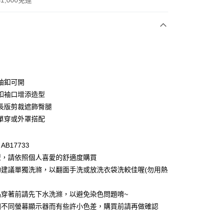
1,000免運
次付款
付款
袖釦可開
釦袖口增添造型
長版剪裁遮飾臀腿
單穿或外罩搭配
B17733
型，請依照個人喜愛的舒適度購買
付款
物建議單獨洗滌，以翻面手洗或放洗衣袋洗較佳喔(勿用熱
0，滿NT$1,000(含以上)免運費
品穿著前請先下水洗滌，以避免染色問題唷~
家取貨
因不同螢幕顯示器而有些許小色差，購買前請再做確認
0，滿NT$1,000(含以上)免運費