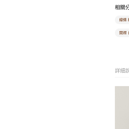
相關
線條 
開襟 
詳細