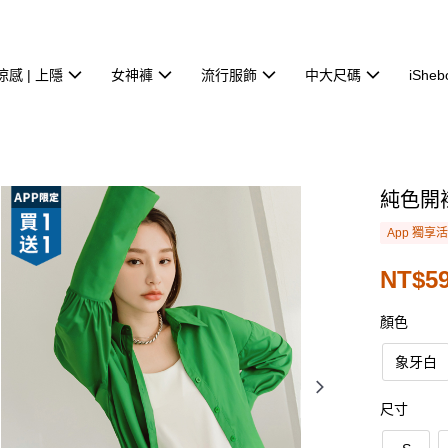
涼感 | 上隱
女神褲
流行服飾
中大尺碼
iSheb
純色開
App 獨享
NT$59
顏色
象牙白
尺寸