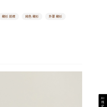
歐美地區
查看運費
襯衫 前襟
純色 襯衫
外罩 襯衫
AI
找
尺