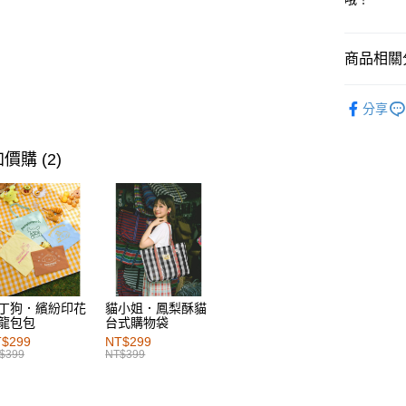
萊爾富取
每筆NT$6
商品相關分
付款後萊
女裝
上
每筆NT$6
分享
女裝
上
7-11取貨
女裝
上
每筆NT$6
價購 (2)
女裝
上
付款後7-1
女裝
風
每筆NT$6
女裝
風
宅配
每筆NT$1
女裝
特
付款後門
丁狗．繽紛印花
貓小姐．鳳梨酥貓
龍包包
台式購物袋
每筆NT$6
$299
NT$299
$399
NT$399
海外配送-港
海外配送-