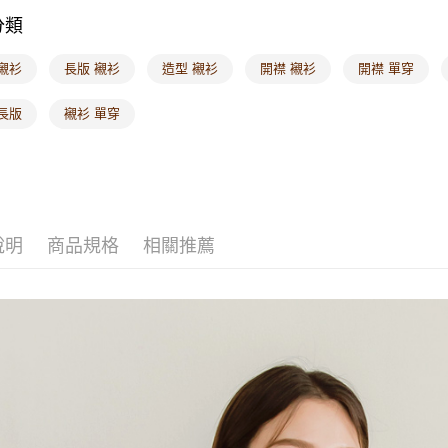
分類
海外配送-
襯衫
長版 襯衫
造型 襯衫
開襟 襯衫
開襟 單穿
長版
襯衫 單穿
說明
商品規格
相關推薦