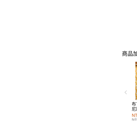
商品加
布
尼
NT
NT