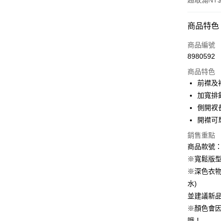
超取滿NT$
付款方式
商品特色
信用卡一
商品編號
8980592
購物金
商品特色
超商取貨
前襟及
加寬排
LINE Pay
側開衩
街口支付
開襟可
銷售重點
商品款號：A
運送方式
※寬鬆版
全家取貨
※深色衣
每筆NT$6
水)
並建議新
付款後全
※顏色會
每筆NT$6
哦！