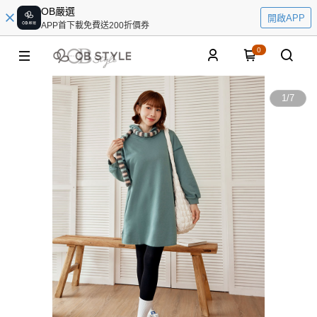
OB嚴選
開啟APP
APP首下載免費送200折價券
0
1
/
7