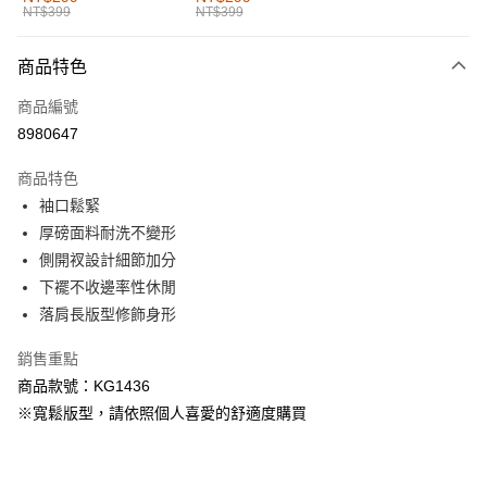
NT$399
NT$399
每筆NT$60，滿NT$1,000(含以上)免運費
付款後全家取貨
商品特色
每筆NT$60，滿NT$1,000(含以上)免運費
商品編號
萊爾富取貨付款
8980647
每筆NT$60，滿NT$1,000(含以上)免運費
商品特色
付款後萊爾富取貨
袖口鬆緊
每筆NT$60，滿NT$1,000(含以上)免運費
厚磅面料耐洗不變形
側開衩設計細節加分
7-11取貨付款
下襬不收邊率性休閒
每筆NT$60，滿NT$1,000(含以上)免運費
落肩長版型修飾身形
付款後7-11取貨
銷售重點
每筆NT$60，滿NT$1,000(含以上)免運費
商品款號：KG1436
宅配
※寬鬆版型，請依照個人喜愛的舒適度購買
每筆NT$120，滿NT$1,000(含以上)免運費
付款後門市自取