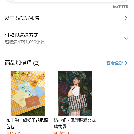
尺寸表/試穿報告
付款與運送方式
超取滿NT$1,000免運
付款方式
信用卡一次付款
商品加價購 (2)
查看全部
購物金
超商取貨付款
LINE Pay
街口支付
布丁狗．繽紛印花尼龍
貓小姐．鳳梨酥貓台式
運送方式
包包
購物袋
全家取貨付款
NT$299
NT$299