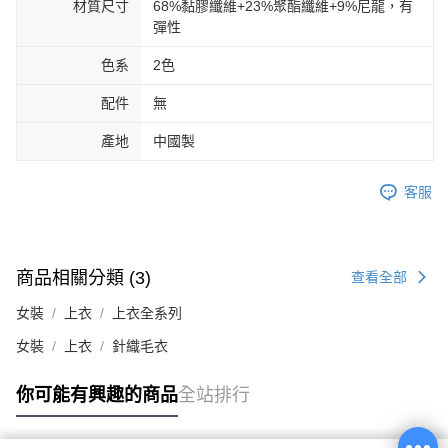
材質尺寸
68%黏膠纖維+23%聚酯纖維+9%尼龍，有
彈性
色系
2色
配件
無
產地
中國製
客服
商品相關分類 (3)
查看全部
女裝
上衣
上衣全系列
女裝
上衣
針織毛衣
你可能有興趣的商品
全站排行