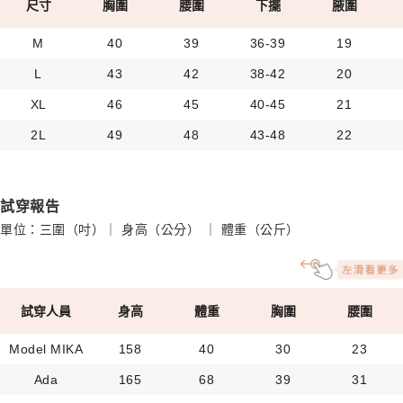
尺寸
胸圍
腰圍
下擺
腋圍
M
40
39
36-39
19
L
43
42
38-42
20
XL
46
45
40-45
21
2L
49
48
43-48
22
試穿報告
單位：三圍（吋）｜ 身高（公分） ｜ 體重（公斤）
試穿人員
身高
體重
胸圍
腰圍
Model MIKA
158
40
30
23
Ada
165
68
39
31