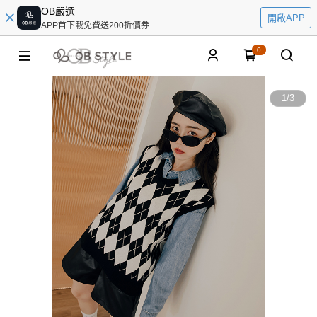
OB嚴選
開啟APP
APP首下載免費送200折價券
0
1
/
3