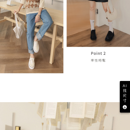
AI
找
尺
寸