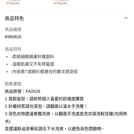
NT$399
NT$399
每筆NT$60，滿NT$1,000(含以上)免運費
付款後全家取貨
商品特色
每筆NT$60，滿NT$1,000(含以上)免運費
商品編號
萊爾富取貨付款
8980826
每筆NT$60，滿NT$1,000(含以上)免運費
商品特色
付款後萊爾富取貨
-柔韌細緻親膚針織面料
每筆NT$60，滿NT$1,000(含以上)免運費
-溫暖肌膚又不失時髦感
-內搭素T或襯衫都適合的層次感穿搭
7-11取貨付款
每筆NT$60，滿NT$1,000(含以上)免運費
銷售重點
商品款號：FA2626
付款後7-11取貨
1.寬鬆版型，請依照個人喜愛的舒適度購買
每筆NT$60，滿NT$1,000(含以上)免運費
2.針織材質請勿浸泡，請翻面以溫水手洗喔！
宅配
3.深色衣物建議單獨洗滌，以翻面手洗或放洗衣袋洗較佳喔(勿用熱
每筆NT$120，滿NT$1,000(含以上)免運費
水)
並建議新品穿著前請先下水洗滌，以避免染色問題唷~
付款後門市自取