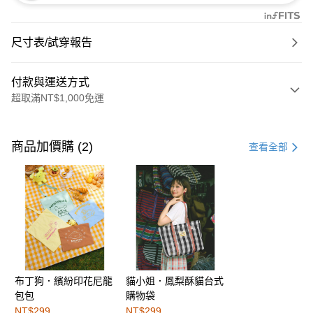
尺寸表/試穿報告
付款與運送方式
超取滿NT$1,000免運
付款方式
信用卡一次付款
商品加價購 (2)
查看全部
購物金
超商取貨付款
LINE Pay
街口支付
布丁狗．繽紛印花尼龍
貓小姐．鳳梨酥貓台式
運送方式
包包
購物袋
全家取貨付款
NT$299
NT$299