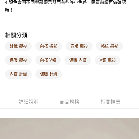
4.顏色會因不同螢幕顯示器而有些許小色差，購買前請再做確認
每筆NT$60，滿NT$1,000(含以上)免運費
哦！
海外配送-港/澳/新/馬/泰國專屬
查看運費
海外配送-其他亞洲地區
查看運費
相關分類
海外配送-歐美地區
查看運費
針織 襯衫
內搭 襯衫
寬版 襯衫
格紋 襯衫
保暖 襯衫
內搭 V領
保暖 內搭
V領 襯衫
內搭 針織
保暖 針織
詳細說明
商品規格
相關推薦