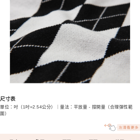
尺寸表
單位：吋（1吋=2.54公分）｜量法：平放量 - 撐開量（合理彈性範
圍）