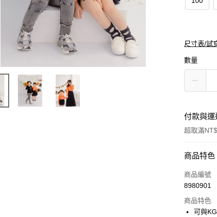
100
尺寸表/試
數量
付款與運
超取滿NT$
付款方式
商品特色
信用卡一
商品編號
8980901
購物金
商品特色
超商取貨
可與KG