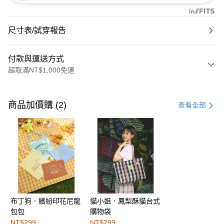
尺寸表/試穿報告
付款與運送方式
超取滿NT$1,000免運
付款方式
信用卡一次付款
商品加價購 (2)
查看全部
購物金
超商取貨付款
LINE Pay
街口支付
布丁狗．繽紛印花尼龍
貓小姐．鳳梨酥貓台式
運送方式
包包
購物袋
全家取貨付款
NT$299
NT$299