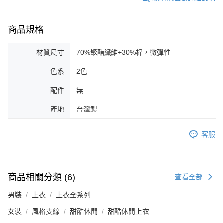
商品規格
材質尺寸
70%聚酯纖維+30%棉，微彈性
色系
2色
配件
無
產地
台灣製
客服
商品相關分類 (6)
查看全部
男裝
上衣
上衣全系列
女裝
風格支線
甜酷休閒
甜酷休閒上衣