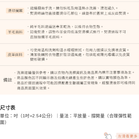
尺寸表
單位：吋（1吋=2.54公分）｜量法：平放量 - 撐開量（合理彈性範
圍）