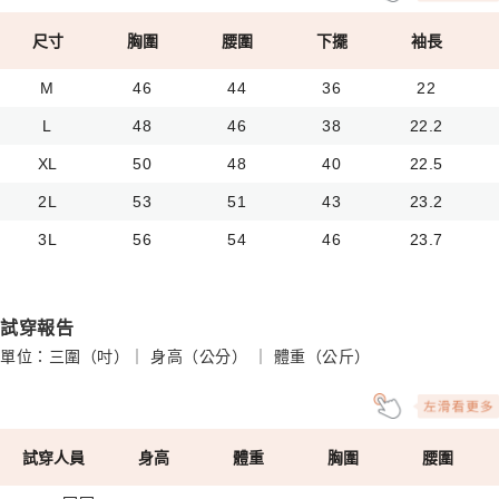
尺寸
胸圍
腰圍
下擺
袖長
M
46
44
36
22
L
48
46
38
22.2
XL
50
48
40
22.5
2L
53
51
43
23.2
3L
56
54
46
23.7
試穿報告
單位：三圍（吋）｜ 身高（公分） ｜ 體重（公斤）
試穿人員
身高
體重
胸圍
腰圍