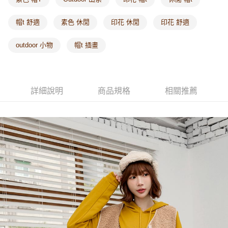
每筆NT$60，滿NT$1,000(含以上)免運費
帽t 舒適
素色 休閒
印花 休閒
印花 舒適
海外配送-港/澳/新/馬/泰國專屬
查看運費
outdoor 小物
帽t 插畫
海外配送-其他亞洲地區
查看運費
海外配送-歐美地區
查看運費
詳細說明
商品規格
相關推薦