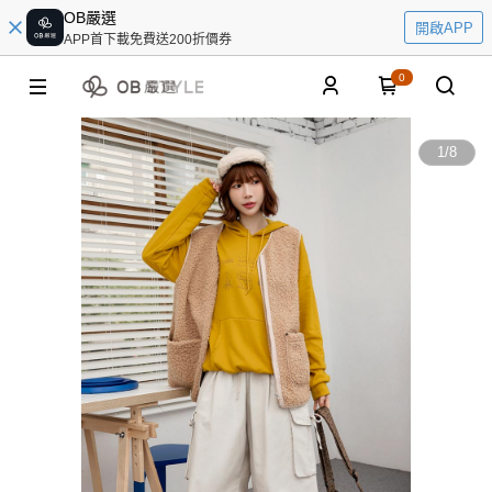
OB嚴選
開啟APP
APP首下載免費送200折價券
0
1
/
8