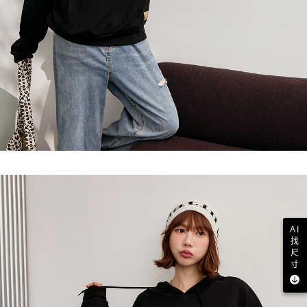
AI
找
尺
寸