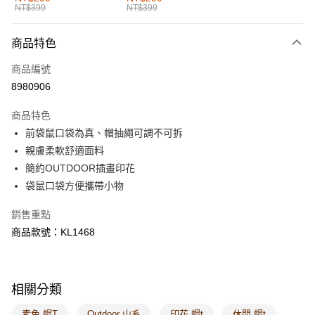
NT$399
NT$399
每筆NT$60，滿NT$1,000(含以上)免運費
付款後全家取貨
商品特色
每筆NT$60，滿NT$1,000(含以上)免運費
商品編號
萊爾富取貨付款
8980906
每筆NT$60，滿NT$1,000(含以上)免運費
商品特色
付款後萊爾富取貨
前袋鼠口袋為真、帽抽繩可調不可拆
每筆NT$60，滿NT$1,000(含以上)免運費
親膚柔軟舒適面料
簡約OUTDOOR插畫印花
7-11取貨付款
袋鼠口袋方便攜帶小物
每筆NT$60，滿NT$1,000(含以上)免運費
銷售重點
付款後7-11取貨
商品款號：KL1468
每筆NT$60，滿NT$1,000(含以上)免運費
宅配
每筆NT$120，滿NT$1,000(含以上)免運費
相關分類
付款後門市自取
素色 帽T
Outdoor 山系
印花 帽t
休閒 帽t