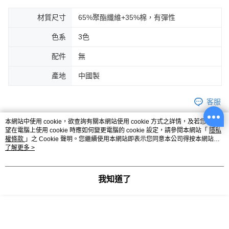
材質尺寸
65%聚酯纖維+35%棉，有彈性
色系
3色
配件
無
產地
中國製
客服
本網站中使用 cookie，欲查詢有關本網站使用 cookie 方式之詳情，及若您不希
望在電腦上使用 cookie 時應如何變更電腦的 cookie 設定，請參閱本網站「
隱私
權條款
」之 Cookie 聲明。您繼續使用本網站即表示您同意本公司得按本網站使
商品相關分類 (4)
查看全部
用條款之 Cookie 聲明使用 cookie。
了解更多 >
女裝
外套
外套全系列
我知道了
女裝
風格支線
甜酷休閒
甜酷休閒外套
你可能有興趣的商品
全站排行