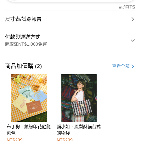
尺寸表/試穿報告
付款與運送方式
超取滿NT$1,000免運
付款方式
信用卡一次付款
商品加價購 (2)
查看全部
購物金
超商取貨付款
LINE Pay
街口支付
布丁狗．繽紛印花尼龍
貓小姐．鳳梨酥貓台式
運送方式
包包
購物袋
全家取貨付款
NT$299
NT$299