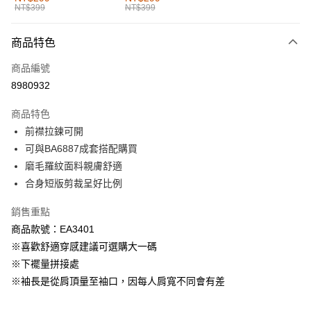
NT$399
NT$399
每筆NT$60，滿NT$1,000(含以上)免運費
付款後全家取貨
商品特色
每筆NT$60，滿NT$1,000(含以上)免運費
商品編號
萊爾富取貨付款
8980932
每筆NT$60，滿NT$1,000(含以上)免運費
商品特色
付款後萊爾富取貨
前襟拉鍊可開
每筆NT$60，滿NT$1,000(含以上)免運費
可與BA6887成套搭配購買
磨毛羅紋面料親膚舒適
7-11取貨付款
合身短版剪裁呈好比例
每筆NT$60，滿NT$1,000(含以上)免運費
銷售重點
付款後7-11取貨
商品款號：EA3401
每筆NT$60，滿NT$1,000(含以上)免運費
※喜歡舒適穿感建議可選購大一碼
宅配
※下襬量拼接處
每筆NT$120，滿NT$1,000(含以上)免運費
※袖長是從肩頂量至袖口，因每人肩寬不同會有差
付款後門市自取