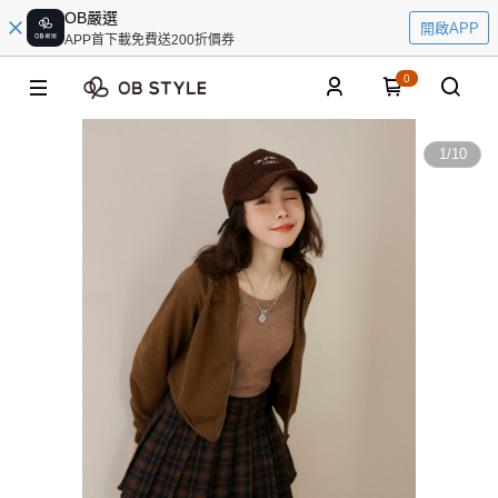
OB嚴選
開啟APP
APP首下載免費送200折價券
0
1
/
10