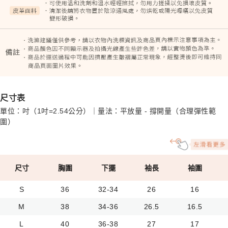
尺寸表
單位：吋（1吋=2.54公分）｜量法：平放量 - 撐開量（合理彈性範
圍）
尺寸
胸圍
下擺
袖長
袖圍
S
36
32-34
26
16
M
38
34-36
26.5
16.5
L
40
36-38
27
17