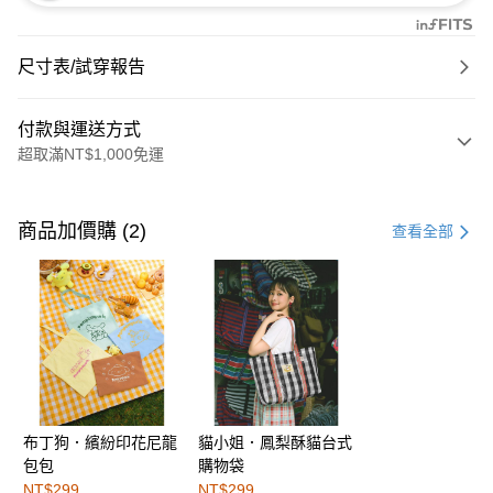
尺寸表/試穿報告
付款與運送方式
超取滿NT$1,000免運
付款方式
信用卡一次付款
商品加價購 (2)
查看全部
購物金
超商取貨付款
LINE Pay
街口支付
布丁狗．繽紛印花尼龍
貓小姐．鳳梨酥貓台式
運送方式
包包
購物袋
全家取貨付款
NT$299
NT$299