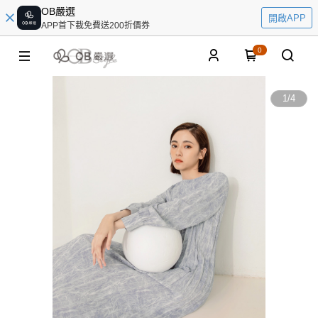
OB嚴選
開啟APP
APP首下載免費送200折價券
0
1
/
4