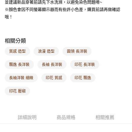
並建議新品穿著前請先下水洗滌，以避免染色問題唷~
每筆NT$60，滿NT$1,000(含以上)免運費
※顏色會因不同螢幕顯示器而有些許小色差，購買前請再做確認
海外配送-港/澳/新/馬/泰國專屬
查看運費
哦！
海外配送-其他亞洲地區
查看運費
海外配送-歐美地區
查看運費
相關分類
質感 造型
浪漫 造型
圓領 長洋裝
飄逸 長洋裝
長袖 長洋裝
印花 長洋裝
長袖洋裝 細緻
印花 質感
印花 飄逸
印花 壓褶
詳細說明
商品規格
相關推薦