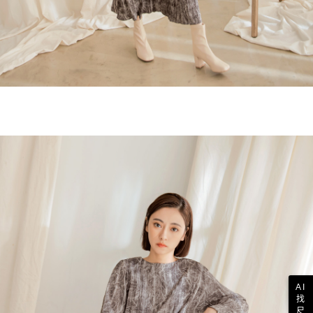
AI
找
尺