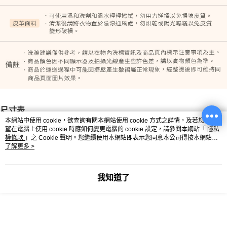
尺寸表
本網站中使用 cookie，欲查詢有關本網站使用 cookie 方式之詳情，及若您不希
單位：吋（1吋=2.54公分）｜量法：平放量 - 撐開量（合理彈性範
望在電腦上使用 cookie 時應如何變更電腦的 cookie 設定，請參閱本網站「
隱私
圍）
權條款
」之 Cookie 聲明。您繼續使用本網站即表示您同意本公司得按本網站使
用條款之 Cookie 聲明使用 cookie。
了解更多 >
我知道了
尺寸
胸圍
腰圍
下擺
袖長
S
36
34
60
23
M
38
34
62
23.5