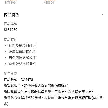
NT$399
NT$399
每筆NT$60，滿NT$1,000(含以上)免運費
付款後全家取貨
商品特色
每筆NT$60，滿NT$1,000(含以上)免運費
商品編號
萊爾富取貨付款
8981030
每筆NT$60，滿NT$1,000(含以上)免運費
商品特色
付款後萊爾富取貨
袖釦及後領釦可開
每筆NT$60，滿NT$1,000(含以上)免運費
細緻壓褶印花面料
自然飄逸裙襬設計
7-11取貨付款
寬鬆版型不挑身形
每筆NT$60，滿NT$1,000(含以上)免運費
銷售重點
付款後7-11取貨
商品款號：DA9478
每筆NT$60，滿NT$1,000(含以上)免運費
※寬鬆版型，請依照個人喜愛的舒適度購買
宅配
※因壓褶設計尺寸較難精準測量，三圍尺寸為約略適穿之尺寸
每筆NT$120，滿NT$1,000(含以上)免運費
※深色衣物建議單獨洗滌，以翻面手洗或放洗衣袋洗較佳喔(勿用熱
水)
付款後門市自取