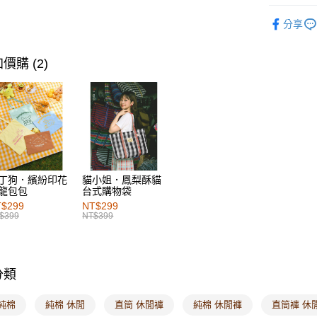
每筆NT$6
男裝
下
分享
付款後萊
男裝
下
每筆NT$6
男裝
特
價購 (2)
7-11取貨
每筆NT$6
付款後7-1
每筆NT$6
宅配
丁狗．繽紛印花
貓小姐．鳳梨酥貓
每筆NT$1
龍包包
台式購物袋
$299
NT$299
付款後門
$399
NT$399
每筆NT$6
海外配送-港
分類
海外配送-
純棉
純棉 休閒
直筒 休閒褲
純棉 休閒褲
直筒褲 休
海外配送-