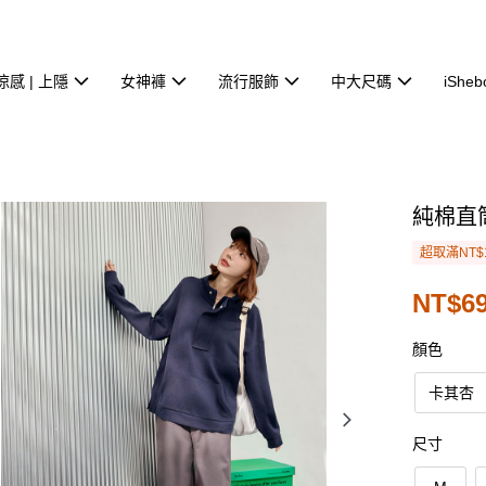
涼感 | 上隱
女神褲
流行服飾
中大尺碼
iSheb
純棉直
超取滿NT$
NT$69
顏色
卡其杏
尺寸