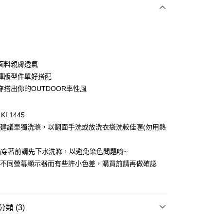
次付款
付款
面料親膚透氣
褲版型件單好搭配
穿搭出你的OUTDOOR率性風
L1445
物建議單獨洗滌，以翻面手洗或放洗衣袋洗較佳喔(勿用熱
付款
品穿著前請先下水洗滌，以避免染色問題唷~
0，滿NT$1,000(含以上)免運費
因不同螢幕顯示器而有些許小色差，購買前請再做確認
家取貨
0，滿NT$1,000(含以上)免運費
類 (3)
貨付款