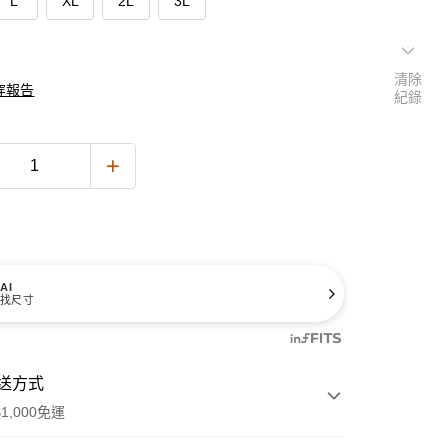
L
XL
2L
3L
清除
穿報告
紀錄
AI
找尺寸
送方式
1,000免運