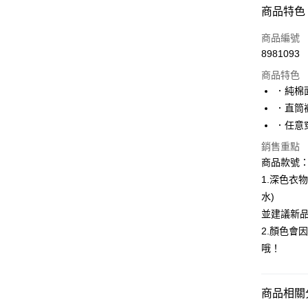
付款方式
商品特色
信用卡一
商品編號
8981093
購物金
商品特色
超商取貨
．純棉
．直筒
LINE Pay
．任意
街口支付
銷售重點
商品款號：K
1.深色衣
運送方式
水)
全家取貨
並建議新
每筆NT$6
2.顏色會
哦！
付款後全
每筆NT$6
商品相關分
萊爾富取