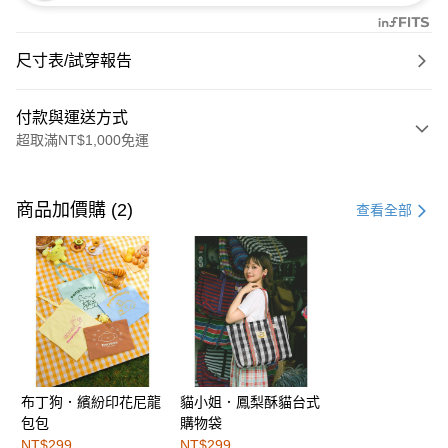
尺寸表/試穿報告
付款與運送方式
超取滿NT$1,000免運
付款方式
信用卡一次付款
商品加價購 (2)
查看全部
購物金
超商取貨付款
LINE Pay
街口支付
布丁狗．繽紛印花尼龍
貓小姐．鳳梨酥貓台式
運送方式
包包
購物袋
全家取貨付款
NT$299
NT$299