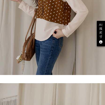
AI
找
尺
寸