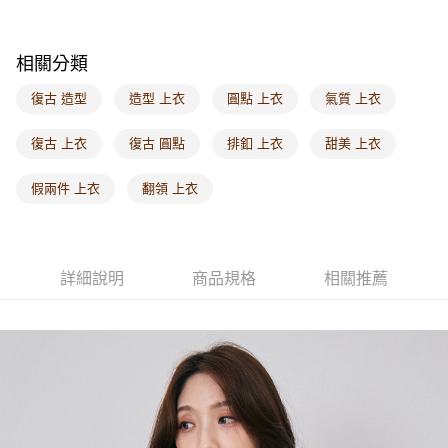
每筆NT$60，滿NT$1,000(含以上)免運費
海外配送-港/澳/新/馬/泰國專屬
查看運費
相關分類
海外配送-其他亞洲地區
查看運費
復古 造型
造型 上衣
圓點 上衣
氣質 上衣
海外配送-歐美地區
查看運費
復古 上衣
復古 圓點
排釦 上衣
甜美 上衣
假兩件 上衣
翻領 上衣
詳細說明
商品規格
相關推薦