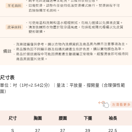
尺寸表
單位：吋（1吋=2.54公分）｜量法：平放量 - 撐開量（合理彈性範
圍）
尺寸
胸圍
腰圍
下擺
袖長
S
37
37
39
22.5