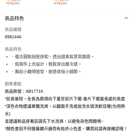
NT$399
NT$399
每筆NT$60，滿NT$1,000(含以上)免運費
付款後全家取貨
商品特色
每筆NT$60，滿NT$1,000(含以上)免運費
商品編號
萊爾富取貨付款
8981446
每筆NT$60，滿NT$1,000(含以上)免運費
商品特色
付款後萊爾富取貨
．復古圓點搭配排釦，透出甜美氣質氛圍感。
每筆NT$60，滿NT$1,000(含以上)免運費
．假兩件上衣設計，輕鬆穿出層次感。
．胸前小翻領造型，創造穿搭小細節。
7-11取貨付款
每筆NT$60，滿NT$1,000(含以上)免運費
銷售重點
商品款號：AB17716
付款後7-11取貨
*前長後短，全長為肩領向下量至前片下襬-後片下襬最長處的長度
每筆NT$60，滿NT$1,000(含以上)免運費
*深色衣物建議單獨洗滌，以翻面手洗或放洗衣袋洗較佳喔(勿用熱
宅配
水)
每筆NT$120，滿NT$1,000(含以上)免運費
並建議新品穿著前請先下水洗滌，以避免染色問題唷~
*顏色會因不同螢幕顯示器而有些許小色差，購買前請再做確認哦！
付款後門市自取