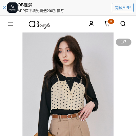
OB嚴選
開啟APP
APP首下載免費送200折價券
0
1
/
7