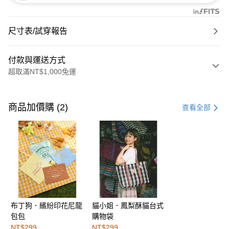
尺寸表/試穿報告
付款與運送方式
超取滿NT$1,000免運
付款方式
信用卡一次付款
商品加價購 (2)
查看全部
購物金
超商取貨付款
LINE Pay
街口支付
布丁狗．繽紛印花尼龍
貓小姐．鳳梨酥貓台式
運送方式
包包
購物袋
全家取貨付款
NT$299
NT$299