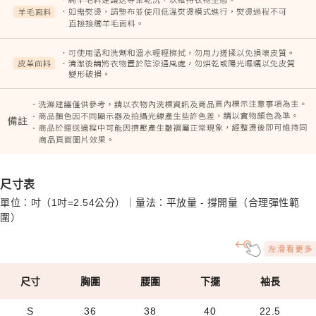
尺寸表
單位：吋（1吋=2.54公分）｜量法：平放量 - 撐開量（合理彈性範
圍）
尺寸
胸圍
腰圍
下擺
袖長
S
36
38
40
22.5