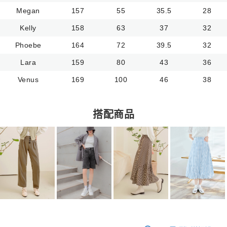
Megan
157
55
35.5
28
Kelly
158
63
37
32
Phoebe
164
72
39.5
32
Lara
159
80
43
36
Venus
169
100
46
38
搭配商品