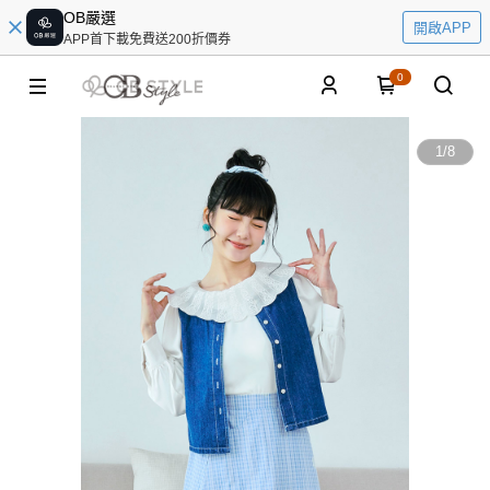
OB嚴選
開啟APP
APP首下載免費送200折價券
0
1
/
8