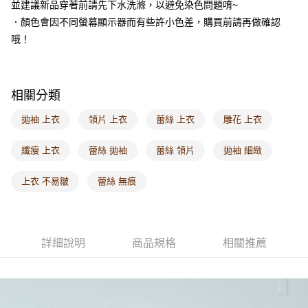
並建議新品穿著前請先下水洗滌，以避免染色問題唷~
每筆NT$60，滿NT$1,000(含以上)免運費
．顏色會因不同螢幕顯示器而有些許小色差，購買前請再做確認
海外配送-港/澳/新/馬/泰國專屬
查看運費
哦！
海外配送-其他亞洲地區
查看運費
海外配送-歐美地區
查看運費
相關分類
拋袖 上衣
領片 上衣
蕾絲 上衣
雕花 上衣
纖瘦 上衣
蕾絲 拋袖
蕾絲 領片
拋袖 細緻
上衣 不易皺
蕾絲 無痕
詳細說明
商品規格
相關推薦