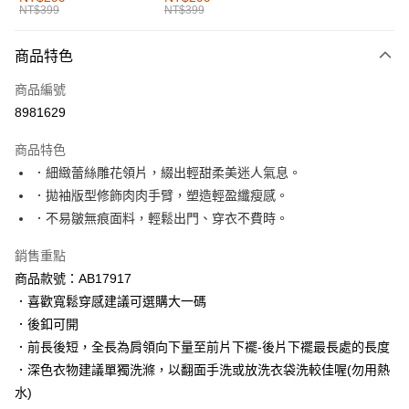
NT$399
NT$399
每筆NT$60，滿NT$1,000(含以上)免運費
付款後全家取貨
商品特色
每筆NT$60，滿NT$1,000(含以上)免運費
商品編號
萊爾富取貨付款
8981629
每筆NT$60，滿NT$1,000(含以上)免運費
商品特色
付款後萊爾富取貨
．細緻蕾絲雕花領片，綴出輕甜柔美迷人氣息。
每筆NT$60，滿NT$1,000(含以上)免運費
．拋袖版型修飾肉肉手臂，塑造輕盈纖瘦感。
．不易皺無痕面料，輕鬆出門、穿衣不費時。
7-11取貨付款
每筆NT$60，滿NT$1,000(含以上)免運費
銷售重點
商品款號：AB17917
付款後7-11取貨
．喜歡寬鬆穿感建議可選購大一碼
每筆NT$60，滿NT$1,000(含以上)免運費
．後釦可開
宅配
．前長後短，全長為肩領向下量至前片下襬-後片下襬最長處的長度
每筆NT$120，滿NT$1,000(含以上)免運費
．深色衣物建議單獨洗滌，以翻面手洗或放洗衣袋洗較佳喔(勿用熱
水)
付款後門市自取