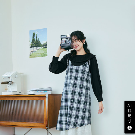
AI
找
尺
寸