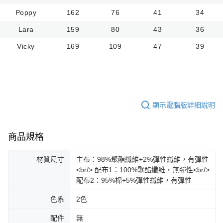
Poppy
162
76
41
34
Lara
159
80
43
36
Vicky
169
109
47
39
顯示電腦版詳細說明
商品規格
材質尺寸
主布：98%聚酯纖維+2%彈性纖維，有彈性
<br/> 配布1：100%聚酯纖維，無彈性<br/>
配布2：95%棉+5%彈性纖維，有彈性
色系
2色
配件
無