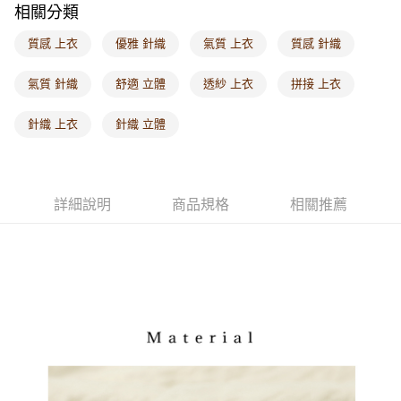
相關分類
每筆NT$60，滿NT$1,000(含以上)免運費
質感 上衣
優雅 針織
氣質 上衣
質感 針織
海外配送-港/澳/新/馬/泰國專屬
查看運費
海外配送-其他亞洲地區
查看運費
氣質 針織
舒適 立體
透紗 上衣
拼接 上衣
海外配送-歐美地區
查看運費
針織 上衣
針織 立體
詳細說明
商品規格
相關推薦