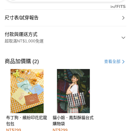
尺寸表/試穿報告
付款與運送方式
超取滿NT$1,000免運
付款方式
信用卡一次付款
商品加價購 (2)
查看全部
購物金
超商取貨付款
LINE Pay
街口支付
布丁狗．繽紛印花尼龍
貓小姐．鳳梨酥貓台式
運送方式
包包
購物袋
全家取貨付款
NT$299
NT$299