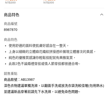
NT$399
NT$399
每筆NT$60，滿NT$1,000(含以上)免運費
付款後全家取貨
商品特色
每筆NT$60，滿NT$1,000(含以上)免運費
商品編號
萊爾富取貨付款
8987870
每筆NT$60，滿NT$1,000(含以上)免運費
商品特色
付款後萊爾富取貨
使用舒適的面料使肌膚好感自在一整天，
每筆NT$60，滿NT$1,000(含以上)免運費
上身以細緻的立體麻花織紋拼接透紗展現立體層次的美感，
純色的優雅質感讓你輕鬆搭配就有典雅氣質，
7-11取貨付款
此款2色不論婚禮穿搭或情人節穿搭都很適合唷~
每筆NT$60，滿NT$1,000(含以上)免運費
銷售重點
付款後7-11取貨
商品款號：AB13987
每筆NT$60，滿NT$1,000(含以上)免運費
深色衣物建議單獨洗滌，以翻面手洗或放洗衣袋洗較佳喔(勿用熱水)
宅配
並建議新品穿著前請先下水洗滌，以避免染色問題~
每筆NT$120，滿NT$1,000(含以上)免運費
付款後門市自取