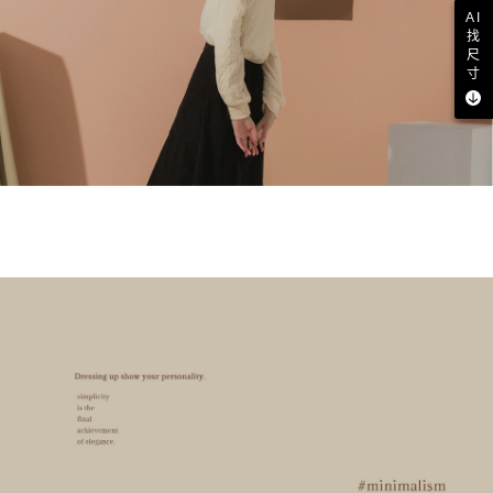
AI
找
尺
寸