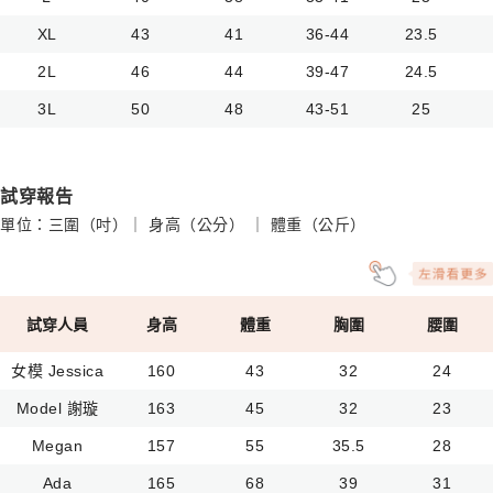
XL
43
41
36-44
23.5
2L
46
44
39-47
24.5
3L
50
48
43-51
25
試穿報告
單位：三圍（吋）｜ 身高（公分） ｜ 體重（公斤）
試穿人員
身高
體重
胸圍
腰圍
女模 Jessica
160
43
32
24
Model 謝璇
163
45
32
23
Megan
157
55
35.5
28
Ada
165
68
39
31