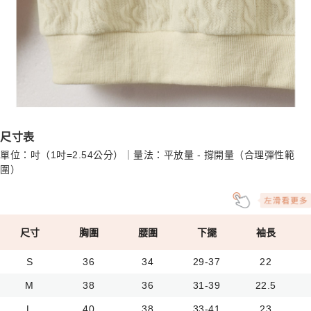
尺寸表
單位：吋（1吋=2.54公分）｜量法：平放量 - 撐開量（合理彈性範
圍）
尺寸
胸圍
腰圍
下擺
袖長
S
36
34
29-37
22
M
38
36
31-39
22.5
L
40
38
33-41
23