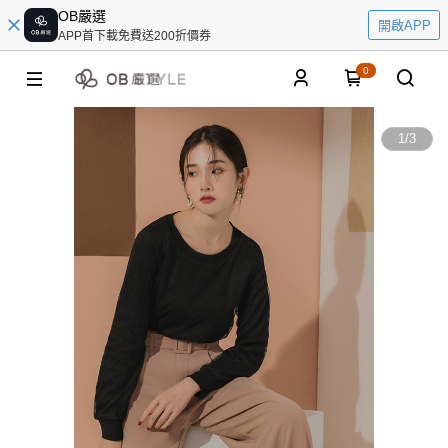
OB嚴選
開啟APP
APP首下載免費送200折價券
0
1
/
3