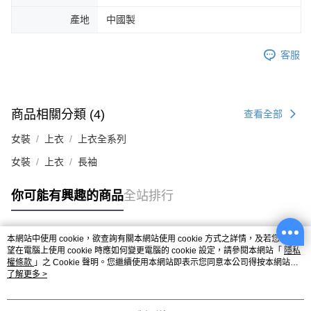
產地
中國製
客服
商品相關分類 (4)
查看全部
女裝
上衣
上衣全系列
女裝
上衣
長袖
你可能有興趣的商品
全站排行
本網站中使用 cookie，欲查詢有關本網站使用 cookie 方式之詳情，及若您不希
熱門標籤
望在電腦上使用 cookie 時應如何變更電腦的 cookie 設定，請參閱本網站「
隱私
權條款
」之 Cookie 聲明。您繼續使用本網站即表示您同意本公司得按本網站使
用條款之 Cookie 聲明使用 cookie。
了解更多 >