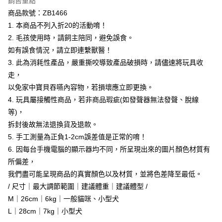
銷售重點
每筆NT$60，滿NT$1,000(含以上)免運費
商品款號：ZB1466
1. 本商品不列入折20的活動唷！
付款後7-11取貨
2. 毛孩使用時，請飼主陪同，避免誤食。
每筆NT$60，滿NT$1,000(含以上)免運費
如有誤食情況，請立即連繫獸醫！
宅配
3. 此為消耗性產品，嚴重撕咬導致產品破損時，請儘速將玩具收
每筆NT$120，滿NT$1,000(含以上)免運費
走，
以免家中寶貝吞嚥內容物，若損壞應立即更換。
付款後門市自取
4. 玩具屬接觸性商品，若非商品瑕疵(如發聲器無法發聲、脫線
每筆NT$60，滿NT$1,000(含以上)免運費
等)，
海外配送-港/澳/新/馬/泰國專屬
查看運費
拆封後故無法退換貨及退款。
5. 手工測量為正負1-2cm誤差值是正常的唷！
海外配送-其他亞洲地區
查看運費
6. 因每台手機電腦的顯示器均不同，所呈現出來的圖片顏色材質有
海外配送-歐美地區
查看運費
所偏差，
我們盡可能呈現商品的真實顏色以及材質，並將色差降至最低。
/ 尺寸｜最大調節範圍｜建議體重｜建議體型 /
M｜26cm｜6kg｜一般貓咪、小型犬
L｜28cm｜7kg｜小型犬