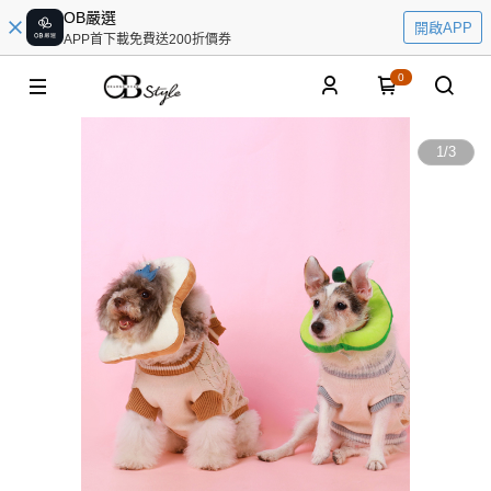
OB嚴選
開啟APP
APP首下載免費送200折價券
0
1
/
3