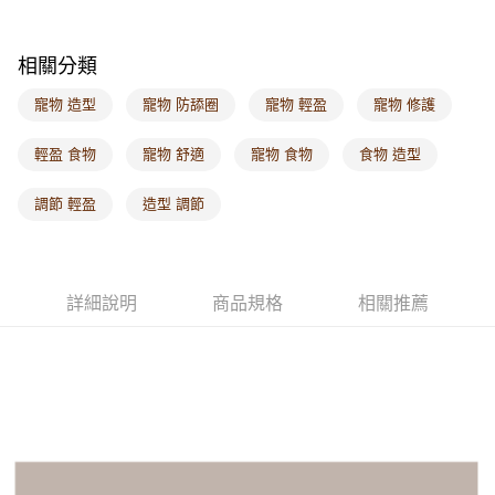
相關分類
寵物 造型
寵物 防舔圈
寵物 輕盈
寵物 修護
輕盈 食物
寵物 舒適
寵物 食物
食物 造型
調節 輕盈
造型 調節
詳細說明
商品規格
相關推薦