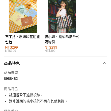
超商取貨付款
LINE Pay
街口支付
布丁狗．繽紛印花尼龍
貓小姐．鳳梨酥貓台式
運送方式
包包
購物袋
全家取貨付款
NT$299
NT$299
NT$399
NT$399
每筆NT$60，滿NT$1,000(含以上)免運費
付款後全家取貨
商品特色
每筆NT$60，滿NT$1,000(含以上)免運費
商品編號
萊爾富取貨付款
8988482
每筆NT$60，滿NT$1,000(含以上)免運費
商品特色
付款後萊爾富取貨
舒適輕盈不遮擋視線，
每筆NT$60，滿NT$1,000(含以上)免運費
讓修護期的毛小孩們不再有其他負擔。
7-11取貨付款