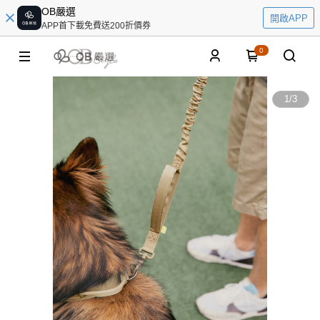
OB嚴選
開啟APP
APP首下載免費送200折價券
0
1
/
3