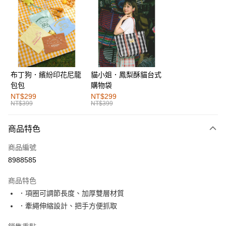
超商取貨付款
LINE Pay
街口支付
布丁狗．繽紛印花尼龍
貓小姐．鳳梨酥貓台式
運送方式
包包
購物袋
全家取貨付款
NT$299
NT$299
NT$399
NT$399
每筆NT$60，滿NT$1,000(含以上)免運費
付款後全家取貨
商品特色
每筆NT$60，滿NT$1,000(含以上)免運費
商品編號
萊爾富取貨付款
8988585
每筆NT$60，滿NT$1,000(含以上)免運費
商品特色
付款後萊爾富取貨
．項圈可調節長度、加厚雙層材質
每筆NT$60，滿NT$1,000(含以上)免運費
．牽繩伸縮設計、把手方便抓取
7-11取貨付款