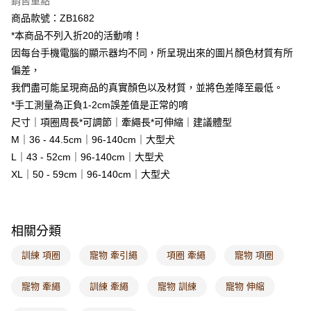
銷售重點
每筆NT$60，滿NT$1,000(含以上)免運費
商品款號：ZB1682
*本商品不列入折20的活動唷！
付款後7-11取貨
因每台手機電腦的顯示器均不同，所呈現出來的圖片顏色材質有所
每筆NT$60，滿NT$1,000(含以上)免運費
偏差，
宅配
我們盡可能呈現商品的真實顏色以及材質，並將色差降至最低。
每筆NT$120，滿NT$1,000(含以上)免運費
*手工測量為正負1-2cm誤差值是正常的唷
尺寸｜項圈周長*可調節｜牽繩長*可伸縮｜建議體型
付款後門市自取
M｜36 - 44.5cm｜96-140cm｜大型犬
每筆NT$60，滿NT$1,000(含以上)免運費
L｜43 - 52cm｜96-140cm｜大型犬
海外配送-港/澳/新/馬/泰國專屬
查看運費
XL｜50 - 59cm｜96-140cm｜大型犬
海外配送-其他亞洲地區
查看運費
海外配送-歐美地區
查看運費
相關分類
訓練 項圈
寵物 牽引繩
項圈 牽繩
寵物 項圈
寵物 牽繩
訓練 牽繩
寵物 訓練
寵物 伸縮