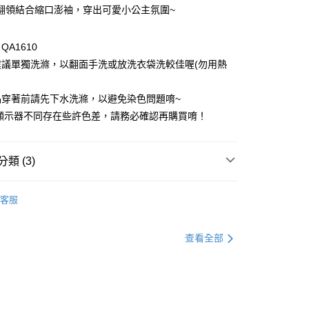
翻領結合縮口澎袖，穿出可愛小公主氛圍~
A1610
建議單獨洗滌，以翻面手洗或放洗衣袋洗較佳喔(勿用熱
品穿著前請先下水洗滌，以避免染色問題唷~
付款
幕顯示器不同存在些許色差，請務必確認再購買唷！
0，滿NT$1,000(含以上)免運費
家取貨
類 (3)
0，滿NT$1,000(含以上)免運費
童裝
童裝全系列
貨付款
客服
童裝
特別企劃
女童全系列
0，滿NT$1,000(含以上)免運費
童裝
洋裝
查看全部
爾富取貨
0，滿NT$1,000(含以上)免運費
付款
0，滿NT$1,000(含以上)免運費