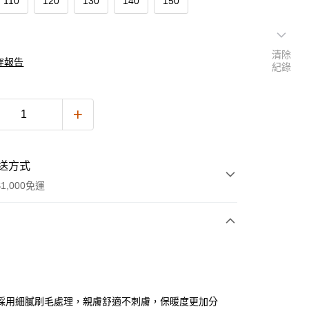
110
120
130
140
150
清除
穿報告
紀錄
送方式
1,000免運
次付款
付款
採用細膩刷毛處理，親膚舒適不刺膚，保暖度更加分