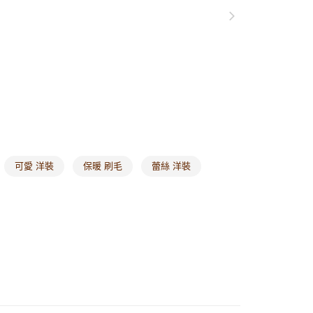
1取貨
0，滿NT$1,000(含以上)免運費
20，滿NT$1,000(含以上)免運費
市自取
0，滿NT$1,000(含以上)免運費
/澳/新/馬/泰國專屬
查看運費
可愛 洋裝
保暖 刷毛
蕾絲 洋裝
其他亞洲地區
查看運費
歐美地區
查看運費