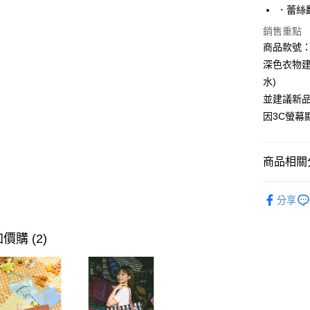
．蕾絲
LINE Pay
銷售重點
街口支付
商品款號：Q
深色衣物
水)
運送方式
並建議新
全家取貨
因3C螢
每筆NT$6
付款後全
商品相關分
每筆NT$6
孕婦|童裝
萊爾富取
分享
孕婦|童裝
每筆NT$6
孕婦|童裝
價購 (2)
付款後萊
每筆NT$6
7-11取貨
每筆NT$6