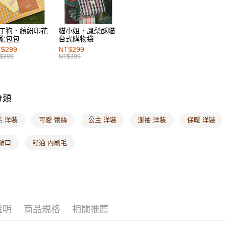
付款後7-1
每筆NT$6
丁狗．繽紛印花
貓小姐．鳳梨酥貓
龍包包
台式購物袋
宅配
$299
NT$299
$399
NT$399
每筆NT$1
付款後門
每筆NT$6
分類
海外配送-港
毛 洋裝
可愛 蕾絲
公主 洋裝
澎袖 洋裝
保暖 洋裝
海外配送-
縮口
舒適 內刷毛
海外配送-
說明
商品規格
相關推薦