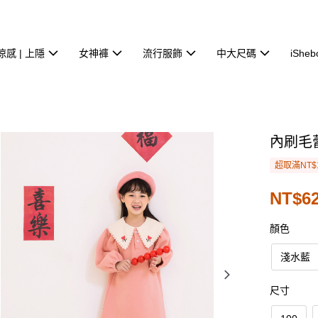
涼感 | 上隱
女神褲
流行服飾
中大尺碼
iSheb
內刷毛
超取滿NT$
NT$6
顏色
淺水藍
尺寸