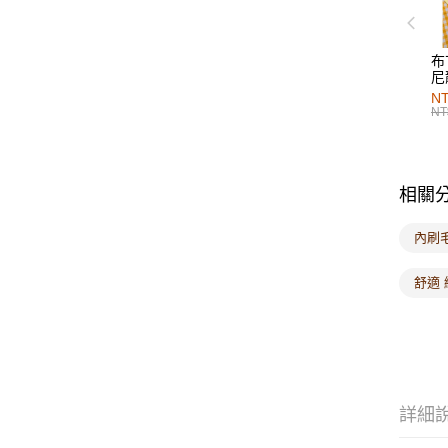
布
尼
NT
NT
相關
內刷
舒適 
詳細