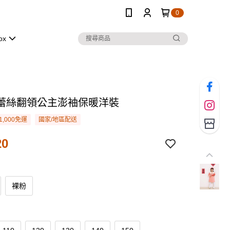
0
ox
蕾絲翻領公主澎袖保暖洋裝
1,000免運
國家/地區配送
20
裸粉