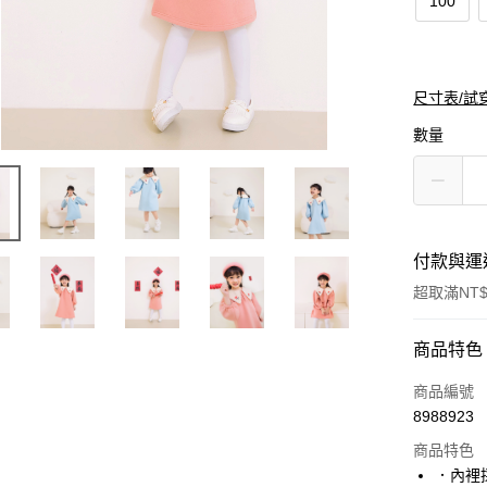
100
尺寸表/試
數量
付款與運
超取滿NT$
付款方式
商品特色
信用卡一
商品編號
8988923
購物金
商品特色
超商取貨
．內裡