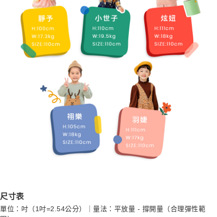
尺寸表
單位：吋（1吋=2.54公分）｜量法：平放量 - 撐開量（合理彈性範