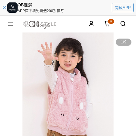
OB嚴選
開啟APP
APP首下載免費送200折價券
0
1
/
9