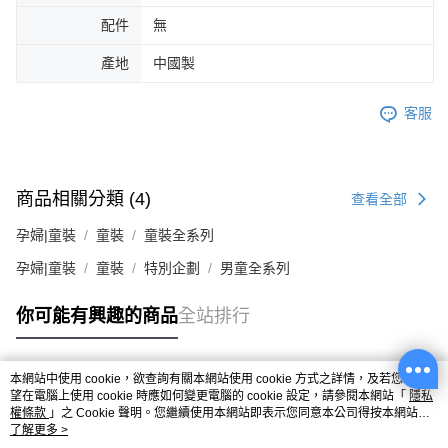
配件
無
產地
中國製
客服
商品相關分類 (4)
查看全部
孕婦|童裝
童裝
童裝全系列
孕婦|童裝
童裝
特別企劃
男童全系列
你可能有興趣的商品
全站排行
本網站中使用 cookie，欲查詢有關本網站使用 cookie 方式之詳情，及若您不希
熱門標籤
望在電腦上使用 cookie 時應如何變更電腦的 cookie 設定，請參閱本網站「
隱私
權條款
」之 Cookie 聲明。您繼續使用本網站即表示您同意本公司得按本網站使
用條款之 Cookie 聲明使用 cookie。
了解更多 >