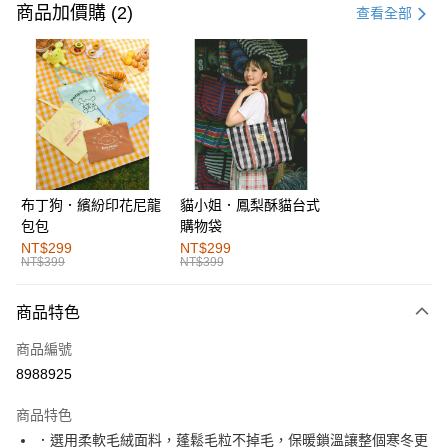
信用卡一次付款
商品加價購 (2)
查看全部
購物金
超商取貨付款
LINE Pay
街口支付
布丁狗．繽紛印花尼龍
貓小姐．鳳梨酥貓台式
運送方式
包包
購物袋
全家取貨付款
NT$299
NT$299
NT$399
NT$399
每筆NT$60，滿NT$1,000(含以上)免運費
付款後全家取貨
商品特色
每筆NT$60，滿NT$1,000(含以上)免運費
商品編號
萊爾富取貨付款
8988925
每筆NT$60，滿NT$1,000(含以上)免運費
商品特色
付款後萊爾富取貨
．選用柔軟毛絨面料，蓬鬆毛粒不掉毛，保暖鎖溫讓整個寒冬更