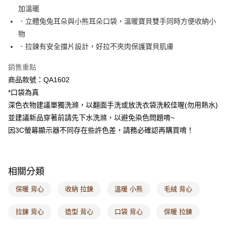
每筆NT$60，滿NT$1,000(含以上)免運費
加溫暖
．立體兔兔耳朵與小熊耳朵口袋，溫暖寶貝雙手同時方便收納小
7-11取貨付款
物
每筆NT$60，滿NT$1,000(含以上)免運費
．拉鍊有安全擋片設計，好拉不夾肉保護寶貝肌膚
付款後7-11取貨
銷售重點
每筆NT$60，滿NT$1,000(含以上)免運費
商品款號：QA1602
宅配
*口袋為真
每筆NT$120，滿NT$1,000(含以上)免運費
深色衣物建議單獨洗滌，以翻面手洗或放洗衣袋洗較佳喔(勿用熱水)
並建議新品穿著前請先下水洗滌，以避免染色問題唷~
付款後門市自取
因3C螢幕顯示器不同存在些許色差，請務必確認再購買唷！
每筆NT$60，滿NT$1,000(含以上)免運費
海外配送-港/澳/新/馬/泰國專屬
查看運費
相關分類
海外配送-其他亞洲地區
查看運費
保暖 背心
收納 拉鍊
溫暖 小熊
毛絨 背心
海外配送-歐美地區
查看運費
拉鍊 背心
造型 背心
口袋 背心
保暖 拉鍊