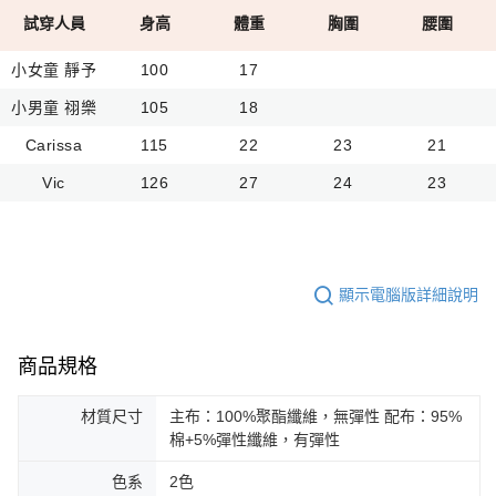
試穿人員
身高
體重
胸圍
腰圍
小女童 靜予
100
17
小男童 祤樂
105
18
Carissa
115
22
23
21
Vic
126
27
24
23
顯示電腦版詳細說明
商品規格
材質尺寸
主布：100%聚酯纖維，無彈性 配布：95%
棉+5%彈性纖維，有彈性
色系
2色