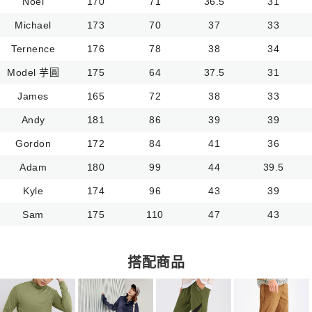
Noel
170
71
36.5
31
Michael
173
70
37
33
Ternence
176
78
38
34
Model 芋圓
175
64
37.5
31
James
165
72
38
33
Andy
181
86
39
39
Gordon
172
84
41
36
Adam
180
99
44
39.5
Kyle
174
96
43
39
Sam
175
110
47
43
搭配商品