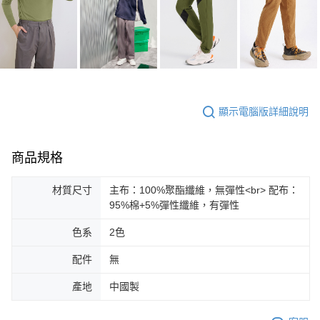
顯示電腦版詳細說明
商品規格
材質尺寸
主布：100%聚酯纖維，無彈性<br> 配布：
95%棉+5%彈性纖維，有彈性
色系
2色
配件
無
產地
中國製