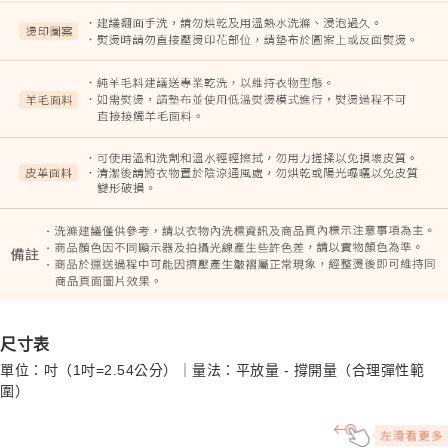
尺寸表
單位：吋（1吋=2.54公分）｜量法：平放量 - 撐開量（合理彈性範
圍）