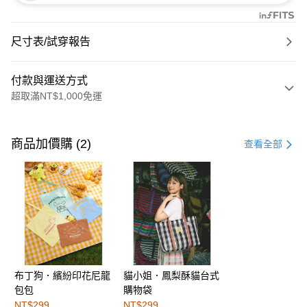
尺寸表/試穿報告
付款與運送方式
超取滿NT$1,000免運
付款方式
信用卡一次付款
商品加價購 (2)
查看全部
購物金
超商取貨付款
LINE Pay
街口支付
布丁狗．繽紛印花尼龍
貓小姐．鳳梨酥貓台式
運送方式
包包
購物袋
全家取貨付款
NT$299
NT$299