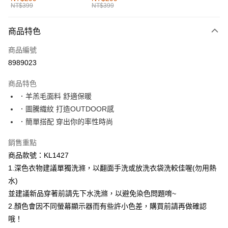
NT$399
NT$399
每筆NT$60，滿NT$1,000(含以上)免運費
付款後全家取貨
商品特色
每筆NT$60，滿NT$1,000(含以上)免運費
商品編號
萊爾富取貨付款
8989023
每筆NT$60，滿NT$1,000(含以上)免運費
商品特色
付款後萊爾富取貨
．羊羔毛面料 舒適保暖
每筆NT$60，滿NT$1,000(含以上)免運費
．圖騰織紋 打造OUTDOOR感
．簡單搭配 穿出你的率性時尚
7-11取貨付款
每筆NT$60，滿NT$1,000(含以上)免運費
銷售重點
商品款號：KL1427
付款後7-11取貨
1.深色衣物建議單獨洗滌，以翻面手洗或放洗衣袋洗較佳喔(勿用熱
每筆NT$60，滿NT$1,000(含以上)免運費
水)
宅配
並建議新品穿著前請先下水洗滌，以避免染色問題唷~
每筆NT$120，滿NT$1,000(含以上)免運費
2.顏色會因不同螢幕顯示器而有些許小色差，購買前請再做確認
哦！
付款後門市自取