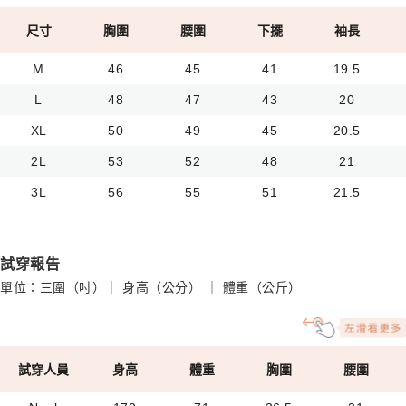
尺寸
胸圍
腰圍
下擺
袖長
M
46
45
41
19.5
L
48
47
43
20
XL
50
49
45
20.5
2L
53
52
48
21
3L
56
55
51
21.5
試穿報告
單位：三圍（吋）｜ 身高（公分） ｜ 體重（公斤）
試穿人員
身高
體重
胸圍
腰圍