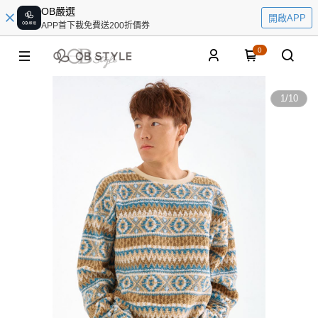
OB嚴選
開啟APP
APP首下載免費送200折價券
0
1
/
10