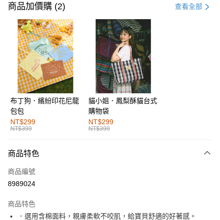
信用卡一次付款
商品加價購 (2)
查看全部
購物金
超商取貨付款
LINE Pay
街口支付
布丁狗．繽紛印花尼龍
貓小姐．鳳梨酥貓台式
運送方式
包包
購物袋
全家取貨付款
NT$299
NT$299
NT$399
NT$399
每筆NT$60，滿NT$1,000(含以上)免運費
付款後全家取貨
商品特色
每筆NT$60，滿NT$1,000(含以上)免運費
商品編號
萊爾富取貨付款
8989024
每筆NT$60，滿NT$1,000(含以上)免運費
商品特色
付款後萊爾富取貨
．選用含棉面料，親膚柔軟不咬肌，給寶貝舒適的好著感。