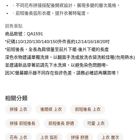
每筆NT$60，滿NT$1,000(含以上)免運費
．不同花布拼接搭配後開衩設計，展現多變的層次風格。
．前短後長弧形衣襬，提升衣著時髦度。
7-11取貨付款
每筆NT$60，滿NT$1,000(含以上)免運費
銷售重點
商品款號：QA1591
付款後7-11取貨
*尺碼110/120/130/140/150外件長約12/14/16/18/20吋
每筆NT$60，滿NT$1,000(含以上)免運費
*前短後長，全長為肩領量至前片下襬-後片下襬的長度
宅配
深色衣物建議單獨洗滌，以翻面手洗或放洗衣袋洗較佳喔(勿用熱水)
每筆NT$120，滿NT$1,000(含以上)免運費
並建議新品穿著前請先下水洗滌，以避免染色問題唷~
因3C螢幕顯示器不同存在些許色差，請務必確認再購買唷！
付款後門市自取
每筆NT$60，滿NT$1,000(含以上)免運費
海外配送-港/澳/新/馬/泰國專屬
查看運費
相關分類
海外配送-其他亞洲地區
查看運費
拼接 上衣
後開衩 上衣
前短後長 上衣
海外配送-歐美地區
查看運費
拼接 前短後長
前短後長 舒適
可愛 上衣
花布 上衣
上衣 弧形
拼接 舒適
上衣 層次