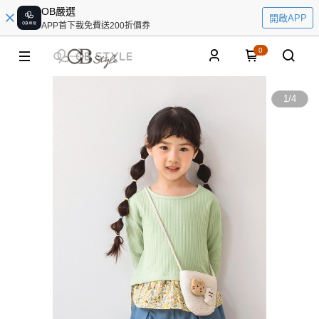
OB嚴選
開啟APP
APP首下載免費送200折價券
0
1
/
4