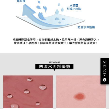
AI
找
尺
寸