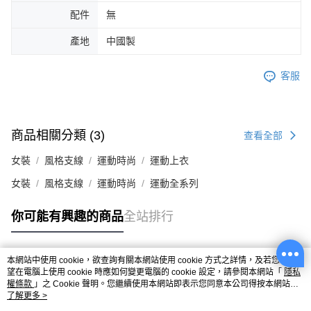
配件
無
產地
中國製
客服
商品相關分類 (3)
查看全部
女裝
風格支線
運動時尚
運動上衣
女裝
風格支線
運動時尚
運動全系列
你可能有興趣的商品
全站排行
本網站中使用 cookie，欲查詢有關本網站使用 cookie 方式之詳情，及若您不希
熱門標籤
望在電腦上使用 cookie 時應如何變更電腦的 cookie 設定，請參閱本網站「
隱私
權條款
」之 Cookie 聲明。您繼續使用本網站即表示您同意本公司得按本網站使
用條款之 Cookie 聲明使用 cookie。
了解更多 >