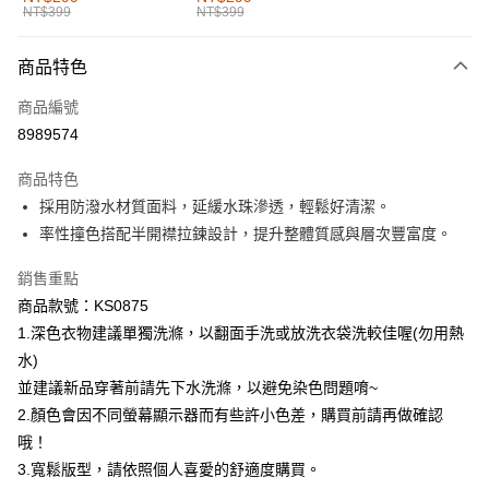
NT$399
NT$399
每筆NT$60，滿NT$1,000(含以上)免運費
付款後全家取貨
商品特色
每筆NT$60，滿NT$1,000(含以上)免運費
商品編號
萊爾富取貨付款
8989574
每筆NT$60，滿NT$1,000(含以上)免運費
商品特色
付款後萊爾富取貨
採用防潑水材質面料，延緩水珠滲透，輕鬆好清潔。
每筆NT$60，滿NT$1,000(含以上)免運費
率性撞色搭配半開襟拉鍊設計，提升整體質感與層次豐富度。
7-11取貨付款
銷售重點
每筆NT$60，滿NT$1,000(含以上)免運費
商品款號：KS0875
1.深色衣物建議單獨洗滌，以翻面手洗或放洗衣袋洗較佳喔(勿用熱
付款後7-11取貨
水)
每筆NT$60，滿NT$1,000(含以上)免運費
並建議新品穿著前請先下水洗滌，以避免染色問題唷~
宅配
2.顏色會因不同螢幕顯示器而有些許小色差，購買前請再做確認
每筆NT$120，滿NT$1,000(含以上)免運費
哦！
3.寬鬆版型，請依照個人喜愛的舒適度購買。
付款後門市自取