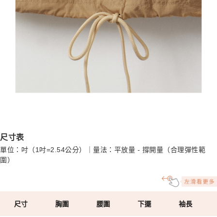
尺寸表
單位：吋（1吋=2.54公分）｜量法：平放量 - 撐開量（合理彈性範
圍）
尺寸
胸圍
腰圍
下擺
袖長