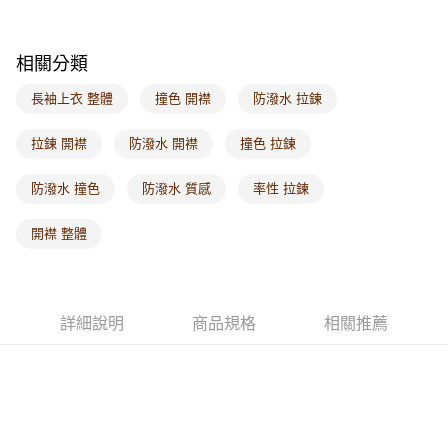
每筆NT$60，滿NT$1,000(含以上)免運費
海外配送-港/澳/新/馬/泰國專屬
查看運費
相關分類
海外配送-其他亞洲地區
查看運費
長袖上衣 整體
撞色 開襟
防潑水 拉鍊
海外配送-歐美地區
查看運費
拉鍊 開襟
防潑水 開襟
撞色 拉鍊
防潑水 撞色
防潑水 質感
率性 拉鍊
開襟 整體
詳細說明
商品規格
相關推薦