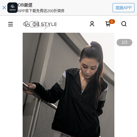
OB嚴選
開啟APP
APP首下載免費送200折價券
0
1
/
3