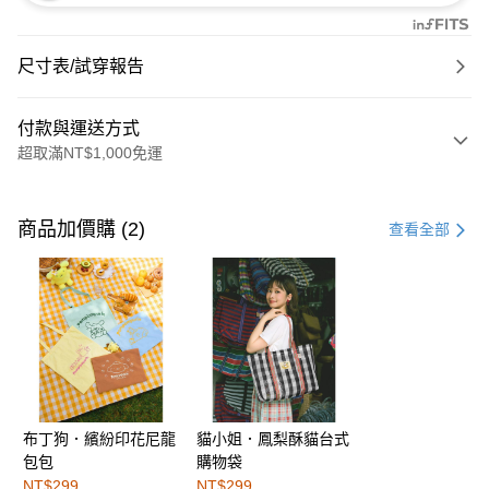
尺寸表/試穿報告
付款與運送方式
超取滿NT$1,000免運
付款方式
信用卡一次付款
商品加價購 (2)
查看全部
購物金
超商取貨付款
LINE Pay
街口支付
布丁狗．繽紛印花尼龍
貓小姐．鳳梨酥貓台式
運送方式
包包
購物袋
全家取貨付款
NT$299
NT$299