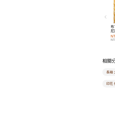
布
尼
NT
NT
相關
長袖 
印花 