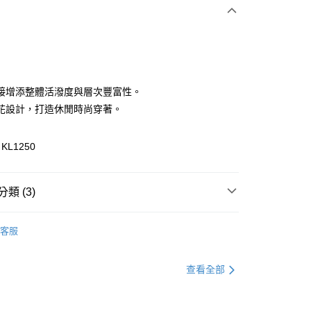
次付款
付款
接增添整體活潑度與層次豐富性。
花設計，打造休閒時尚穿著。
L1250
類 (3)
付款
衣
上衣全系列
0，滿NT$1,000(含以上)免運費
客服
衣
長袖上衣
家取貨
別企劃
本季主打
查看全部
0，滿NT$1,000(含以上)免運費
貨付款