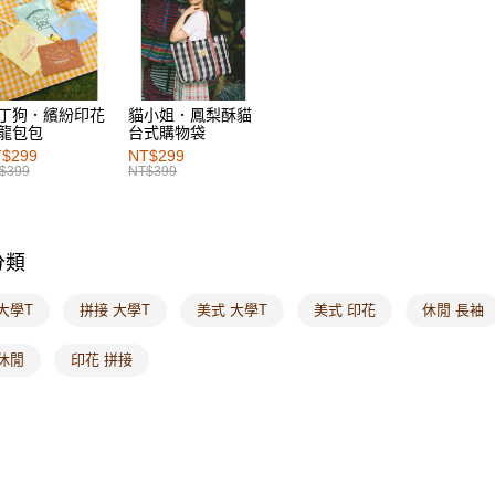
每筆NT$6
付款後萊
每筆NT$6
丁狗．繽紛印花
貓小姐．鳳梨酥貓
7-11取貨
龍包包
台式購物袋
每筆NT$6
$299
NT$299
$399
NT$399
付款後7-1
每筆NT$6
分類
宅配
每筆NT$1
大學T
拼接 大學T
美式 大學T
美式 印花
休閒 長袖
付款後門
休閒
印花 拼接
每筆NT$6
海外配送-港
海外配送-
海外配送-