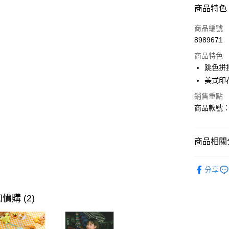
付款方式
商品特色
信用卡一
商品編號
8989671
購物金
商品特色
超商取貨
跳色拼
美式印
LINE Pay
銷售重點
街口支付
商品款號：K
運送方式
商品相關分
全家取貨
男裝
上
每筆NT$6
分享
男裝
上
付款後全
女裝
特
價購 (2)
每筆NT$6
萊爾富取