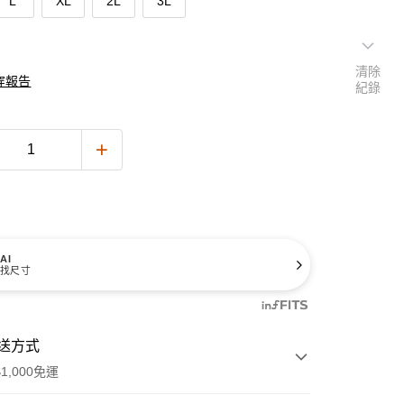
L
XL
2L
3L
清除
穿報告
紀錄
AI
找尺寸
送方式
1,000免運