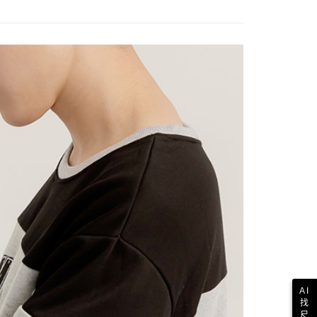
AI
找
尺