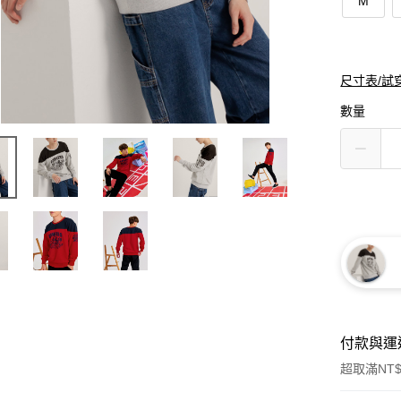
M
尺寸表/試
數量
付款與運
超取滿NT$