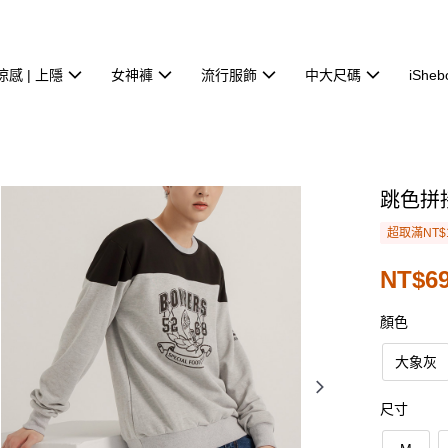
涼感 | 上隱
女神褲
流行服飾
中大尺碼
iSheb
跳色拼
超取滿NT$
NT$69
顏色
大象灰
尺寸