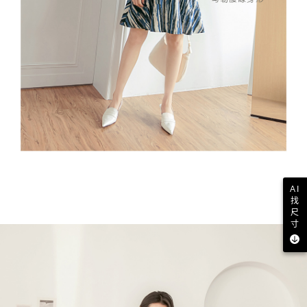
AI
找
尺
寸