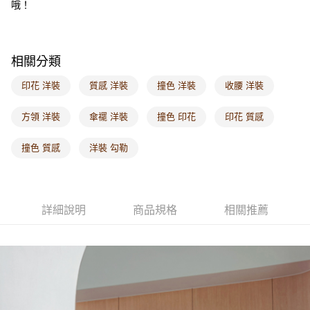
哦！
每筆NT$60，滿NT$1,000(含以上)免運費
海外配送-港/澳/新/馬/泰國專屬
查看運費
相關分類
海外配送-其他亞洲地區
查看運費
印花 洋裝
質感 洋裝
撞色 洋裝
收腰 洋裝
海外配送-歐美地區
查看運費
方領 洋裝
傘襬 洋裝
撞色 印花
印花 質感
撞色 質感
洋裝 勾勒
詳細說明
商品規格
相關推薦