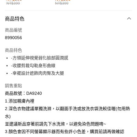
NT$399
NT$399
每筆NT$60，滿NT$1,000(含以上)免運費
付款後全家取貨
商品特色
每筆NT$60，滿NT$1,000(含以上)免運費
商品編號
萊爾富取貨付款
8990056
每筆NT$60，滿NT$1,000(含以上)免運費
商品特色
付款後萊爾富取貨
-方領延伸視覺弱化臉部圓潤感
每筆NT$60，滿NT$1,000(含以上)免運費
-收腰剪裁勾勒身形曲線
-傘襬設計遮飾肉肉臀及大腿
7-11取貨付款
每筆NT$60，滿NT$1,000(含以上)免運費
銷售重點
商品款號：DA9240
付款後7-11取貨
1.添加親膚內裡
每筆NT$60，滿NT$1,000(含以上)免運費
2.深色衣物建議單獨洗滌，以翻面手洗或放洗衣袋洗較佳喔(勿用熱
宅配
水)
每筆NT$120，滿NT$1,000(含以上)免運費
並建議新品穿著前請先下水洗滌，以避免染色問題唷~
3.顏色會因不同螢幕顯示器而有些許小色差，購買前請再做確認
付款後門市自取