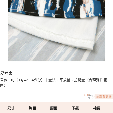
尺寸表
單位：吋（1吋=2.54公分）｜量法：平放量 - 撐開量（合理彈性範
圍）
尺寸
胸圍
腰圍
下擺
袖長