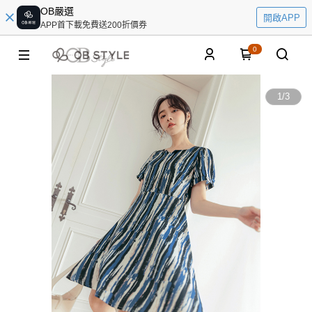
OB嚴選
開啟APP
APP首下載免費送200折價券
0
1
/
3