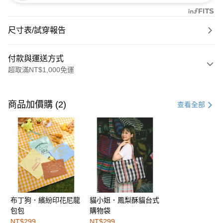
尺寸表/試穿報告
付款與運送方式
超取滿NT$1,000免運
付款方式
信用卡一次付款
商品加價購 (2)
查看全部
購物金
超商取貨付款
LINE Pay
街口支付
布丁狗．繽紛印花尼龍
貓小姐．鳳梨酥貓台式
運送方式
包包
購物袋
全家取貨付款
NT$299
NT$299