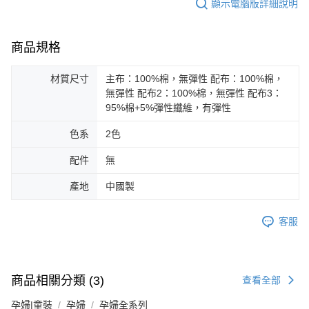
顯示電腦版詳細說明
商品規格
材質尺寸
主布：100%棉，無彈性 配布：100%棉，
無彈性 配布2：100%棉，無彈性 配布3：
95%棉+5%彈性纖維，有彈性
色系
2色
配件
無
產地
中國製
客服
商品相關分類 (3)
查看全部
孕婦|童裝
孕婦
孕婦全系列