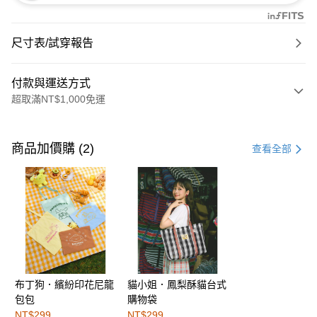
尺寸表/試穿報告
付款與運送方式
超取滿NT$1,000免運
付款方式
信用卡一次付款
商品加價購 (2)
查看全部
購物金
超商取貨付款
LINE Pay
街口支付
布丁狗．繽紛印花尼龍
貓小姐．鳳梨酥貓台式
運送方式
包包
購物袋
全家取貨付款
NT$299
NT$299