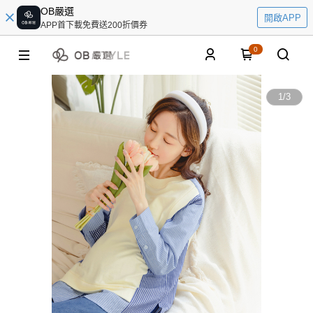
OB嚴選
開啟APP
APP首下載免費送200折價券
0
1
/
3