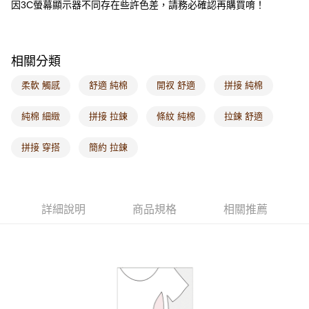
因3C螢幕顯示器不同存在些許色差，請務必確認再購買唷！
每筆NT$60，滿NT$1,000(含以上)免運費
海外配送-港/澳/新/馬/泰國專屬
查看運費
相關分類
海外配送-其他亞洲地區
查看運費
柔軟 觸感
舒適 純棉
開衩 舒適
拼接 純棉
海外配送-歐美地區
查看運費
純棉 細緻
拼接 拉鍊
條紋 純棉
拉鍊 舒適
拼接 穿搭
簡約 拉鍊
詳細說明
商品規格
相關推薦