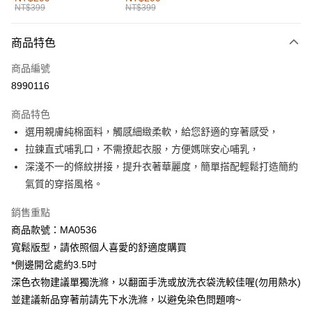
NT$399
NT$399
每筆NT$60，滿NT$1,000(含以上)免運費
付款後全家取貨
商品特色
每筆NT$60，滿NT$1,000(含以上)免運費
商品編號
萊爾富取貨付款
8990116
每筆NT$60，滿NT$1,000(含以上)免運費
商品特色
付款後萊爾富取貨
選用親膚純棉面料，觸感細緻柔軟，給您舒適的穿著感受，
每筆NT$60，滿NT$1,000(含以上)免運費
拉鍊直式哺乳口，不需撩起衣服，方便媽咪安心哺乳，
深淺不一的條紋拼接，提升衣著華麗度，簡單搭配輕鬆打造簡約
7-11取貨付款
氣質的穿搭風格。
每筆NT$60，滿NT$1,000(含以上)免運費
銷售重點
付款後7-11取貨
商品款號：MA0536
每筆NT$60，滿NT$1,000(含以上)免運費
寬鬆版型，請依照個人喜愛的舒適度購買
宅配
*側邊開岔處約3.5吋
每筆NT$120，滿NT$1,000(含以上)免運費
深色衣物建議單獨洗滌，以翻面手洗或放洗衣袋洗較佳喔(勿用熱水)
並建議新品穿著前請先下水洗滌，以避免染色問題唷~
付款後門市自取