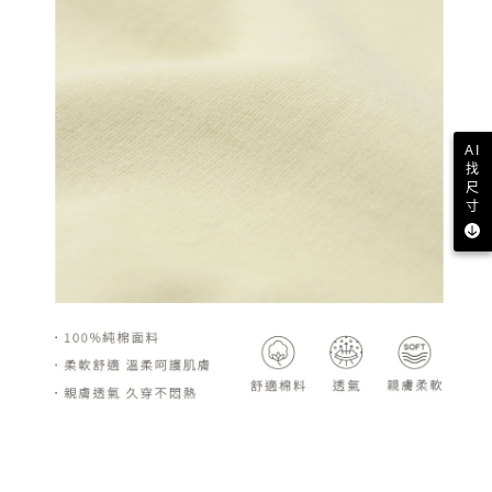
AI
找
尺
寸