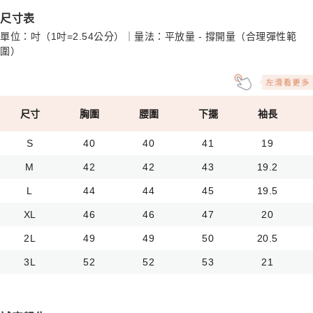
尺寸表
單位：吋（1吋=2.54公分）｜量法：平放量 - 撐開量（合理彈性範
圍）
尺寸
胸圍
腰圍
下擺
袖長
S
40
40
41
19
M
42
42
43
19.2
L
44
44
45
19.5
XL
46
46
47
20
2L
49
49
50
20.5
3L
52
52
53
21