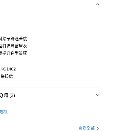
次付款
付款
料給予舒適著感
型打造豐富層次
繡提升造型質感
G1402
袖拼接處
付款
類 (3)
0，滿NT$1,000(含以上)免運費
衣
上衣全系列
家取貨
客服
0，滿NT$1,000(含以上)免運費
推薦
貨付款
衣
長袖
查看全部