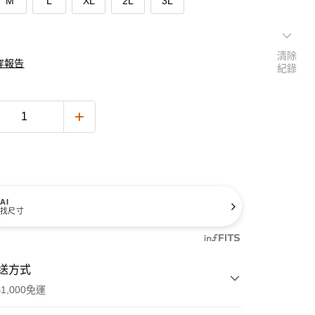
M
L
XL
2L
3L
清除
穿報告
紀錄
AI
找尺寸
送方式
1,000免運