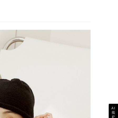
AI
找
尺