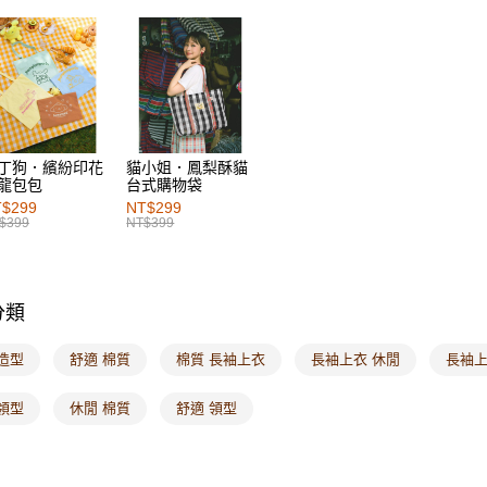
每筆NT$6
付款後萊
每筆NT$6
7-11取貨
每筆NT$6
丁狗．繽紛印花
貓小姐．鳳梨酥貓
龍包包
台式購物袋
付款後7-1
$299
NT$299
每筆NT$6
$399
NT$399
宅配
每筆NT$1
分類
付款後門
每筆NT$6
造型
舒適 棉質
棉質 長袖上衣
長袖上衣 休閒
長袖上
海外配送-港
領型
休閒 棉質
舒適 領型
海外配送-
海外配送-