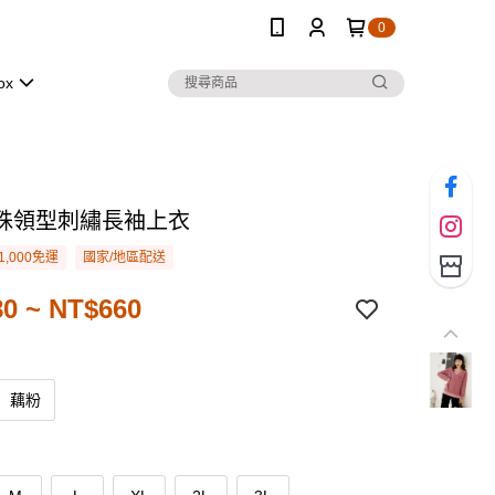
0
ox
殊領型刺繡長袖上衣
1,000免運
國家/地區配送
0 ~ NT$660
藕粉