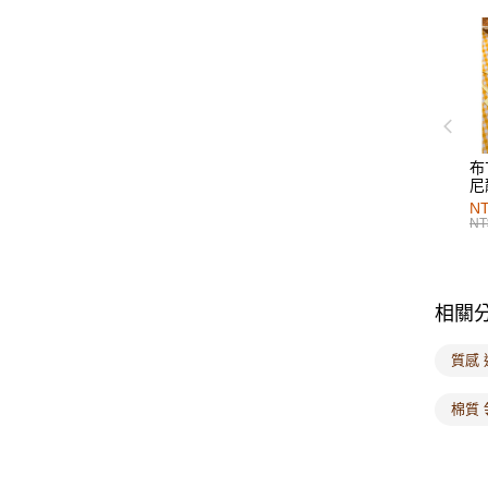
布
尼
NT
NT
相關
質感 
棉質 