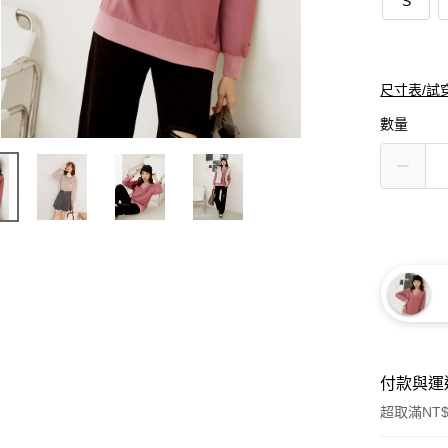
S
尺寸表/試
數量
付款與運
超取滿NT$