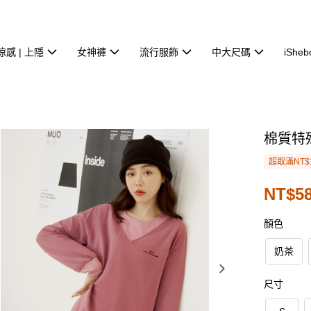
涼感 | 上隱
女神褲
流行服飾
中大尺碼
iSheb
棉質特
超取滿NT$
NT$58
顏色
奶茶
尺寸