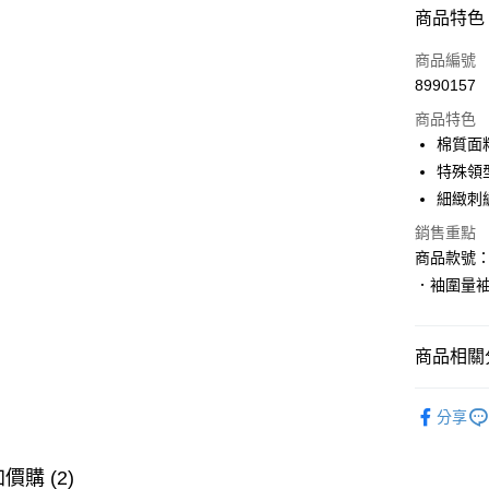
付款方式
商品特色
信用卡一
商品編號
8990157
購物金
商品特色
超商取貨
棉質面
特殊領
LINE Pay
細緻刺
街口支付
銷售重點
商品款號：K
．袖圍量
運送方式
全家取貨
商品相關分
每筆NT$6
女裝
上
付款後全
分享
每筆NT$6
人氣商品
萊爾富取
女裝
上
價購 (2)