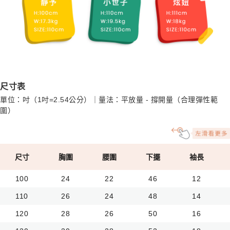
尺寸表
單位：吋（1吋=2.54公分）｜量法：平放量 - 撐開量（合理彈性範
圍）
尺寸
胸圍
腰圍
下擺
袖長
100
24
22
46
12
110
26
24
48
14
120
28
26
50
16