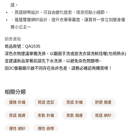
每筆NT$60，滿NT$1,000(含以上)免運費
感。
．質感綁帶設計，可自由變化造型，增添亮點小細節。
7-11取貨付款
．蓬蓬雙層網紗設計，提升衣著華麗度，讓寶貝一穿立刻變身優
每筆NT$60，滿NT$1,000(含以上)免運費
雅小公主～
付款後7-11取貨
銷售重點
每筆NT$60，滿NT$1,000(含以上)免運費
商品款號：QA1535
宅配
深色衣物建議單獨洗滌，以翻面手洗或放洗衣袋洗較佳喔(勿用熱水)
每筆NT$120，滿NT$1,000(含以上)免運費
並建議新品穿著前請先下水洗滌，以避免染色問題唷~
因3C螢幕顯示器不同存在些許色差，請務必確認再購買唷！
付款後門市自取
每筆NT$60，滿NT$1,000(含以上)免運費
海外配送-港/澳/新/馬/泰國專屬
查看運費
相關分類
海外配送-其他亞洲地區
查看運費
優雅 針織
質感 造型
質感 針織
舒適 親膚
海外配送-歐美地區
查看運費
質感 親膚
柔軟 針織
柔軟 親膚
質感 網紗
彈性 網紗
彈性 綁帶