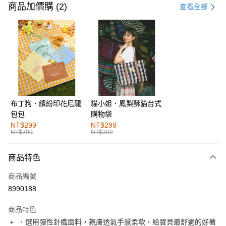
信用卡一次付款
商品加價購 (2)
查看全部
購物金
超商取貨付款
LINE Pay
街口支付
布丁狗．繽紛印花尼龍
貓小姐．鳳梨酥貓台式
運送方式
包包
購物袋
全家取貨付款
NT$299
NT$299
NT$399
NT$399
每筆NT$60，滿NT$1,000(含以上)免運費
付款後全家取貨
商品特色
每筆NT$60，滿NT$1,000(含以上)免運費
商品編號
萊爾富取貨付款
8990188
每筆NT$60，滿NT$1,000(含以上)免運費
商品特色
付款後萊爾富取貨
．選用彈性針織面料，親膚透氣手感柔軟，給寶貝最舒適的好著