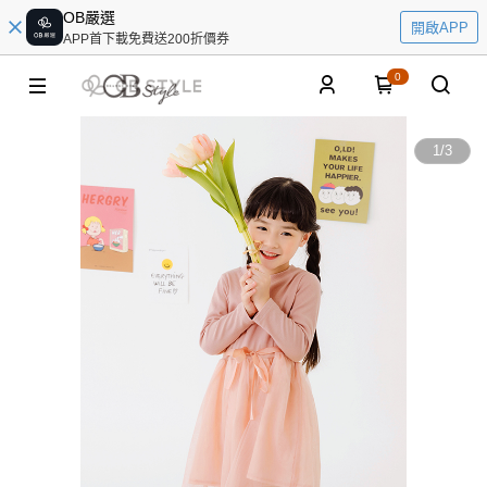
OB嚴選
開啟APP
APP首下載免費送200折價券
0
1
/
3