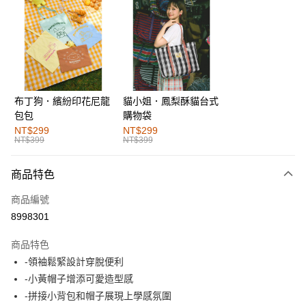
超商取貨付款
LINE Pay
街口支付
布丁狗．繽紛印花尼龍
貓小姐．鳳梨酥貓台式
運送方式
包包
購物袋
全家取貨付款
NT$299
NT$299
NT$399
NT$399
每筆NT$60，滿NT$1,000(含以上)免運費
付款後全家取貨
商品特色
每筆NT$60，滿NT$1,000(含以上)免運費
商品編號
萊爾富取貨付款
8998301
每筆NT$60，滿NT$1,000(含以上)免運費
商品特色
付款後萊爾富取貨
-領袖鬆緊設計穿脫便利
每筆NT$60，滿NT$1,000(含以上)免運費
-小黃帽子增添可愛造型感
-拼接小背包和帽子展現上學感氛圍
7-11取貨付款