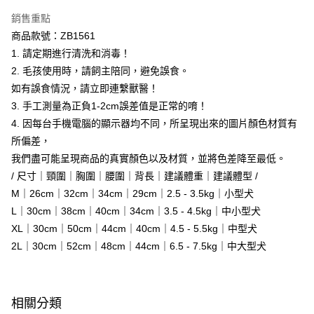
每筆NT$60，滿NT$1,000(含以上)免運費
銷售重點
商品款號：ZB1561
付款後7-11取貨
1. 請定期進行清洗和消毒！
每筆NT$60，滿NT$1,000(含以上)免運費
2. 毛孩使用時，請飼主陪同，避免誤食。
宅配
如有誤食情況，請立即連繫獸醫！
每筆NT$120，滿NT$1,000(含以上)免運費
3. 手工測量為正負1-2cm誤差值是正常的唷！
4. 因每台手機電腦的顯示器均不同，所呈現出來的圖片顏色材質有
付款後門市自取
所偏差，
每筆NT$60，滿NT$1,000(含以上)免運費
我們盡可能呈現商品的真實顏色以及材質，並將色差降至最低。
海外配送-港/澳/新/馬/泰國專屬
查看運費
/ 尺寸｜頸圍｜胸圍｜腰圍｜背長｜建議體重｜建議體型 /
M｜26cm｜32cm｜34cm｜29cm｜2.5 - 3.5kg｜小型犬
海外配送-其他亞洲地區
查看運費
L｜30cm｜38cm｜40cm｜34cm｜3.5 - 4.5kg｜中小型犬
海外配送-歐美地區
查看運費
XL｜30cm｜50cm｜44cm｜40cm｜4.5 - 5.5kg｜中型犬
2L｜30cm｜52cm｜48cm｜44cm｜6.5 - 7.5kg｜中大型犬
相關分類