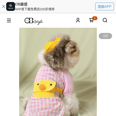
OB嚴選
開啟APP
APP首下載免費送200折價券
0
1
/
3