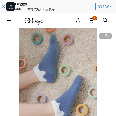
OB嚴選
開啟APP
APP首下載免費送200折價券
0
1
/
3