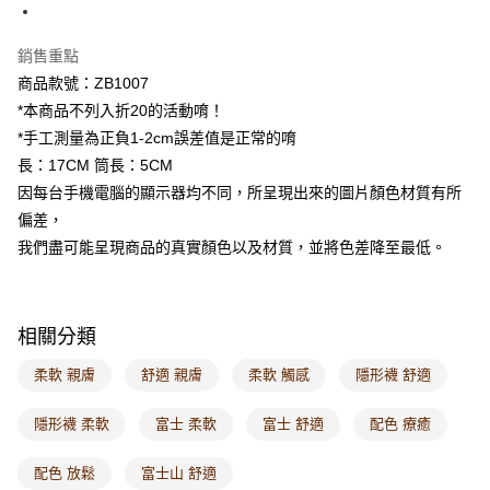
每筆NT$60，滿NT$1,000(含以上)免運費
銷售重點
付款後7-11取貨
商品款號：ZB1007
每筆NT$60，滿NT$1,000(含以上)免運費
*本商品不列入折20的活動唷！
宅配
*手工測量為正負1-2cm誤差值是正常的唷
每筆NT$120，滿NT$1,000(含以上)免運費
長：17CM 筒長：5CM
因每台手機電腦的顯示器均不同，所呈現出來的圖片顏色材質有所
付款後門市自取
偏差，
每筆NT$60，滿NT$1,000(含以上)免運費
我們盡可能呈現商品的真實顏色以及材質，並將色差降至最低。
海外配送-港/澳/新/馬/泰國專屬
查看運費
海外配送-其他亞洲地區
查看運費
相關分類
海外配送-歐美地區
查看運費
柔軟 親膚
舒適 親膚
柔軟 觸感
隱形襪 舒適
隱形襪 柔軟
富士 柔軟
富士 舒適
配色 療癒
配色 放鬆
富士山 舒適