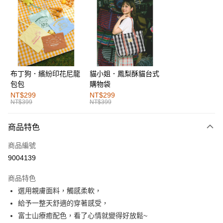
超商取貨付款
LINE Pay
街口支付
布丁狗．繽紛印花尼龍
貓小姐．鳳梨酥貓台式
運送方式
包包
購物袋
全家取貨付款
NT$299
NT$299
NT$399
NT$399
每筆NT$60，滿NT$1,000(含以上)免運費
付款後全家取貨
商品特色
每筆NT$60，滿NT$1,000(含以上)免運費
商品編號
萊爾富取貨付款
9004139
每筆NT$60，滿NT$1,000(含以上)免運費
商品特色
付款後萊爾富取貨
選用親膚面料，觸感柔軟，
每筆NT$60，滿NT$1,000(含以上)免運費
給予一整天舒適的穿著感受，
富士山療癒配色，看了心情就變得好放鬆~
7-11取貨付款