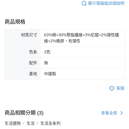
顯示電腦版詳細說明
商品規格
材質尺寸
63%棉+30%聚酯纖維+3%尼龍+2%彈性纖
維+2%橡膠，有彈性
色系
2色
配件
無
產地
中國製
客服
商品相關分類 (3)
查看全部
生活選物
生活
生活全系列