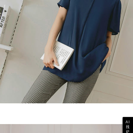
AI
找
尺