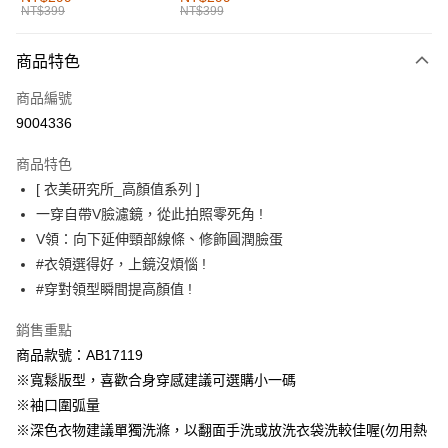
NT$399
NT$399
每筆NT$60，滿NT$1,000(含以上)免運費
付款後全家取貨
商品特色
每筆NT$60，滿NT$1,000(含以上)免運費
商品編號
萊爾富取貨付款
9004336
每筆NT$60，滿NT$1,000(含以上)免運費
商品特色
付款後萊爾富取貨
[ 衣美研究所_高顏值系列 ]
每筆NT$60，滿NT$1,000(含以上)免運費
一穿自帶V臉濾鏡，從此拍照零死角 !
V領：向下延伸頸部線條、修飾圓潤臉蛋
7-11取貨付款
#衣領選得好，上鏡沒煩惱 !
每筆NT$60，滿NT$1,000(含以上)免運費
#穿對領型瞬間提高顏值 !
付款後7-11取貨
銷售重點
每筆NT$60，滿NT$1,000(含以上)免運費
商品款號：AB17119
宅配
※寬鬆版型，喜歡合身穿感建議可選購小一碼
每筆NT$120，滿NT$1,000(含以上)免運費
※袖口圍弧量
※深色衣物建議單獨洗滌，以翻面手洗或放洗衣袋洗較佳喔(勿用熱
付款後門市自取