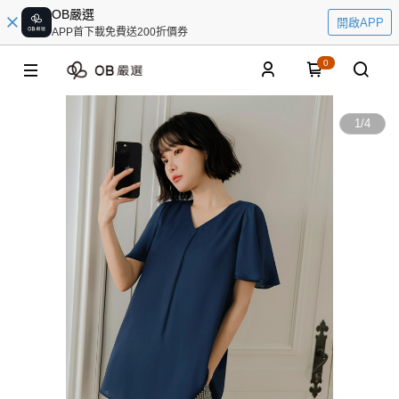
OB嚴選
開啟APP
APP首下載免費送200折價券
0
1
/
4