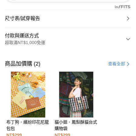
尺寸表/試穿報告
付款與運送方式
超取滿NT$1,000免運
付款方式
信用卡一次付款
商品加價購 (2)
查看全部
購物金
超商取貨付款
LINE Pay
街口支付
布丁狗．繽紛印花尼龍
貓小姐．鳳梨酥貓台式
運送方式
包包
購物袋
全家取貨付款
NT$299
NT$299