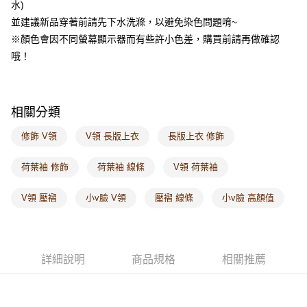
水)
每筆NT$60，滿NT$1,000(含以上)免運費
並建議新品穿著前請先下水洗滌，以避免染色問題唷~
海外配送-港/澳/新/馬/泰國專屬
查看運費
※顏色會因不同螢幕顯示器而有些許小色差，購買前請再做確認
哦！
海外配送-其他亞洲地區
查看運費
海外配送-歐美地區
查看運費
相關分類
修飾 V領
V領 長版上衣
長版上衣 修飾
荷葉袖 修飾
荷葉袖 線條
V領 荷葉袖
V領 壓褶
小v臉 V領
壓褶 線條
小v臉 高顏值
詳細說明
商品規格
相關推薦