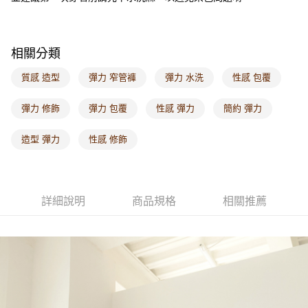
付款後門市自取
每筆NT$60，滿NT$1,000(含以上)免運費
海外配送-港/澳/新/馬/泰國專屬
查看運費
相關分類
海外配送-其他亞洲地區
查看運費
質感 造型
彈力 窄管褲
彈力 水洗
性感 包覆
海外配送-歐美地區
查看運費
彈力 修飾
彈力 包覆
性感 彈力
簡約 彈力
造型 彈力
性感 修飾
詳細說明
商品規格
相關推薦