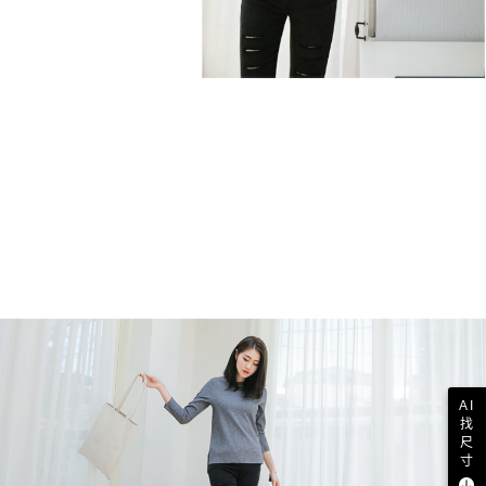
AI
找
尺
寸