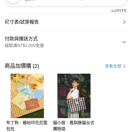
尺寸表/試穿報告
付款與運送方式
超取滿NT$1,000免運
付款方式
信用卡一次付款
商品加價購 (2)
查看全部
購物金
超商取貨付款
LINE Pay
街口支付
布丁狗．繽紛印花尼龍
貓小姐．鳳梨酥貓台式
運送方式
包包
購物袋