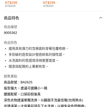
全家取貨付款
NT$299
NT$299
NT$399
NT$399
每筆NT$60，滿NT$1,000(含以上)免運費
付款後全家取貨
商品特色
每筆NT$60，滿NT$1,000(含以上)免運費
商品編號
萊爾富取貨付款
9005362
每筆NT$60，滿NT$1,000(含以上)免運費
商品特色
付款後萊爾富取貨
選用具有彈力的含棉面料穿著包覆修飾，
每筆NT$60，滿NT$1,000(含以上)免運費
多割破的造型設計營造帥氣的個性感，
水洗面料的質感增添視覺豐富度 ~
7-11取貨付款
隨意搭配簡約上著都有型 ~
每筆NT$60，滿NT$1,000(含以上)免運費
銷售重點
付款後7-11取貨
商品款號：BA2625
每筆NT$60，滿NT$1,000(含以上)免運費
版型偏大，建議可選購小一碼
宅配
腰圍鬆緊，口袋前假後真
每筆NT$120，滿NT$1,000(含以上)免運費
深色衣物建議單獨洗滌，以翻面手洗最佳喔(勿用熱水)
並建議第一次穿著前請先下水洗滌，以避免染色問題唷~