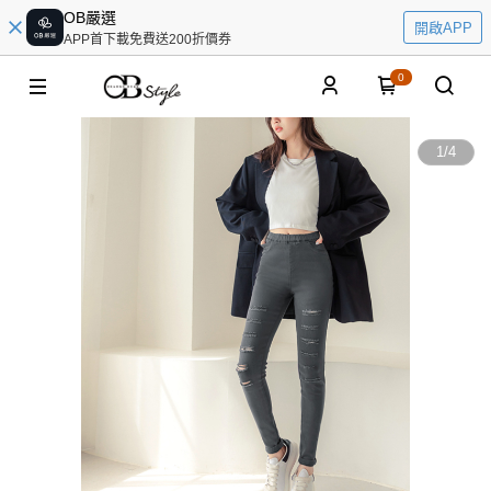
OB嚴選
開啟APP
APP首下載免費送200折價券
0
1
/
4