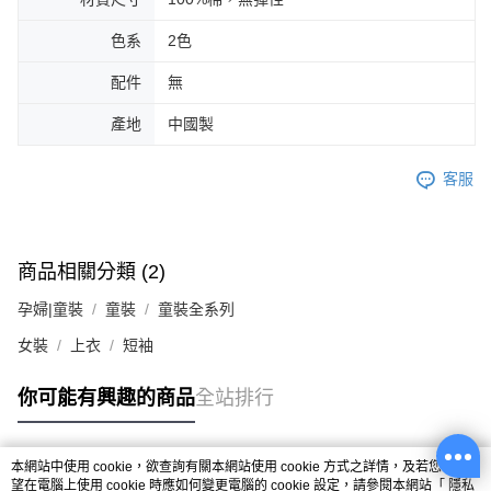
色系
2色
配件
無
產地
中國製
客服
商品相關分類 (2)
孕婦|童裝
童裝
童裝全系列
女裝
上衣
短袖
你可能有興趣的商品
全站排行
本網站中使用 cookie，欲查詢有關本網站使用 cookie 方式之詳情，及若您不希
熱門標籤
望在電腦上使用 cookie 時應如何變更電腦的 cookie 設定，請參閱本網站「
隱私