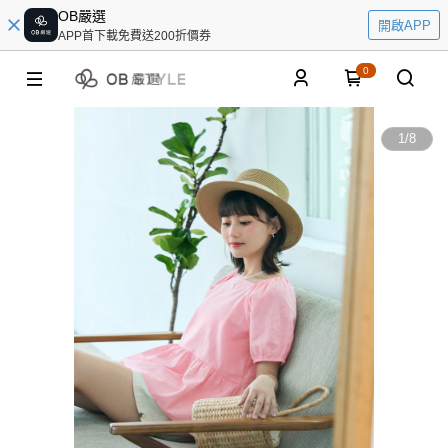
OB嚴選
開啟APP
APP首下載免費送200折價券
0
1
/
8