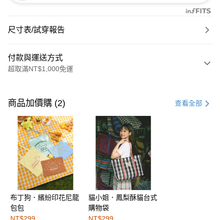
尺寸表/試穿報告
付款與運送方式
超取滿NT$1,000免運
付款方式
信用卡一次付款
商品加價購 (2)
查看全部
購物金
超商取貨付款
LINE Pay
街口支付
布丁狗．繽紛印花尼龍
貓小姐．鳳梨酥貓台式
運送方式
包包
購物袋
全家取貨付款
NT$299
NT$299