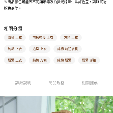
※商品顏色可能因不同顯示器及拍攝光線產生些許色差，請以實物
每筆NT$60，滿NT$1,000(含以上)免運費
顏色為準。
海外配送-港/澳/新/馬/泰國專屬
查看運費
海外配送-其他亞洲地區
查看運費
相關分類
海外配送-歐美地區
查看運費
澎袖 上衣
前短後長 上衣
方領 上衣
純棉 上衣
造型 上衣
純棉 前短後長
鬆緊 上衣
純棉 方領
純棉 鬆緊
鬆緊 澎袖
詳細說明
商品規格
相關推薦