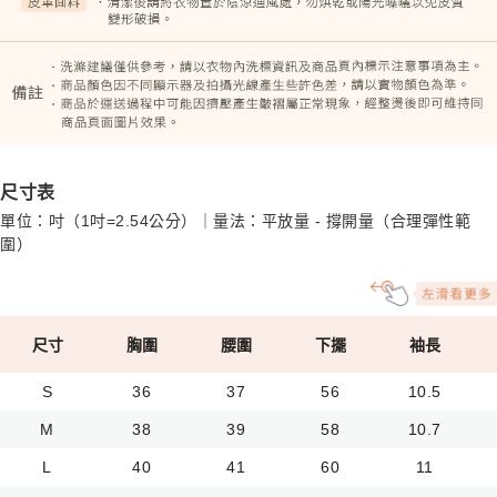
尺寸表
單位：吋（1吋=2.54公分）｜量法：平放量 - 撐開量（合理彈性範
圍）
尺寸
胸圍
腰圍
下擺
袖長
S
36
37
56
10.5
M
38
39
58
10.7
L
40
41
60
11