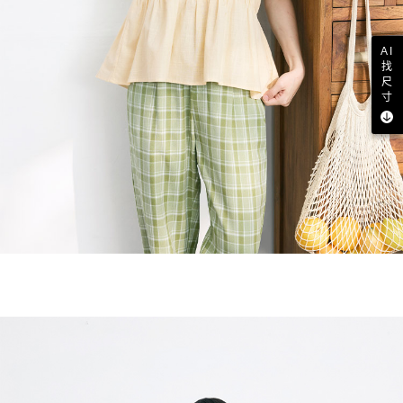
AI
找
尺
寸