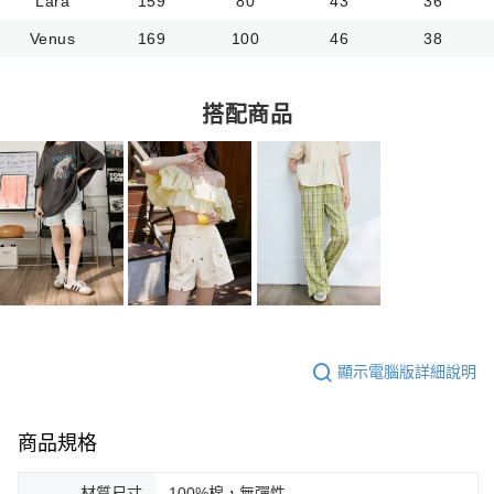
Lara
159
80
43
36
Venus
169
100
46
38
搭配商品
顯示電腦版詳細說明
商品規格
材質尺寸
100%棉，無彈性