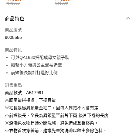
NT$399
NT$399
每筆NT$60，滿NT$1,000(含以上)免運費
付款後全家取貨
商品特色
每筆NT$60，滿NT$1,000(含以上)免運費
商品編號
萊爾富取貨付款
9005555
每筆NT$60，滿NT$1,000(含以上)免運費
商品特色
付款後萊爾富取貨
可與QA1630搭配成母女親子裝
每筆NT$60，滿NT$1,000(含以上)免運費
鬆緊小方領與公主澎袖造型
前短後長設計打造好比例
7-11取貨付款
每筆NT$60，滿NT$1,000(含以上)免運費
銷售重點
商品款號：AB17991
付款後7-11取貨
※腰圍量拼接處；下襬直量
每筆NT$60，滿NT$1,000(含以上)免運費
※袖長是從肩頂量至袖口，因每人肩寬不同會有差
宅配
※前短後長，全長為肩領量至前片下襬-後片下襬的長度
每筆NT$120，滿NT$1,000(含以上)免運費
※深淺色衣物建議分開洗滌，避免造成互相移染。
※衣物首次穿著前，建議先單獨洗滌以釋出多餘色料。
付款後門市自取