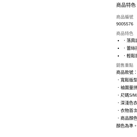
付款方式
商品特色
信用卡一
商品編號
9005576
購物金
商品特色
超商取貨
．落肩
．蕾絲
LINE Pay
．輕鬆
街口支付
銷售重點
商品款號：D
．寬鬆版
運送方式
．袖圍量
全家取貨
．尺碼S/M/L
每筆NT$6
．深淺色
．衣物首
付款後全
．商品顏
每筆NT$6
顏色為準
萊爾富取