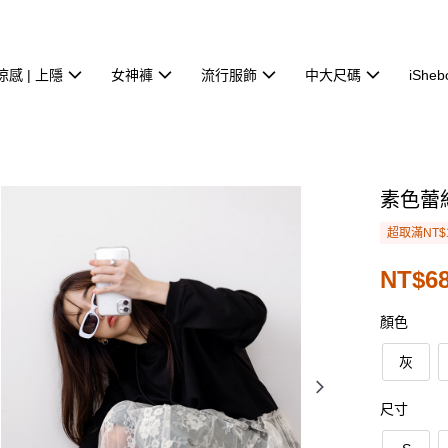
涼感 | 上隱
女神褲
流行服飾
中大尺碼
iSheb
素色蕾
超取滿NT$
NT$68
顏色
灰
尺寸