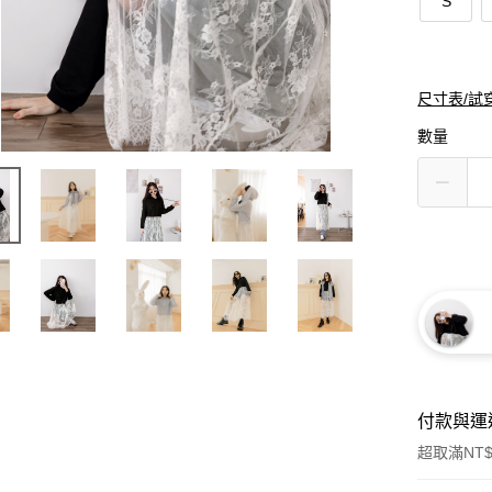
S
尺寸表/試
數量
付款與運
超取滿NT$