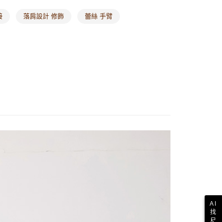
接
落肩設計 修飾
蕾絲 手臂
AI
找
尺