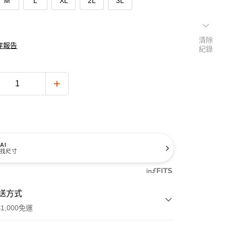
M
L
XL
2L
3L
清除
穿報告
紀錄
AI
找尺寸
送方式
1,000免運