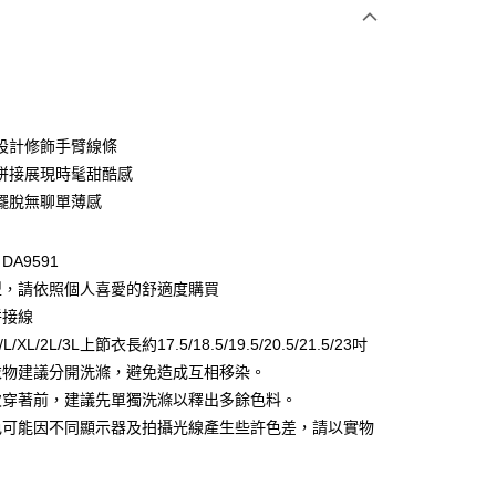
次付款
付款
設計修飾手臂線條
拼接展現時髦甜酷感
擺脫無聊單薄感
A9591
型，請依照個人喜愛的舒適度購買
拼接線
付款
/XL/2L/3L上節衣長約17.5/18.5/19.5/20.5/21.5/23吋
0，滿NT$1,000(含以上)免運費
衣物建議分開洗滌，避免造成互相移染。
次穿著前，建議先單獨洗滌以釋出多餘色料。
家取貨
色可能因不同顯示器及拍攝光線產生些許色差，請以實物
0，滿NT$1,000(含以上)免運費
。
貨付款