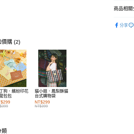
每筆NT$6
商品相關分
付款後萊
女裝
洋
每筆NT$6
分享
女裝
風
7-11取貨
女裝
風
每筆NT$6
價購 (2)
女裝
洋
付款後7-1
女裝
洋
每筆NT$6
宅配
每筆NT$1
付款後門
丁狗．繽紛印花
貓小姐．鳳梨酥貓
龍包包
台式購物袋
每筆NT$6
$299
NT$299
$399
NT$399
海外配送-港
海外配送-
分類
海外配送-