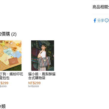
每筆NT$6
商品相關分
付款後萊
女裝
上
每筆NT$6
分享
女裝
特
7-11取貨
女裝
上
每筆NT$6
價購 (2)
女裝
風
付款後7-1
女裝
外
每筆NT$6
女裝
特
宅配
每筆NT$1
付款後門
丁狗．繽紛印花
貓小姐．鳳梨酥貓
龍包包
台式購物袋
每筆NT$6
$299
NT$299
$399
NT$399
海外配送-港
海外配送-
分類
海外配送-