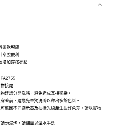
次付款
付款
料柔軟親膚
計穿脫便利
紋增加穿搭亮點
A2755
袖拼接處
付款
衣物建議分開洗滌，避免造成互相移染。
0，滿NT$1,000(含以上)免運費
次穿著前，建議先單獨洗滌以釋出多餘色料。
色可能因不同顯示器及拍攝光線產生些許色差，請以實物
家取貨
。
0，滿NT$1,000(含以上)免運費
質請勿浸泡，請翻面以溫水手洗
貨付款