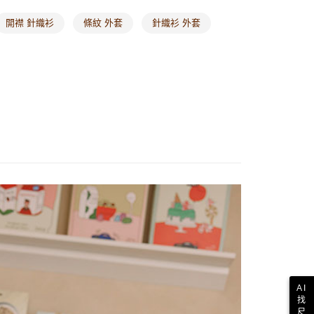
開襟 針織衫
條紋 外套
針織衫 外套
AI
找
尺