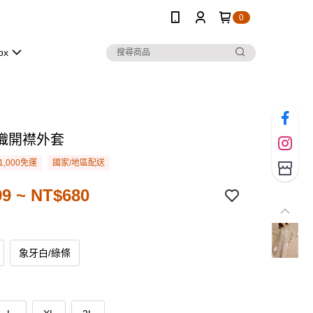
0
ox
織開襟外套
1,000免運
國家/地區配送
9 ~ NT$680
象牙白/綠條