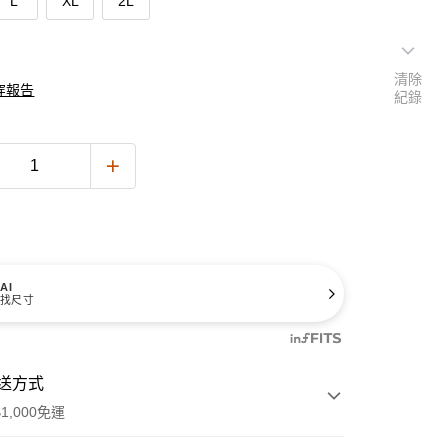
L
XL
2L
清除
穿報告
紀錄
AI
找尺寸
送方式
1,000免運