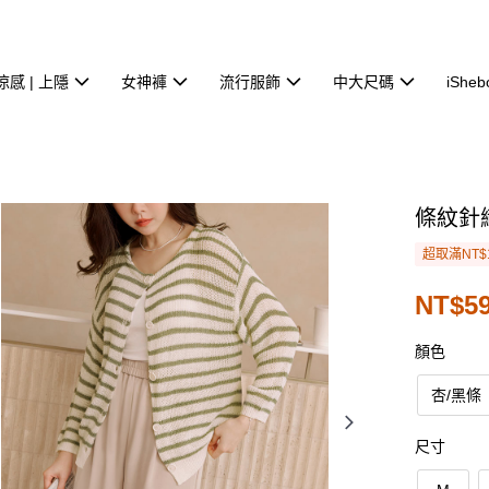
涼感 | 上隱
女神褲
流行服飾
中大尺碼
iSheb
條紋針
超取滿NT$
NT$59
顏色
杏/黑條
尺寸