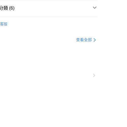
0，滿NT$1,000(含以上)免運費
類 (6)
爾富取貨
衣
上衣全系列
0，滿NT$1,000(含以上)免運費
客服
別企劃
約會穿搭
付款
衣
針織毛衣
0，滿NT$1,000(含以上)免運費
查看全部
格支線
質感輕熟
質感輕熟全系列
1取貨
套
針織外套
0，滿NT$1,000(含以上)免運費
別企劃
本季主打
20，滿NT$1,000(含以上)免運費
市自取
0，滿NT$1,000(含以上)免運費
/澳/新/馬/泰國專屬
查看運費
其他亞洲地區
查看運費
歐美地區
查看運費