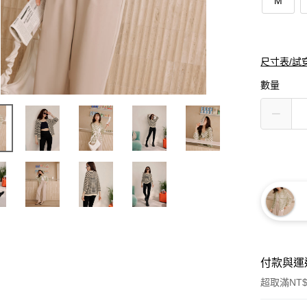
M
尺寸表/試
數量
付款與運
超取滿NT$