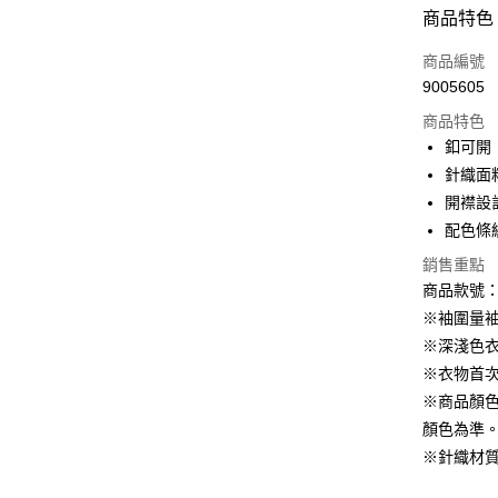
付款方式
商品特色
信用卡一
商品編號
9005605
購物金
商品特色
超商取貨
釦可開
針織面
LINE Pay
開襟設
街口支付
配色條
銷售重點
商品款號：F
運送方式
※袖圍量
全家取貨
※深淺色
每筆NT$6
※衣物首
※商品顏
付款後全
顏色為準
每筆NT$6
※針織材
萊爾富取