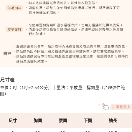
尺寸表
單位：吋（1吋=2.54公分）｜量法：平放量 - 撐開量（合理彈性範
圍）
尺寸
胸圍
腰圍
下擺
袖長