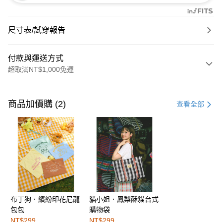
尺寸表/試穿報告
付款與運送方式
超取滿NT$1,000免運
付款方式
信用卡一次付款
商品加價購 (2)
查看全部
購物金
超商取貨付款
LINE Pay
街口支付
布丁狗．繽紛印花尼龍
貓小姐．鳳梨酥貓台式
運送方式
包包
購物袋
全家取貨付款
NT$299
NT$299