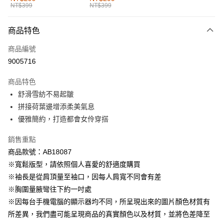
NT$399
NT$399
每筆NT$60，滿NT$1,000(含以上)免運費
付款後全家取貨
商品特色
每筆NT$60，滿NT$1,000(含以上)免運費
商品編號
萊爾富取貨付款
9005716
每筆NT$60，滿NT$1,000(含以上)免運費
商品特色
付款後萊爾富取貨
舒滑雪紡不易起皺
每筆NT$60，滿NT$1,000(含以上)免運費
拼接荷葉邊增添柔美氣息
優雅簡約，打造都會女伶穿搭
7-11取貨付款
每筆NT$60，滿NT$1,000(含以上)免運費
銷售重點
商品款號：AB18087
付款後7-11取貨
※寬鬆版型，請依照個人喜愛的舒適度購買
每筆NT$60，滿NT$1,000(含以上)免運費
※袖長是從肩頂量至袖口，因每人肩寬不同會有差
宅配
※胸圍量腋彎往下約一吋處
每筆NT$120，滿NT$1,000(含以上)免運費
※因每台手機電腦的顯示器均不同，所呈現出來的圖片顏色材質有
所差異，我們盡可能呈現商品的真實顏色以及材質，並將色差降至
付款後門市自取