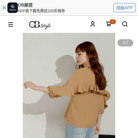
OB嚴選
開啟APP
APP首下載免費送200折價券
0
1
/
7