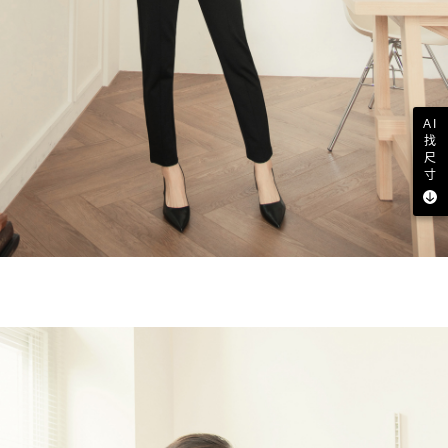
AI
找
尺
寸