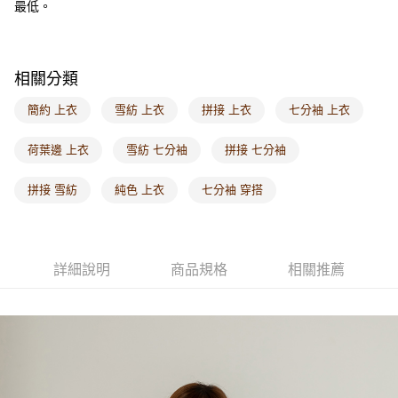
最低。
每筆NT$60，滿NT$1,000(含以上)免運費
海外配送-港/澳/新/馬/泰國專屬
查看運費
相關分類
海外配送-其他亞洲地區
查看運費
簡約 上衣
雪紡 上衣
拼接 上衣
七分袖 上衣
海外配送-歐美地區
查看運費
荷葉邊 上衣
雪紡 七分袖
拼接 七分袖
拼接 雪紡
純色 上衣
七分袖 穿搭
詳細說明
商品規格
相關推薦