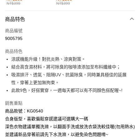
NT$399
NT$399
每筆NT$60，滿NT$1,000(含以上)免運費
付款後全家取貨
商品特色
每筆NT$60，滿NT$1,000(含以上)免運費
商品編號
萊爾富取貨付款
9005795
每筆NT$60，滿NT$1,000(含以上)免運費
商品特色
付款後萊爾富取貨
涼感機能升級！對抗炎熱、涼爽對策。
每筆NT$60，滿NT$1,000(含以上)免運費
結合高含濕材料，將可除臭的咖啡渣添加至布料纖維中；
吸濕排汗、透氣、阻隔UV、抗菌除臭，同時兼具極佳的延展
7-11取貨付款
性，穿著上更加無拘束。
每筆NT$60，滿NT$1,000(含以上)免運費
此款9色，好搭實穿，一週每天都可以有不同顏色搭配喔~!
付款後7-11取貨
銷售重點
每筆NT$60，滿NT$1,000(含以上)免運費
商品款號：KG0540
宅配
合身版型，喜歡偏鬆穿感建議可選購大一碼
每筆NT$120，滿NT$1,000(含以上)免運費
深色衣物建議單獨洗滌，以翻面手洗或放洗衣袋洗較佳喔(勿用熱水)
並建議新品穿著前請先下水洗滌，以避免染色問題唷~
付款後門市自取