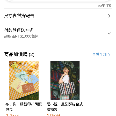
尺寸表/試穿報告
付款與運送方式
超取滿NT$1,000免運
付款方式
信用卡一次付款
商品加價購 (2)
查看全部
購物金
超商取貨付款
LINE Pay
街口支付
布丁狗．繽紛印花尼龍
貓小姐．鳳梨酥貓台式
運送方式
包包
購物袋
全家取貨付款
NT$299
NT$299