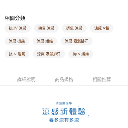
每筆NT$60，滿NT$1,000(含以上)免運費
海外配送-港/澳/新/馬/泰國專屬
查看運費
相關分類
海外配送-其他亞洲地區
查看運費
抗UV 涼感
除臭 涼感
透氣 涼感
涼感 V領
海外配送-歐美地區
查看運費
涼感 機能
涼感 纖維
涼感 吸濕排汗
抗uv 透氣
涼爽 吸濕排汗
抗uv 纖維
詳細說明
商品規格
相關推薦