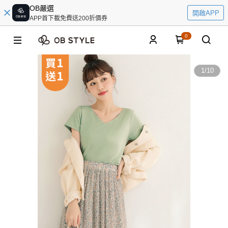
OB嚴選
開啟APP
APP首下載免費送200折價券
0
1
/
10